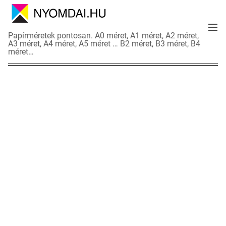
S
k
M
i
N
Papírméretek pontosan. A0 méret, A1 méret, A2 méret,
e
p
A3 méret, A4 méret, A5 méret … B2 méret, B3 méret, B4
y
n
méret…
t
o
u
o
m
c
d
o
a
n
i
t
a
e
d
n
a
t
t
l
a
p
o
k