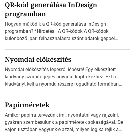
QR-kód generálása InDesign
mutatja az A4-es papírlaphoz viszonyítva. Az amerikai és
programban
észak-amerikai boríték méretére az ISO 216 nem
vonatkozik. Boríték méretének táblázata C0-tól […]
Hogyan működik a QR-kód generálása InDesign
programban? *Hirdetés A QR-kódok A QR-kódok
különböző ipari felhasználásra szánt adatok géppel
olvasható nyomtatott megfelelői. Ez mára általánossá vált
a fogyasztóknak szánt hirdetésekben. A felhasználó
Nyomdai előkészítés
okostelefonjára telepíthet egy QR-kód-leolvasó
alkalmazást, ami leolvasni és dekódolni képes az URL-
Nyomdai előkészítés lépésről lépésre! Egy elkészített
információt és átirányítja a telefon böngészőjét a cég
kiadvány számítógépes anyagát kapta kézhez. Ezt a
weblapjára. A QR-kód beolvasása után a felhasználó
kiadványt kell a nyomda részére fogadható formában
szöveges üzenetet […]
eljuttatnia Nyomdai kivitelezésre előkészítenie. Amit
kézhez kapott az egy InDesign file, sok kép file,
Papírméretek
Illustratorban készült vektorgrafika. *Hirdetés Minden
esetben konzultáljunk a nyomdával, mielőtt elkezdjük a
Amikor papírra tervezünk írni, nyomtatni vagy rajzolni,
nyomdai előkészítést!Nehogy az elkészült munka után
gyakran szembesülünk a papírméretek sokaságával. De
derüljön ki, hogy valamit másképp kellett volna csinálni! […]
vajon tisztában vagyunk-e azzal, milyen logika rejlik a