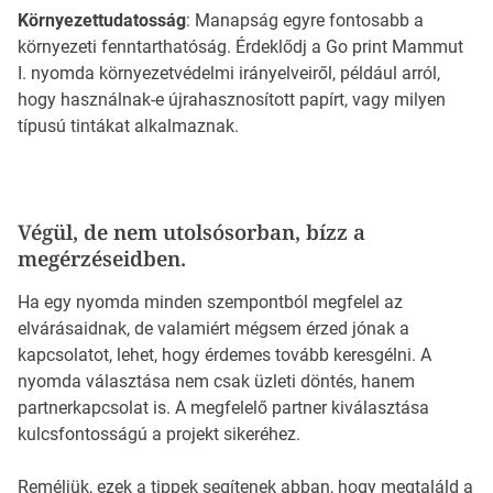
Környezettudatosság
: Manapság egyre fontosabb a
környezeti fenntarthatóság. Érdeklődj a Go print Mammut
I. nyomda környezetvédelmi irányelveiről, például arról,
hogy használnak-e újrahasznosított papírt, vagy milyen
típusú tintákat alkalmaznak.
Végül, de nem utolsósorban, bízz a
megérzéseidben.
Ha egy nyomda minden szempontból megfelel az
elvárásaidnak, de valamiért mégsem érzed jónak a
kapcsolatot, lehet, hogy érdemes tovább keresgélni. A
nyomda választása nem csak üzleti döntés, hanem
partnerkapcsolat is. A megfelelő partner kiválasztása
kulcsfontosságú a projekt sikeréhez.
Reméljük, ezek a tippek segítenek abban, hogy megtaláld a