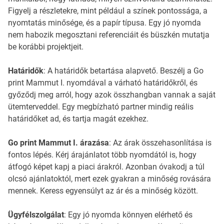
Figyelj a részletekre, mint például a színek pontossága, a
nyomtatás minősége, és a papír típusa. Egy jó nyomda
nem habozik megosztani referenciáit és büszkén mutatja
be korábbi projektjeit.
Határidők
: A határidők betartása alapvető. Beszélj a Go
print Mammut I. nyomdával a várható határidőkről, és
győződj meg arról, hogy azok összhangban vannak a saját
ütemterveddel. Egy megbízható partner mindig reális
határidőket ad, és tartja magát ezekhez.
Go print Mammut I. árazása
: Az árak összehasonlítása is
fontos lépés. Kérj árajánlatot több nyomdától is, hogy
átfogó képet kapj a piaci árakról. Azonban óvakodj a túl
olcsó ajánlatoktól, mert ezek gyakran a minőség rovására
mennek. Keress egyensúlyt az ár és a minőség között.
Ügyfélszolgálat
: Egy jó nyomda könnyen elérhető és