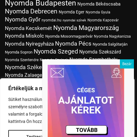
Nyomda Budapesten
Nyomda Békéscsaba
Nyomda Debrecen
Nyomda Eger
Nyomda Gyula
Nyomda Győr
nyomdai.hu
Nyomda Kaposvár
nyomdai színek
Nyomda Magyarország
Nyomda Kecskemét
Nyomda Miskolc
Nyomda Mosonmagyaróvár
Nyomda Nagykanizsa
Nyomda Pécs
Nyomda Nyíregyháza
Nyomda Salgótarján
Nyomda Szeged
Nyomda Szekszárd
Nyomda Sopron
Nyomda Szombathely
Nyomda Szentendre
Nyomda Szolnok
Nyomda Székesfehérvár
Nyomda Tatabánya
Nyomda Vác
Nyomda Zalaegerszeg
nyomtatás
Nyomda Érd
Nyomtatás Budapesten
Papírméretek
Értékeljük a magánéletét
Szitanyomda Budapesten
Pólónyomtatás Budapesten
Sütiket használunk a böngészési élmény fokozására,
Tudásbázis
személyre szabott hirdetések vagy tartalmak megjelenítésére,
valamint a forgalom elemzésére. A "Mindent elfogad" gombra
kattintva Ön hozzájárul a cookie-k használatához.
Testreszabás
Rendben