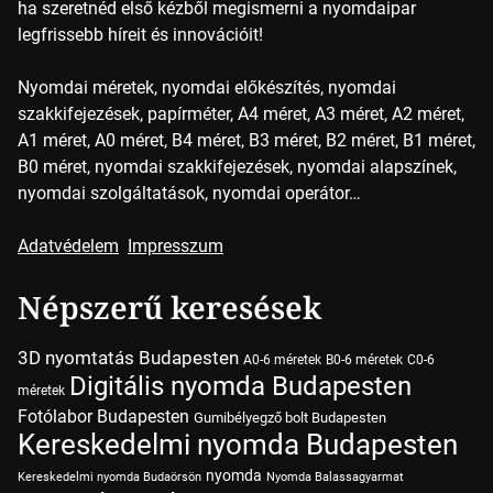
ha szeretnéd első kézből megismerni a nyomdaipar
legfrissebb híreit és innovációit!
Nyomdai méretek, nyomdai előkészítés, nyomdai
szakkifejezések, papírméter, A4 méret, A3 méret, A2 méret,
A1 méret, A0 méret, B4 méret, B3 méret, B2 méret, B1 méret,
B0 méret, nyomdai szakkifejezések, nyomdai alapszínek,
nyomdai szolgáltatások, nyomdai operátor…
Adatvédelem
Impresszum
Népszerű keresések
3D nyomtatás Budapesten
A0-6 méretek
B0-6 méretek
C0-6
Digitális nyomda Budapesten
méretek
Fotólabor Budapesten
Gumibélyegző bolt Budapesten
Kereskedelmi nyomda Budapesten
nyomda
Kereskedelmi nyomda Budaörsön
Nyomda Balassagyarmat