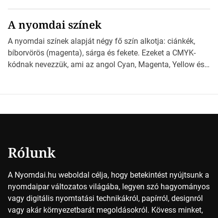
különböző méretű lapok mögött, és hogy miként
választhatjuk ki a legmegfelelőbbet projektjeinkhez?
A nyomdai színek
*Hirdetés Ebben a cikkben a papírméretek izgalmas
világába kalauzolunk el téged, hogy jobban megértsd,
A nyomdai színek alapját négy fő szín alkotja: ciánkék,
milyen szempontok alapján érdemes választanod a
bíborvörös (magenta), sárga és fekete. Ezeket a CMYK-
jövőben. Bevezetés a papírméretek világába A […]
kódnak nevezzük, ami az angol Cyan, Magenta, Yellow és
Key (fekete) szavak rövidítése. Ez a négy szín
keveredésével hozható létre szinte bármilyen más szín. De
vajon hogy is működik ez pontosan? *Hirdetés A nyomdai
színek részletei Amikor egy képet nyomtatnak, mindegyik
alapszínt külön-külön […]
Rólunk
A Nyomdai.hu weboldal célja, hogy betekintést nyújtsunk a
nyomdaipar változatos világába, legyen szó hagyományos
vagy digitális nyomtatási technikákról, papírról, designról
vagy akár környezetbarát megoldásokról. Kövess minket,