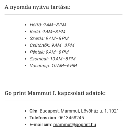
A nyomda nyitva tartása:
Hétfő: 9 AM–8 PM
Kedd: 9 AM–8 PM
Szerda: 9 AM–8 PM
Csütörtök: 9 AM–8 PM
Péntek: 9 AM–8 PM
Szombat: 10 AM–8 PM
Vasárnap: 10 AM–6 PM
Go print Mammut I. kapcsolati adatok:
Cím
: Budapest, Mammut, Lövőház u. 1, 1021
Telefonszám
: 0613458245
E-mail cím
:
mammut@goprint.hu