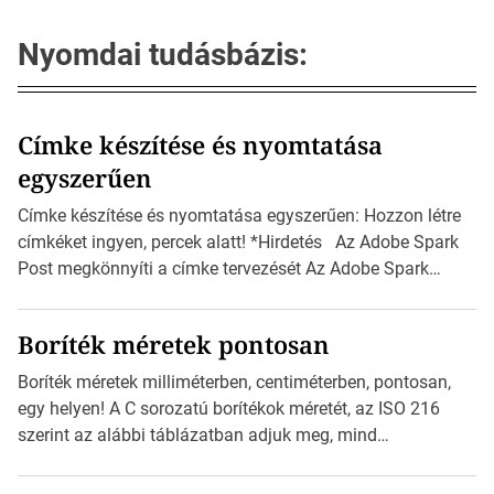
Nyomdai tudásbázis:
Címke készítése és nyomtatása
egyszerűen
Címke készítése és nyomtatása egyszerűen: Hozzon létre
címkéket ingyen, percek alatt! *Hirdetés Az Adobe Spark
Post megkönnyíti a címke tervezését Az Adobe Spark
Inspirációs galériája rengeteg professzionálisan
megtervezett sablont tartalmaz, amelyek segítségével
Boríték méretek pontosan
igazán foroghatnak a kreatív fogaskerekek, miközben
zajlik a saját címke készítése. Hogyan készítsünk címkét?
Boríték méretek milliméterben, centiméterben, pontosan,
Válasszon méretet és alakot: Válassza ki a kívánt címke
egy helyen! A C sorozatú borítékok méretét, az ISO 216
méretét. Akár néhány […]
szerint az alábbi táblázatban adjuk meg, mind
milliméterben, mind centiméterben. *Hirdetés C sorozatú
boríték méretek Az alábbi ábra az egyes borítékok méretét