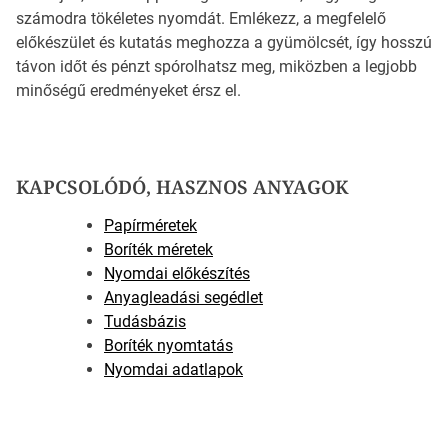
számodra tökéletes nyomdát. Emlékezz, a megfelelő
előkészület és kutatás meghozza a gyümölcsét, így hosszú
távon időt és pénzt spórolhatsz meg, miközben a legjobb
minőségű eredményeket érsz el.
KAPCSOLÓDÓ, HASZNOS ANYAGOK
Papírméretek
Boríték méretek
Nyomdai előkészítés
Anyagleadási segédlet
Tudásbázis
Boríték nyomtatás
Nyomdai adatlapok