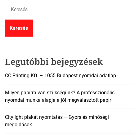
K
e
r
e
s
é
s
:
Legutóbbi bejegyzések
CC Printing Kft. – 1055 Budapest nyomdai adatlap
Milyen papírra van szükségünk? A professzionális
nyomdai munka alapja a jól megválasztott papír
Citylight plakát nyomtatás – Gyors és minőségi
megoldások