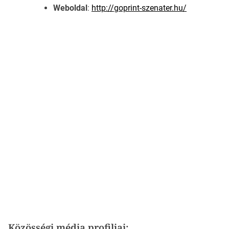
Weboldal
:
http://goprint-szenater.hu/
Közösségi média profiljai: