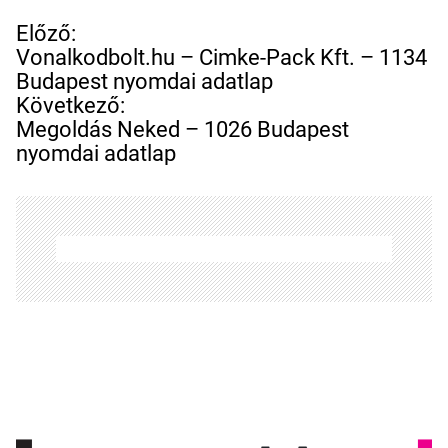
B
Előző:
e
Vonalkodbolt.hu – Cimke-Pack Kft. – 1134
j
Budapest nyomdai adatlap
e
Következő:
g
Megoldás Neked – 1026 Budapest
y
nyomdai adatlap
z
é
s
n
a
v
i
g
á
c
i
ó