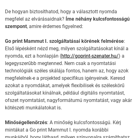
De hogyan biztosíthatod, hogy a választott nyomda
megfelel az elvárásaidnak?
Íme néhány kulcsfontosságú
szempont
, amire érdemes figyelned:
Go print Mammut I. szolgáltatásai körének felmérése
:
Első lépésként nézd meg, milyen szolgáltatásokat kínál a
nyomda, ezt a honlapján (
http://goprint-szenater.hu/
) a
legegyszerűbb megtenned. Nem csak a nyomtatási
technológiák széles skálája fontos, hanem az, hogy azok
megfelelnek-e a projekted specifikus igényeinek. Keresd
azokat a nyomdákat, amelyek flexibilisek és széleskörű
szolgáltatásokat kínálnak, például digitális nyomtatást,
ofszet nyomtatást, nagyformátumú nyomtatást, vagy akár
kötészeti munkálatokat is.
Minőségellenőrzés
: A minőség kulcsfontosságú. Kérj
mintákat a Go print Mammut I. nyomda korábbi
munkáiból, hogy láthasd, milyen színvonalra számíthatsz.