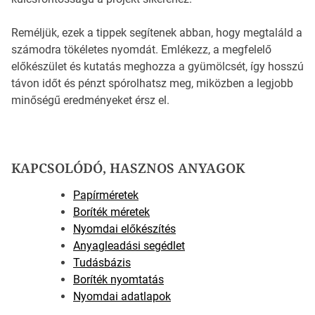
Reméljük, ezek a tippek segítenek abban, hogy megtaláld a
számodra tökéletes nyomdát. Emlékezz, a megfelelő
előkészület és kutatás meghozza a gyümölcsét, így hosszú
távon időt és pénzt spórolhatsz meg, miközben a legjobb
minőségű eredményeket érsz el.
KAPCSOLÓDÓ, HASZNOS ANYAGOK
Papírméretek
Boríték méretek
Nyomdai előkészítés
Anyagleadási segédlet
Tudásbázis
Boríték nyomtatás
Nyomdai adatlapok