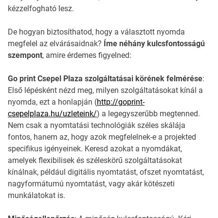
kézzelfogható lesz.
De hogyan biztosíthatod, hogy a választott nyomda
megfelel az elvárásaidnak?
Íme néhány kulcsfontosságú
szempont
, amire érdemes figyelned:
Go print Csepel Plaza szolgáltatásai körének felmérése
:
Első lépésként nézd meg, milyen szolgáltatásokat kínál a
nyomda, ezt a honlapján (
http://goprint-
csepelplaza.hu/uzleteink/
) a legegyszerűbb megtenned.
Nem csak a nyomtatási technológiák széles skálája
fontos, hanem az, hogy azok megfelelnek-e a projekted
specifikus igényeinek. Keresd azokat a nyomdákat,
amelyek flexibilisek és széleskörű szolgáltatásokat
kínálnak, például digitális nyomtatást, ofszet nyomtatást,
nagyformátumú nyomtatást, vagy akár kötészeti
munkálatokat is.