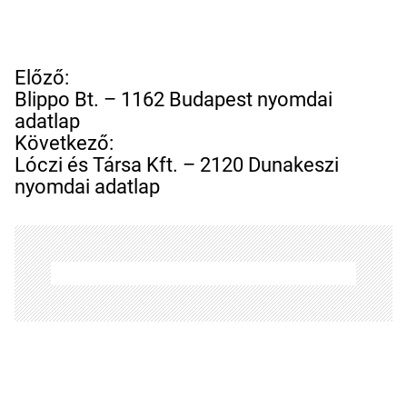
B
Előző:
e
Blippo Bt. – 1162 Budapest nyomdai
j
adatlap
e
Következő:
g
Lóczi és Társa Kft. – 2120 Dunakeszi
y
nyomdai adatlap
z
é
s
n
a
v
i
g
á
c