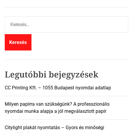
K
e
r
e
s
é
s
:
Legutóbbi bejegyzések
CC Printing Kft. – 1055 Budapest nyomdai adatlap
Milyen papírra van szükségünk? A professzionális
nyomdai munka alapja a jól megválasztott papír
Citylight plakát nyomtatás – Gyors és minőségi