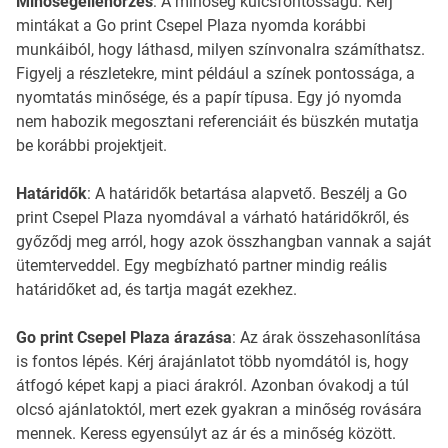
Minőségellenőrzés
: A minőség kulcsfontosságú. Kérj
mintákat a Go print Csepel Plaza nyomda korábbi
munkáiból, hogy láthasd, milyen színvonalra számíthatsz.
Figyelj a részletekre, mint például a színek pontossága, a
nyomtatás minősége, és a papír típusa. Egy jó nyomda
nem habozik megosztani referenciáit és büszkén mutatja
be korábbi projektjeit.
Határidők
: A határidők betartása alapvető. Beszélj a Go
print Csepel Plaza nyomdával a várható határidőkről, és
győződj meg arról, hogy azok összhangban vannak a saját
ütemterveddel. Egy megbízható partner mindig reális
határidőket ad, és tartja magát ezekhez.
Go print Csepel Plaza árazása
: Az árak összehasonlítása
is fontos lépés. Kérj árajánlatot több nyomdától is, hogy
átfogó képet kapj a piaci árakról. Azonban óvakodj a túl
olcsó ajánlatoktól, mert ezek gyakran a minőség rovására
mennek. Keress egyensúlyt az ár és a minőség között.