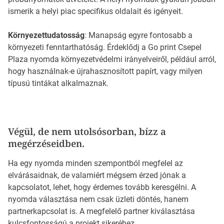
ismerik a helyi piac specifikus oldalait és igényeit.
Környezettudatosság
: Manapság egyre fontosabb a
környezeti fenntarthatóság. Érdeklődj a Go print Csepel
Plaza nyomda környezetvédelmi irányelveiről, például arról,
hogy használnak-e újrahasznosított papírt, vagy milyen
típusú tintákat alkalmaznak.
Végül, de nem utolsósorban, bízz a
megérzéseidben.
Ha egy nyomda minden szempontból megfelel az
elvárásaidnak, de valamiért mégsem érzed jónak a
kapcsolatot, lehet, hogy érdemes tovább keresgélni. A
nyomda választása nem csak üzleti döntés, hanem
partnerkapcsolat is. A megfelelő partner kiválasztása
kulcsfontosságú a projekt sikeréhez.