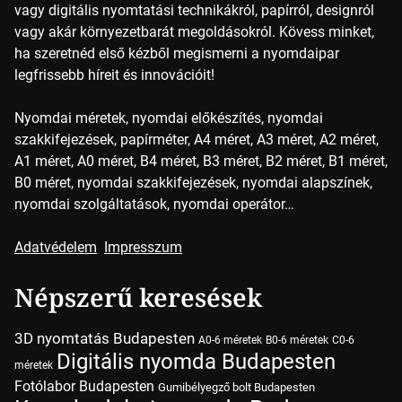
vagy digitális nyomtatási technikákról, papírról, designról
vagy akár környezetbarát megoldásokról. Kövess minket,
ha szeretnéd első kézből megismerni a nyomdaipar
legfrissebb híreit és innovációit!
Nyomdai méretek, nyomdai előkészítés, nyomdai
szakkifejezések, papírméter, A4 méret, A3 méret, A2 méret,
A1 méret, A0 méret, B4 méret, B3 méret, B2 méret, B1 méret,
B0 méret, nyomdai szakkifejezések, nyomdai alapszínek,
nyomdai szolgáltatások, nyomdai operátor…
Adatvédelem
Impresszum
Népszerű keresések
3D nyomtatás Budapesten
A0-6 méretek
B0-6 méretek
C0-6
Digitális nyomda Budapesten
méretek
Fotólabor Budapesten
Gumibélyegző bolt Budapesten