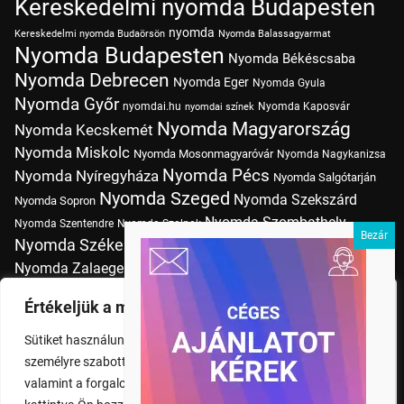
Kereskedelmi nyomda Budapesten
nyomda
Kereskedelmi nyomda Budaörsön
Nyomda Balassagyarmat
Nyomda Budapesten
Nyomda Békéscsaba
Nyomda Debrecen
Nyomda Eger
Nyomda Gyula
Nyomda Győr
nyomdai.hu
Nyomda Kaposvár
nyomdai színek
Nyomda Magyarország
Nyomda Kecskemét
Nyomda Miskolc
Nyomda Mosonmagyaróvár
Nyomda Nagykanizsa
Nyomda Pécs
Nyomda Nyíregyháza
Nyomda Salgótarján
Nyomda Szeged
Nyomda Szekszárd
Nyomda Sopron
Nyomda Szombathely
Nyomda Szentendre
Nyomda Szolnok
Nyomda Székesfehérvár
Nyomda Tatabánya
Nyomda Vác
Nyomda Zalaegerszeg
nyomtatás
Nyomda Érd
Nyomtatás Budapesten
Papírméretek
Értékeljük a magánéletét
Szitanyomda Budapesten
Pólónyomtatás Budapesten
Sütiket használunk a böngészési élmény fokozására,
Tudásbázis
személyre szabott hirdetések vagy tartalmak megjelenítésére,
valamint a forgalom elemzésére. A "Mindent elfogad" gombra