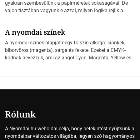
nyomdai előkészítést!Nehogy az elkészült munka után
gyakran szembesülünk a papírméretek sokaságával. De
derüljön ki, hogy valamit másképp kellett volna csinálni! […]
vajon tisztában vagyunk-e azzal, milyen logika rejlik a
különböző méretű lapok mögött, és hogy miként
választhatjuk ki a legmegfelelőbbet projektjeinkhez?
A nyomdai színek
*Hirdetés Ebben a cikkben a papírméretek izgalmas
világába kalauzolunk el téged, hogy jobban megértsd,
A nyomdai színek alapját négy fő szín alkotja: ciánkék,
milyen szempontok alapján érdemes választanod a
bíborvörös (magenta), sárga és fekete. Ezeket a CMYK-
jövőben. Bevezetés a papírméretek világába A […]
kódnak nevezzük, ami az angol Cyan, Magenta, Yellow és
Key (fekete) szavak rövidítése. Ez a négy szín
keveredésével hozható létre szinte bármilyen más szín. De
vajon hogy is működik ez pontosan? *Hirdetés A nyomdai
színek részletei Amikor egy képet nyomtatnak, mindegyik
alapszínt külön-külön […]
Rólunk
A Nyomdai.hu weboldal célja, hogy betekintést nyújtsunk a
nyomdaipar változatos világába, legyen szó hagyományos