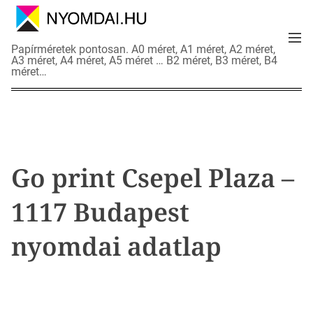
S
k
M
i
N
Papírméretek pontosan. A0 méret, A1 méret, A2 méret,
e
p
A3 méret, A4 méret, A5 méret … B2 méret, B3 méret, B4
y
n
méret…
t
o
u
o
m
c
d
o
a
n
i
t
a
Go print Csepel Plaza –
e
d
n
a
1117 Budapest
t
t
l
nyomdai adatlap
a
p
o
k