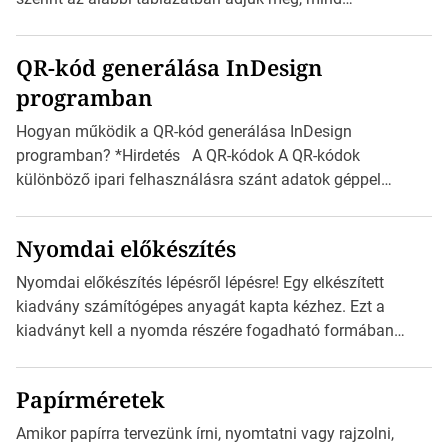
milliméterben, mind centiméterben. *Hirdetés C sorozatú
boríték méretek Az alábbi ábra az egyes borítékok méretét
QR-kód generálása InDesign
mutatja az A4-es papírlaphoz viszonyítva. Az amerikai és
programban
észak-amerikai boríték méretére az ISO 216 nem
vonatkozik. Boríték méretének táblázata C0-tól […]
Hogyan működik a QR-kód generálása InDesign
programban? *Hirdetés A QR-kódok A QR-kódok
különböző ipari felhasználásra szánt adatok géppel
olvasható nyomtatott megfelelői. Ez mára általánossá vált
a fogyasztóknak szánt hirdetésekben. A felhasználó
Nyomdai előkészítés
okostelefonjára telepíthet egy QR-kód-leolvasó
alkalmazást, ami leolvasni és dekódolni képes az URL-
Nyomdai előkészítés lépésről lépésre! Egy elkészített
információt és átirányítja a telefon böngészőjét a cég
kiadvány számítógépes anyagát kapta kézhez. Ezt a
weblapjára. A QR-kód beolvasása után a felhasználó
kiadványt kell a nyomda részére fogadható formában
szöveges üzenetet […]
eljuttatnia Nyomdai kivitelezésre előkészítenie. Amit
kézhez kapott az egy InDesign file, sok kép file,
Papírméretek
Illustratorban készült vektorgrafika. *Hirdetés Minden
esetben konzultáljunk a nyomdával, mielőtt elkezdjük a
Amikor papírra tervezünk írni, nyomtatni vagy rajzolni,