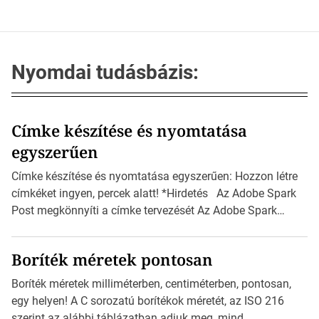
Nyomdai tudásbázis:
Címke készítése és nyomtatása
egyszerűen
Címke készítése és nyomtatása egyszerűen: Hozzon létre
címkéket ingyen, percek alatt! *Hirdetés Az Adobe Spark
Post megkönnyíti a címke tervezését Az Adobe Spark
Inspirációs galériája rengeteg professzionálisan
megtervezett sablont tartalmaz, amelyek segítségével
Boríték méretek pontosan
igazán foroghatnak a kreatív fogaskerekek, miközben
zajlik a saját címke készítése. Hogyan készítsünk címkét?
Boríték méretek milliméterben, centiméterben, pontosan,
Válasszon méretet és alakot: Válassza ki a kívánt címke
egy helyen! A C sorozatú borítékok méretét, az ISO 216
méretét. Akár néhány […]
szerint az alábbi táblázatban adjuk meg, mind