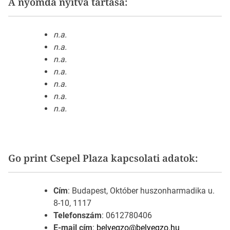
A nyomda nyitva tartása:
n.a.
n.a.
n.a.
n.a.
n.a.
n.a.
n.a.
Go print Csepel Plaza kapcsolati adatok:
Cím
: Budapest, Október huszonharmadika u.
8-10, 1117
Telefonszám
: 0612780406
E-mail cím
:
belyegzo@belyegzo.hu