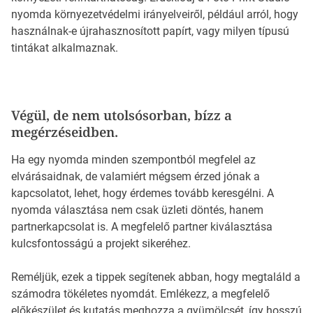
nyomda környezetvédelmi irányelveiről, például arról, hogy
használnak-e újrahasznosított papírt, vagy milyen típusú
tintákat alkalmaznak.
Végül, de nem utolsósorban, bízz a
megérzéseidben.
Ha egy nyomda minden szempontból megfelel az
elvárásaidnak, de valamiért mégsem érzed jónak a
kapcsolatot, lehet, hogy érdemes tovább keresgélni. A
nyomda választása nem csak üzleti döntés, hanem
partnerkapcsolat is. A megfelelő partner kiválasztása
kulcsfontosságú a projekt sikeréhez.
Reméljük, ezek a tippek segítenek abban, hogy megtaláld a
számodra tökéletes nyomdát. Emlékezz, a megfelelő
előkészület és kutatás meghozza a gyümölcsét, így hosszú