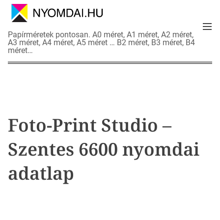
S
k
M
i
N
Papírméretek pontosan. A0 méret, A1 méret, A2 méret,
e
p
A3 méret, A4 méret, A5 méret … B2 méret, B3 méret, B4
y
n
méret…
t
o
u
o
m
c
d
o
a
n
i
t
a
Foto-Print Studio –
e
d
n
a
Szentes 6600 nyomdai
t
t
l
adatlap
a
p
o
k