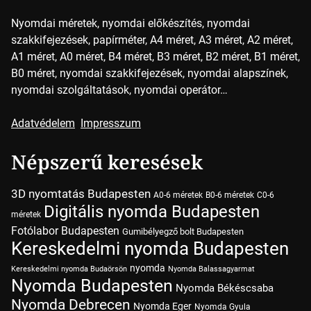
Nyomdai méretek, nyomdai előkészítés, nyomdai
szakkifejezések, papírméter, A4 méret, A3 méret, A2 méret,
A1 méret, A0 méret, B4 méret, B3 méret, B2 méret, B1 méret,
B0 méret, nyomdai szakkifejezések, nyomdai alapszínek,
nyomdai szolgáltatások, nyomdai operátor…
Adatvédelem
Impresszum
Népszerű keresések
3D nyomtatás Budapesten
A0-6 méretek
B0-6 méretek
C0-6
Digitális nyomda Budapesten
méretek
Fotólabor Budapesten
Gumibélyegző bolt Budapesten
Kereskedelmi nyomda Budapesten
nyomda
Kereskedelmi nyomda Budaörsön
Nyomda Balassagyarmat
Nyomda Budapesten
Nyomda Békéscsaba
Nyomda Debrecen
Nyomda Eger
Nyomda Gyula