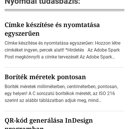
Nyomdai tudásbázis:
Címke készítése és nyomtatása
egyszerűen
Címke készítése és nyomtatása egyszerűen: Hozzon létre
címkéket ingyen, percek alatt! *Hirdetés Az Adobe Spark
Post megkönnyíti a címke tervezését Az Adobe Spark
Inspirációs galériája rengeteg professzionálisan
megtervezett sablont tartalmaz, amelyek segítségével
Boríték méretek pontosan
igazán foroghatnak a kreatív fogaskerekek, miközben
zajlik a saját címke készítése. Hogyan készítsünk címkét?
Boríték méretek milliméterben, centiméterben, pontosan,
Válasszon méretet és alakot: Válassza ki a kívánt címke
egy helyen! A C sorozatú borítékok méretét, az ISO 216
méretét. Akár néhány […]
szerint az alábbi táblázatban adjuk meg, mind
milliméterben, mind centiméterben. *Hirdetés C sorozatú
boríték méretek Az alábbi ábra az egyes borítékok méretét
QR-kód generálása InDesign
mutatja az A4-es papírlaphoz viszonyítva. Az amerikai és
programban
észak-amerikai boríték méretére az ISO 216 nem