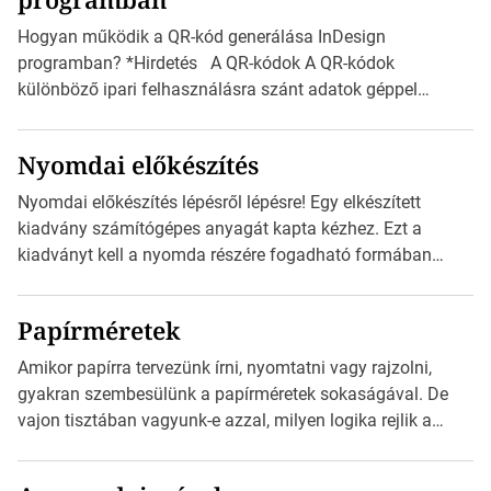
vonatkozik. Boríték méretének táblázata C0-tól […]
Hogyan működik a QR-kód generálása InDesign
programban? *Hirdetés A QR-kódok A QR-kódok
különböző ipari felhasználásra szánt adatok géppel
olvasható nyomtatott megfelelői. Ez mára általánossá vált
a fogyasztóknak szánt hirdetésekben. A felhasználó
Nyomdai előkészítés
okostelefonjára telepíthet egy QR-kód-leolvasó
alkalmazást, ami leolvasni és dekódolni képes az URL-
Nyomdai előkészítés lépésről lépésre! Egy elkészített
információt és átirányítja a telefon böngészőjét a cég
kiadvány számítógépes anyagát kapta kézhez. Ezt a
weblapjára. A QR-kód beolvasása után a felhasználó
kiadványt kell a nyomda részére fogadható formában
szöveges üzenetet […]
eljuttatnia Nyomdai kivitelezésre előkészítenie. Amit
kézhez kapott az egy InDesign file, sok kép file,
Papírméretek
Illustratorban készült vektorgrafika. *Hirdetés Minden
esetben konzultáljunk a nyomdával, mielőtt elkezdjük a
Amikor papírra tervezünk írni, nyomtatni vagy rajzolni,
nyomdai előkészítést!Nehogy az elkészült munka után
gyakran szembesülünk a papírméretek sokaságával. De
derüljön ki, hogy valamit másképp kellett volna csinálni! […]
vajon tisztában vagyunk-e azzal, milyen logika rejlik a
különböző méretű lapok mögött, és hogy miként
választhatjuk ki a legmegfelelőbbet projektjeinkhez?