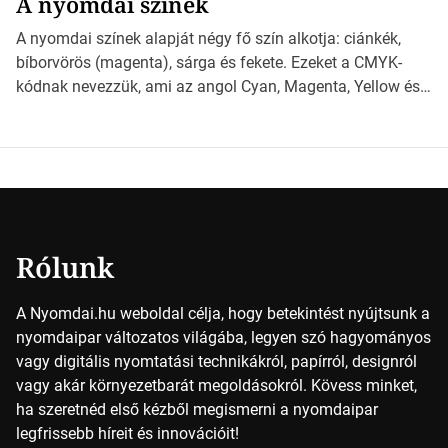
A nyomdai színek
*Hirdetés Ebben a cikkben a papírméretek izgalmas
világába kalauzolunk el téged, hogy jobban megértsd,
A nyomdai színek alapját négy fő szín alkotja: ciánkék,
milyen szempontok alapján érdemes választanod a
bíborvörös (magenta), sárga és fekete. Ezeket a CMYK-
jövőben. Bevezetés a papírméretek világába A […]
kódnak nevezzük, ami az angol Cyan, Magenta, Yellow és
Key (fekete) szavak rövidítése. Ez a négy szín
keveredésével hozható létre szinte bármilyen más szín. De
vajon hogy is működik ez pontosan? *Hirdetés A nyomdai
színek részletei Amikor egy képet nyomtatnak, mindegyik
alapszínt külön-külön […]
Rólunk
A Nyomdai.hu weboldal célja, hogy betekintést nyújtsunk a
nyomdaipar változatos világába, legyen szó hagyományos
vagy digitális nyomtatási technikákról, papírról, designról
vagy akár környezetbarát megoldásokról. Kövess minket,
ha szeretnéd első kézből megismerni a nyomdaipar
legfrissebb híreit és innovációit!