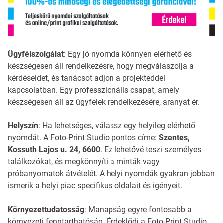
Ügyfélszolgálat
: Egy jó nyomda könnyen elérhető és
készségesen áll rendelkezésre, hogy megválaszolja a
kérdéseidet, és tanácsot adjon a projekteddel
kapcsolatban. Egy professzionális csapat, amely
készségesen áll az ügyfelek rendelkezésére, aranyat ér.
Helyszín
: Ha lehetséges, válassz egy helyileg elérhető
nyomdát. A Foto-Print Studio pontos címe:
Szentes,
Kossuth Lajos u. 24, 6600
. Ez lehetővé teszi személyes
találkozókat, és megkönnyíti a minták vagy
próbanyomatok átvételét. A helyi nyomdák gyakran jobban
ismerik a helyi piac specifikus oldalait és igényeit.
Környezettudatosság
: Manapság egyre fontosabb a
környezeti fenntarthatóság. Érdeklődj a Foto-Print Studio