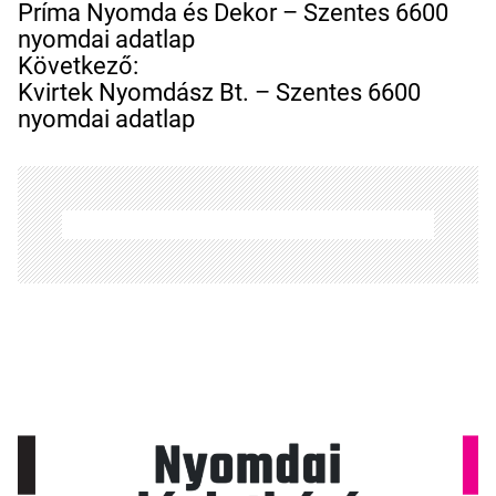
e
Príma Nyomda és Dekor – Szentes 6600
j
nyomdai adatlap
e
Következő:
g
Kvirtek Nyomdász Bt. – Szentes 6600
y
nyomdai adatlap
z
é
s
n
a
v
i
g
á
c
i
ó