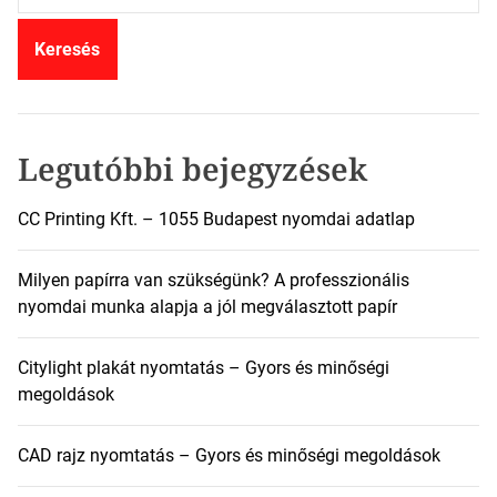
r
e
s
é
s
:
Legutóbbi bejegyzések
CC Printing Kft. – 1055 Budapest nyomdai adatlap
Milyen papírra van szükségünk? A professzionális
nyomdai munka alapja a jól megválasztott papír
Citylight plakát nyomtatás – Gyors és minőségi
megoldások
CAD rajz nyomtatás – Gyors és minőségi megoldások