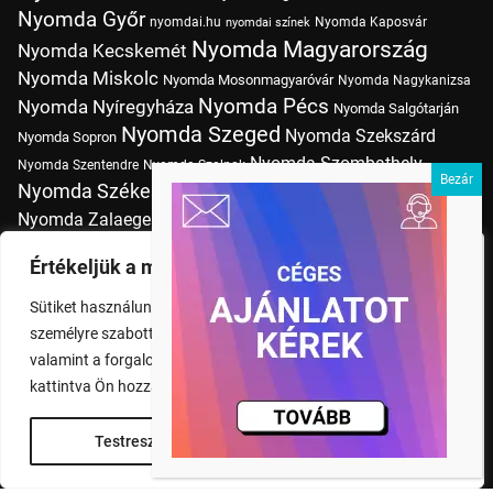
Nyomda Győr
nyomdai.hu
Nyomda Kaposvár
nyomdai színek
Nyomda Magyarország
Nyomda Kecskemét
Nyomda Miskolc
Nyomda Mosonmagyaróvár
Nyomda Nagykanizsa
Nyomda Pécs
Nyomda Nyíregyháza
Nyomda Salgótarján
Nyomda Szeged
Nyomda Szekszárd
Nyomda Sopron
Nyomda Szombathely
Nyomda Szentendre
Nyomda Szolnok
Nyomda Székesfehérvár
Nyomda Tatabánya
Nyomda Vác
Nyomda Zalaegerszeg
nyomtatás
Nyomda Érd
Nyomtatás Budapesten
Papírméretek
Értékeljük a magánéletét
Szitanyomda Budapesten
Pólónyomtatás Budapesten
Sütiket használunk a böngészési élmény fokozására,
Tudásbázis
személyre szabott hirdetések vagy tartalmak megjelenítésére,
valamint a forgalom elemzésére. A "Mindent elfogad" gombra
kattintva Ön hozzájárul a cookie-k használatához.
Testreszabás
Rendben