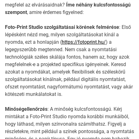
megfelel az elvárásaidnak?
Íme néhány kulcsfontosságú
szempont
, amire érdemes figyelned:
Foto-Print Studio szolgáltatásai körének felmérése
: Első
lépésként nézd meg, milyen szolgáltatásokat kínál a
nyomda, ezt a honlapján (
https://fotoprint.hu/
) a
legegyszerűbb megtenned. Nem csak a nyomtatási
technológiák széles skálája fontos, hanem az, hogy azok
megfelelnek-e a projekted specifikus igényeinek. Keresd
azokat a nyomdákat, amelyek flexibilisek és széleskörű
szolgáltatásokat kínálnak, például digitális nyomtatást,
ofszet nyomtatást, nagyformátumú nyomtatást, vagy akár
kötészeti munkálatokat is.
Minőségellenőrzés
: A minőség kulcsfontosságú. Kérj
mintákat a Foto-Print Studio nyomda korábbi munkáiból,
hogy láthasd, milyen színvonalra számíthatsz. Figyelj a
részletekre, mint például a színek pontossága, a nyomtatás
minősége, és a papír típusa. Egy jó nyomda nem habozik