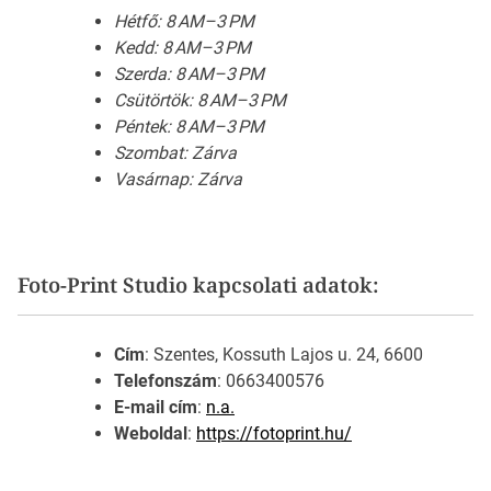
Hétfő: 8 AM–3 PM
Kedd: 8 AM–3 PM
Szerda: 8 AM–3 PM
Csütörtök: 8 AM–3 PM
Péntek: 8 AM–3 PM
Szombat: Zárva
Vasárnap: Zárva
Foto-Print Studio kapcsolati adatok:
Cím
: Szentes, Kossuth Lajos u. 24, 6600
Telefonszám
: 0663400576
E-mail cím
:
n.a.
Weboldal
:
https://fotoprint.hu/