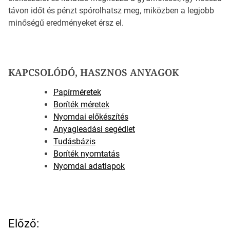
távon időt és pénzt spórolhatsz meg, miközben a legjobb
minőségű eredményeket érsz el.
KAPCSOLÓDÓ, HASZNOS ANYAGOK
Papírméretek
Boríték méretek
Nyomdai előkészítés
Anyagleadási segédlet
Tudásbázis
Boríték nyomtatás
Nyomdai adatlapok
B
Előző: