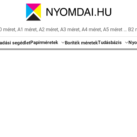
 méret, A1 méret, A2 méret, A3 méret, A4 méret, A5 méret … B2 
Papírméretek
Tudásbázis
Nyo
adási segédlet
Boríték méretek