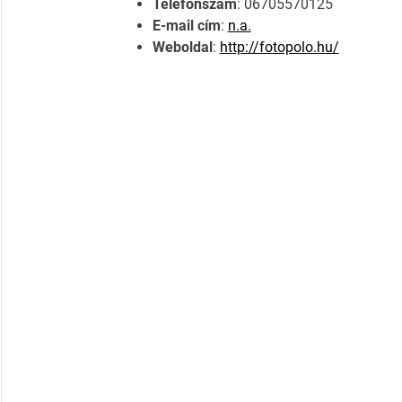
Telefonszám
: 06705570125
E-mail cím
:
n.a.
Weboldal
:
http://fotopolo.hu/