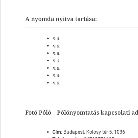
A nyomda nyitva tartása:
n.a.
n.a.
n.a.
n.a.
n.a.
n.a.
n.a.
Fotó Póló – Pólónyomtatás kapcsolati a
Cím
: Budapest, Kolosy tér 5, 1036