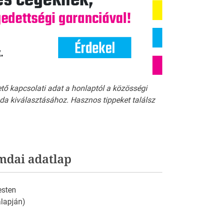
ető kapcsolati adat a honlaptól a közösségi
a kiválasztásához. Hasznos tippeket találsz
mdai adatlap
esten
 alapján)