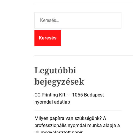
K
e
r
e
s
é
s
:
Legutóbbi
bejegyzések
CC Printing Kft. – 1055 Budapest
nyomdai adatlap
Milyen papírra van szükségünk? A
professzionális nyomdai munka alapja a
jól megválasztott papír