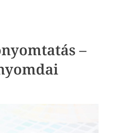
ónyomtatás –
 nyomdai