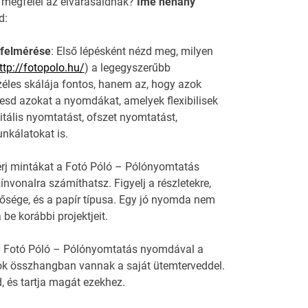
 megfelel az elvárásaidnak?
Íme néhány
d:
 felmérése
: Első lépésként nézd meg, milyen
ttp://fotopolo.hu/
) a legegyszerűbb
éles skálája fontos, hanem az, hogy azok
resd azokat a nyomdákat, amelyek flexibilisek
itális nyomtatást, ofszet nyomtatást,
nkálatokat is.
érj mintákat a Fotó Póló – Pólónyomtatás
vonalra számíthatsz. Figyelj a részletekre,
ősége, és a papír típusa. Egy jó nyomda nem
be korábbi projektjeit.
j a Fotó Póló – Pólónyomtatás nyomdával a
zok összhangban vannak a saját ütemterveddel.
, és tartja magát ezekhez.