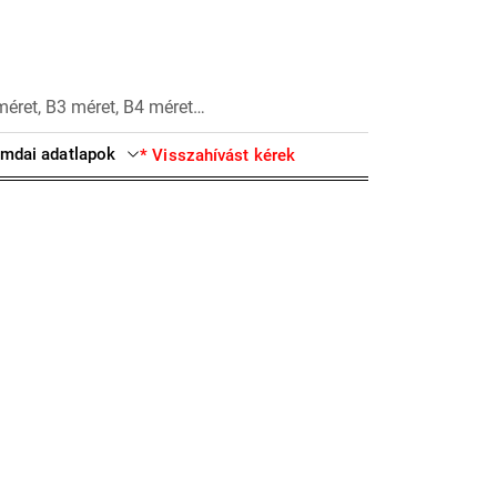
méret, B3 méret, B4 méret…
mdai adatlapok
* Visszahívást kérek