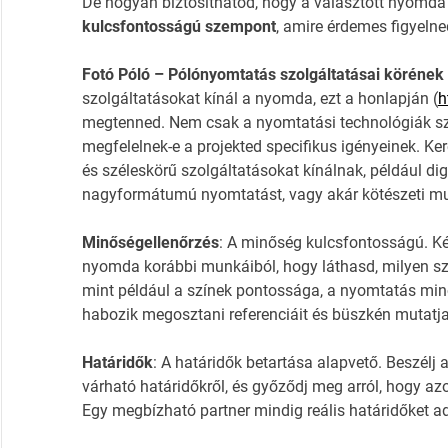
De hogyan biztosíthatod, hogy a választott nyomda
kulcsfontosságú szempont
, amire érdemes figyelne
Fotó Póló – Pólónyomtatás szolgáltatásai körének
szolgáltatásokat kínál a nyomda, ezt a honlapján (
h
megtenned. Nem csak a nyomtatási technológiák sz
megfelelnek-e a projekted specifikus igényeinek. Ke
és széleskörű szolgáltatásokat kínálnak, például dig
nagyformátumú nyomtatást, vagy akár kötészeti mu
Minőségellenőrzés
: A minőség kulcsfontosságú. K
nyomda korábbi munkáiból, hogy láthasd, milyen szín
mint például a színek pontossága, a nyomtatás min
habozik megosztani referenciáit és büszkén mutatja 
Határidők
: A határidők betartása alapvető. Beszél
várható határidőkről, és győződj meg arról, hogy a
Egy megbízható partner mindig reális határidőket ad