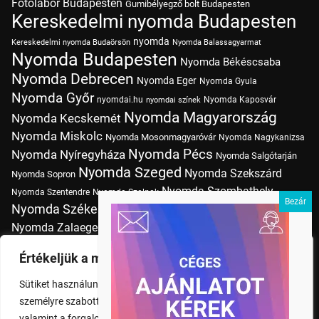
Fotólabor Budapesten
Gumibélyegző bolt Budapesten
Kereskedelmi nyomda Budapesten
nyomda
Kereskedelmi nyomda Budaörsön
Nyomda Balassagyarmat
Nyomda Budapesten
Nyomda Békéscsaba
Nyomda Debrecen
Nyomda Eger
Nyomda Gyula
Nyomda Győr
nyomdai.hu
Nyomda Kaposvár
nyomdai színek
Nyomda Magyarország
Nyomda Kecskemét
Nyomda Miskolc
Nyomda Mosonmagyaróvár
Nyomda Nagykanizsa
Nyomda Pécs
Nyomda Nyíregyháza
Nyomda Salgótarján
Nyomda Szeged
Nyomda Szekszárd
Nyomda Sopron
Nyomda Szombathely
Nyomda Szentendre
Nyomda Szolnok
Nyomda Székesfehérvár
Nyomda Tatabánya
Nyomda Vác
Nyomda Zalaegerszeg
nyomtatás
Nyomda Érd
Nyomtatás Budapesten
Papírméretek
Értékeljük a magánéletét
Szitanyomda Budapesten
Pólónyomtatás Budapesten
Sütiket használunk a böngészési élmény fokozására,
Tudásbázis
személyre szabott hirdetések vagy tartalmak megjelenítésére,
valamint a forgalom elemzésére. A "Mindent elfogad" gombra