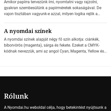
esetben konzultáljunk a nyomdával, mielőtt elkezdjük a
Amikor papírra tervezünk írni, nyomtatni vagy rajzolni,
nyomdai előkészítést!Nehogy az elkészült munka után
gyakran szembesülünk a papírméretek sokaságával. De
derüljön ki, hogy valamit másképp kellett volna csinálni! […]
vajon tisztában vagyunk-e azzal, milyen logika rejlik a
különböző méretű lapok mögött, és hogy miként
választhatjuk ki a legmegfelelőbbet projektjeinkhez?
A nyomdai színek
*Hirdetés Ebben a cikkben a papírméretek izgalmas
világába kalauzolunk el téged, hogy jobban megértsd,
A nyomdai színek alapját négy fő szín alkotja: ciánkék,
milyen szempontok alapján érdemes választanod a
bíborvörös (magenta), sárga és fekete. Ezeket a CMYK-
jövőben. Bevezetés a papírméretek világába A […]
kódnak nevezzük, ami az angol Cyan, Magenta, Yellow és
Key (fekete) szavak rövidítése. Ez a négy szín
keveredésével hozható létre szinte bármilyen más szín. De
vajon hogy is működik ez pontosan? *Hirdetés A nyomdai
színek részletei Amikor egy képet nyomtatnak, mindegyik
alapszínt külön-külön […]
Rólunk
A Nyomdai.hu weboldal célja, hogy betekintést nyújtsunk a