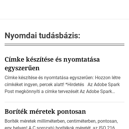
Nyomdai tudásbázis:
Címke készítése és nyomtatása
egyszerűen
Címke készítése és nyomtatása egyszerűen: Hozzon létre
címkéket ingyen, percek alatt! *Hirdetés Az Adobe Spark
Post megkönnyíti a címke tervezését Az Adobe Spark
Inspirációs galériája rengeteg professzionálisan
megtervezett sablont tartalmaz, amelyek segítségével
Boríték méretek pontosan
igazán foroghatnak a kreatív fogaskerekek, miközben
zajlik a saját címke készítése. Hogyan készítsünk címkét?
Boríték méretek milliméterben, centiméterben, pontosan,
Válasszon méretet és alakot: Válassza ki a kívánt címke
egy helyen! A C sorozatú borítékok méretét, az ISO 216