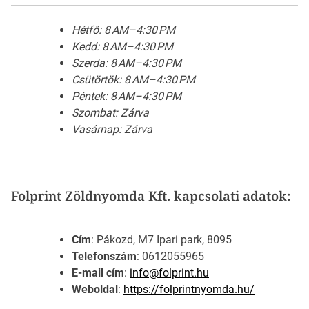
Hétfő: 8 AM–4:30 PM
Kedd: 8 AM–4:30 PM
Szerda: 8 AM–4:30 PM
Csütörtök: 8 AM–4:30 PM
Péntek: 8 AM–4:30 PM
Szombat: Zárva
Vasárnap: Zárva
Folprint Zöldnyomda Kft. kapcsolati adatok:
Cím
: Pákozd, M7 Ipari park, 8095
Telefonszám
: 0612055965
E-mail cím
:
info@folprint.hu
Weboldal
:
https://folprintnyomda.hu/