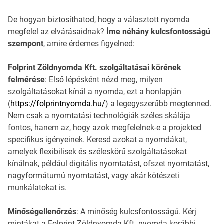
De hogyan biztosíthatod, hogy a választott nyomda
megfelel az elvárásaidnak?
Íme néhány kulcsfontosságú
szempont
, amire érdemes figyelned:
Folprint Zöldnyomda Kft. szolgáltatásai körének
felmérése
: Első lépésként nézd meg, milyen
szolgáltatásokat kínál a nyomda, ezt a honlapján
(
https://folprintnyomda.hu/
) a legegyszerűbb megtenned.
Nem csak a nyomtatási technológiák széles skálája
fontos, hanem az, hogy azok megfelelnek-e a projekted
specifikus igényeinek. Keresd azokat a nyomdákat,
amelyek flexibilisek és széleskörű szolgáltatásokat
kínálnak, például digitális nyomtatást, ofszet nyomtatást,
nagyformátumú nyomtatást, vagy akár kötészeti
munkálatokat is.
Minőségellenőrzés
: A minőség kulcsfontosságú. Kérj
mintákat a Folprint Zöldnyomda Kft. nyomda korábbi