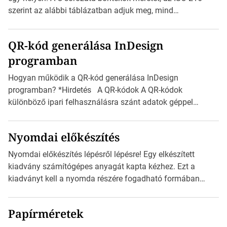
méretét. Akár néhány […]
szerint az alábbi táblázatban adjuk meg, mind
milliméterben, mind centiméterben. *Hirdetés C sorozatú
boríték méretek Az alábbi ábra az egyes borítékok méretét
QR-kód generálása InDesign
mutatja az A4-es papírlaphoz viszonyítva. Az amerikai és
programban
észak-amerikai boríték méretére az ISO 216 nem
vonatkozik. Boríték méretének táblázata C0-tól […]
Hogyan működik a QR-kód generálása InDesign
programban? *Hirdetés A QR-kódok A QR-kódok
különböző ipari felhasználásra szánt adatok géppel
olvasható nyomtatott megfelelői. Ez mára általánossá vált
a fogyasztóknak szánt hirdetésekben. A felhasználó
Nyomdai előkészítés
okostelefonjára telepíthet egy QR-kód-leolvasó
alkalmazást, ami leolvasni és dekódolni képes az URL-
Nyomdai előkészítés lépésről lépésre! Egy elkészített
információt és átirányítja a telefon böngészőjét a cég
kiadvány számítógépes anyagát kapta kézhez. Ezt a
weblapjára. A QR-kód beolvasása után a felhasználó
kiadványt kell a nyomda részére fogadható formában
szöveges üzenetet […]
eljuttatnia Nyomdai kivitelezésre előkészítenie. Amit
kézhez kapott az egy InDesign file, sok kép file,
Papírméretek
Illustratorban készült vektorgrafika. *Hirdetés Minden