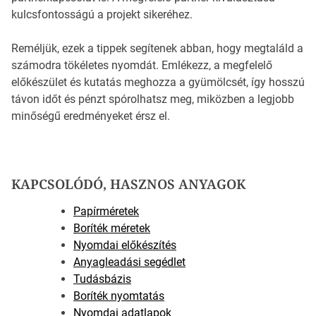
kulcsfontosságú a projekt sikeréhez.
Reméljük, ezek a tippek segítenek abban, hogy megtaláld a
számodra tökéletes nyomdát. Emlékezz, a megfelelő
előkészület és kutatás meghozza a gyümölcsét, így hosszú
távon időt és pénzt spórolhatsz meg, miközben a legjobb
minőségű eredményeket érsz el.
KAPCSOLÓDÓ, HASZNOS ANYAGOK
Papírméretek
Boríték méretek
Nyomdai előkészítés
Anyagleadási segédlet
Tudásbázis
Boríték nyomtatás
Nyomdai adatlapok