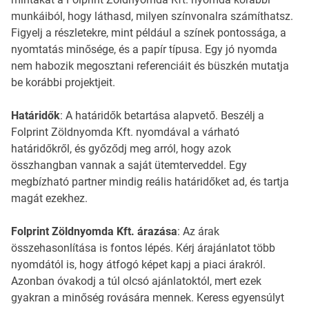
munkáiból, hogy láthasd, milyen színvonalra számíthatsz.
Figyelj a részletekre, mint például a színek pontossága, a
nyomtatás minősége, és a papír típusa. Egy jó nyomda
nem habozik megosztani referenciáit és büszkén mutatja
be korábbi projektjeit.
Határidők
: A határidők betartása alapvető. Beszélj a
Folprint Zöldnyomda Kft. nyomdával a várható
határidőkről, és győződj meg arról, hogy azok
összhangban vannak a saját ütemterveddel. Egy
megbízható partner mindig reális határidőket ad, és tartja
magát ezekhez.
Folprint Zöldnyomda Kft. árazása
: Az árak
összehasonlítása is fontos lépés. Kérj árajánlatot több
nyomdától is, hogy átfogó képet kapj a piaci árakról.
Azonban óvakodj a túl olcsó ajánlatoktól, mert ezek
gyakran a minőség rovására mennek. Keress egyensúlyt