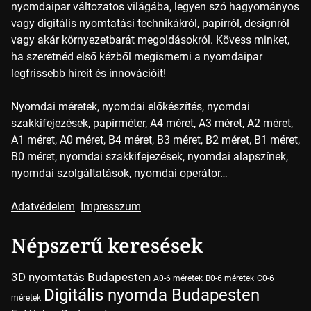
nyomdaipar változatos világába, legyen szó hagyományos
vagy digitális nyomtatási technikákról, papírról, designról
vagy akár környezetbarát megoldásokról. Kövess minket,
ha szeretnéd első kézből megismerni a nyomdaipar
legfrissebb híreit és innovációit!
Nyomdai méretek, nyomdai előkészítés, nyomdai
szakkifejezések, papírméter, A4 méret, A3 méret, A2 méret,
A1 méret, A0 méret, B4 méret, B3 méret, B2 méret, B1 méret,
B0 méret, nyomdai szakkifejezések, nyomdai alapszínek,
nyomdai szolgáltatások, nyomdai operátor…
Adatvédelem
Impresszum
Népszerű keresések
3D nyomtatás Budapesten
A0-6 méretek
B0-6 méretek
C0-6
Digitális nyomda Budapesten
méretek