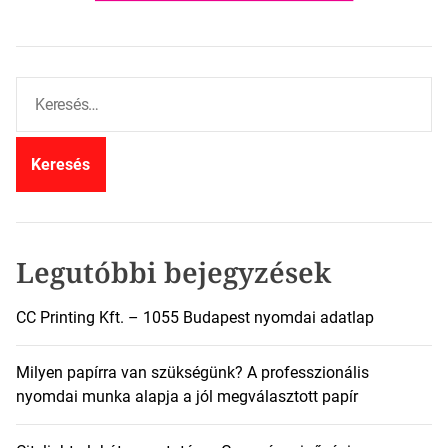
K
e
r
e
s
é
s
:
Legutóbbi bejegyzések
CC Printing Kft. – 1055 Budapest nyomdai adatlap
Milyen papírra van szükségünk? A professzionális
nyomdai munka alapja a jól megválasztott papír