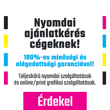
c
i
ó