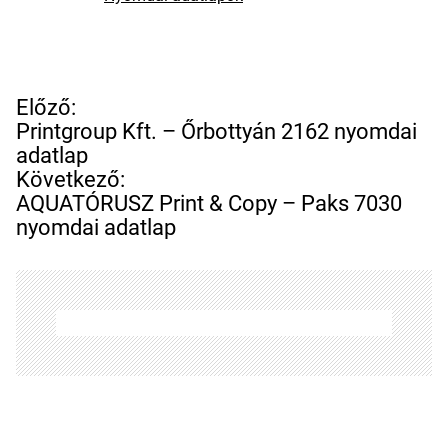
B
Előző:
e
Printgroup Kft. – Őrbottyán 2162 nyomdai
j
adatlap
e
Következő:
g
AQUATÓRUSZ Print & Copy – Paks 7030
y
nyomdai adatlap
z
é
s
n
a
v
i
g
á