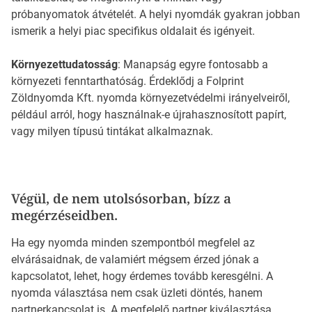
próbanyomatok átvételét. A helyi nyomdák gyakran jobban
ismerik a helyi piac specifikus oldalait és igényeit.
Környezettudatosság
: Manapság egyre fontosabb a
környezeti fenntarthatóság. Érdeklődj a Folprint
Zöldnyomda Kft. nyomda környezetvédelmi irányelveiről,
például arról, hogy használnak-e újrahasznosított papírt,
vagy milyen típusú tintákat alkalmaznak.
Végül, de nem utolsósorban, bízz a
megérzéseidben.
Ha egy nyomda minden szempontból megfelel az
elvárásaidnak, de valamiért mégsem érzed jónak a
kapcsolatot, lehet, hogy érdemes tovább keresgélni. A
nyomda választása nem csak üzleti döntés, hanem
partnerkapcsolat is. A megfelelő partner kiválasztása