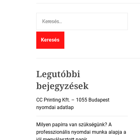
K
e
r
e
s
é
s
:
Legutóbbi
bejegyzések
CC Printing Kft. – 1055 Budapest
nyomdai adatlap
Milyen papírra van szükségünk? A
professzionális nyomdai munka alapja a
jól megválasztott papír