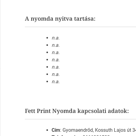
A nyomda nyitva tartása:
n.a.
n.a.
n.a.
n.a.
n.a.
n.a.
n.a.
Fett Print Nyomda kapcsolati adatok:
Cím
: Gyomaendrőd, Kossuth Lajos út 3