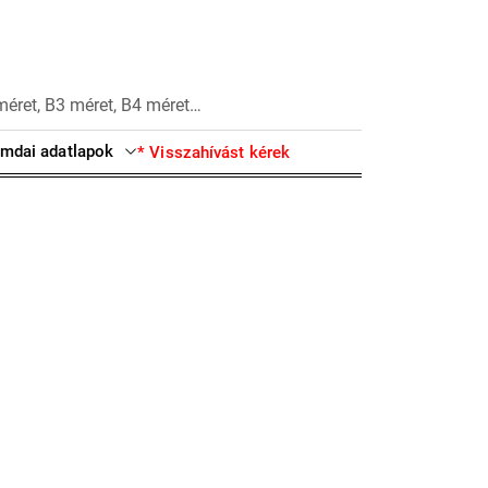
méret, B3 méret, B4 méret…
mdai adatlapok
* Visszahívást kérek