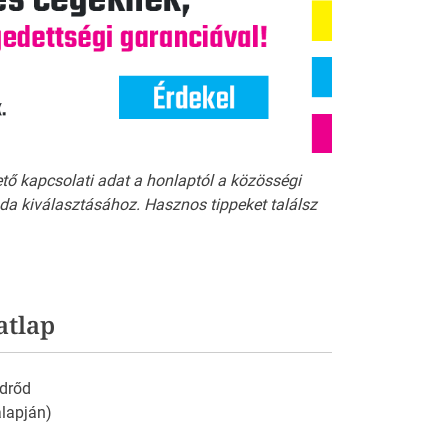
ető kapcsolati adat a honlaptól a közösségi
a kiválasztásához. Hasznos tippeket találsz
atlap
drőd
 alapján)