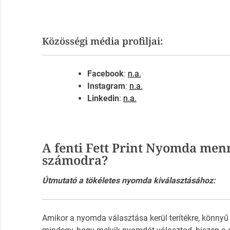
Közösségi média profiljai:
Facebook
:
n.a.
Instagram
:
n.a.
Linkedin
:
n.a.
A fenti Fett Print Nyomda menn
számodra?
Útmutató a tökéletes nyomda kiválasztásához:
Amikor a nyomda választása kerül terítékre, könnyű