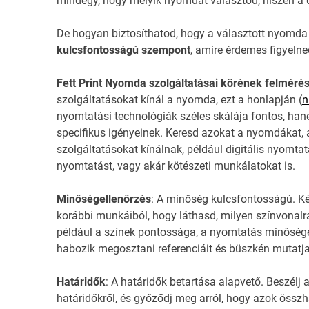
mindegy, hogy melyik nyomdát választod, hiszen a 
De hogyan biztosíthatod, hogy a választott nyomda
kulcsfontosságú szempont
, amire érdemes figyelne
Fett Print Nyomda szolgáltatásai körének felméré
szolgáltatásokat kínál a nyomda, ezt a honlapján (
n
nyomtatási technológiák széles skálája fontos, han
specifikus igényeinek. Keresd azokat a nyomdákat, a
szolgáltatásokat kínálnak, például digitális nyomt
nyomtatást, vagy akár kötészeti munkálatokat is.
Minőségellenőrzés
: A minőség kulcsfontosságú. K
korábbi munkáiból, hogy láthasd, milyen színvonalra 
például a színek pontossága, a nyomtatás minősége
habozik megosztani referenciáit és büszkén mutatja 
Határidők
: A határidők betartása alapvető. Beszélj
határidőkről, és győződj meg arról, hogy azok össz