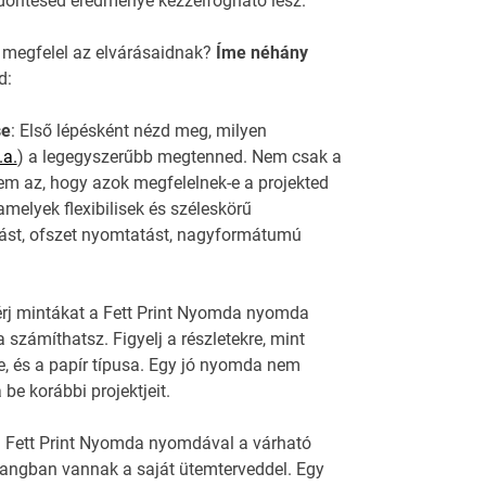
döntésed eredménye kézzelfogható lesz.
 megfelel az elvárásaidnak?
Íme néhány
d:
se
: Első lépésként nézd meg, milyen
.a.
) a legegyszerűbb megtenned. Nem csak a
em az, hogy azok megfelelnek-e a projekted
melyek flexibilisek és széleskörű
atást, ofszet nyomtatást, nagyformátumú
érj mintákat a Fett Print Nyomda nyomda
számíthatsz. Figyelj a részletekre, mint
, és a papír típusa. Egy jó nyomda nem
be korábbi projektjeit.
 a Fett Print Nyomda nyomdával a várható
hangban vannak a saját ütemterveddel. Egy