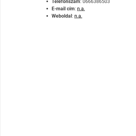
Telefonszám
: 0666386503
E-mail cím
:
n.a.
Weboldal
:
n.a.