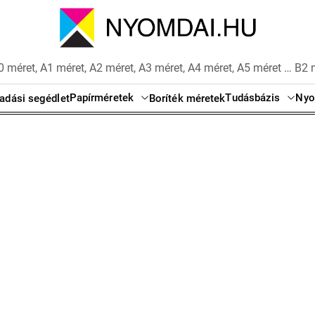
 méret, A1 méret, A2 méret, A3 méret, A4 méret, A5 méret … B2 
Papírméretek
Tudásbázis
Nyo
adási segédlet
Boríték méretek