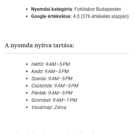
Nyomdai kategória
: Fotólabor Budapesten
Google értékelése
: 4.0 (376 értékelés alapján)
A nyomda nyitva tartása:
Hétfő: 9 AM–5 PM
Kedd: 9 AM–5 PM
Szerda: 9 AM–5 PM
Csütörtök: 9 AM–5 PM
Péntek: 9 AM–5 PM
Szombat: 9 AM–1 PM
Vasárnap: Zárva