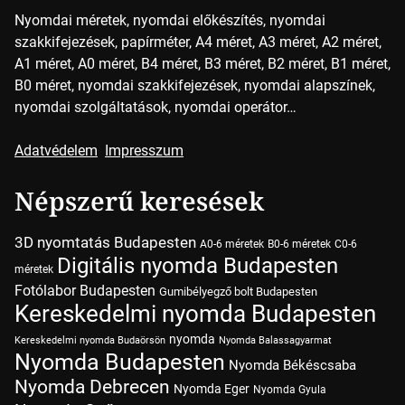
Nyomdai méretek, nyomdai előkészítés, nyomdai
szakkifejezések, papírméter, A4 méret, A3 méret, A2 méret,
A1 méret, A0 méret, B4 méret, B3 méret, B2 méret, B1 méret,
B0 méret, nyomdai szakkifejezések, nyomdai alapszínek,
nyomdai szolgáltatások, nyomdai operátor…
Adatvédelem
Impresszum
Népszerű keresések
3D nyomtatás Budapesten
A0-6 méretek
B0-6 méretek
C0-6
Digitális nyomda Budapesten
méretek
Fotólabor Budapesten
Gumibélyegző bolt Budapesten
Kereskedelmi nyomda Budapesten
nyomda
Kereskedelmi nyomda Budaörsön
Nyomda Balassagyarmat
Nyomda Budapesten
Nyomda Békéscsaba
Nyomda Debrecen
Nyomda Eger
Nyomda Gyula