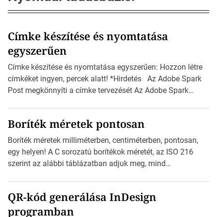
Címke készítése és nyomtatása
egyszerűen
Címke készítése és nyomtatása egyszerűen: Hozzon létre
címkéket ingyen, percek alatt! *Hirdetés Az Adobe Spark
Post megkönnyíti a címke tervezését Az Adobe Spark
Inspirációs galériája rengeteg professzionálisan
megtervezett sablont tartalmaz, amelyek segítségével
Boríték méretek pontosan
igazán foroghatnak a kreatív fogaskerekek, miközben
zajlik a saját címke készítése. Hogyan készítsünk címkét?
Boríték méretek milliméterben, centiméterben, pontosan,
Válasszon méretet és alakot: Válassza ki a kívánt címke
egy helyen! A C sorozatú borítékok méretét, az ISO 216
méretét. Akár néhány […]
szerint az alábbi táblázatban adjuk meg, mind
milliméterben, mind centiméterben. *Hirdetés C sorozatú
boríték méretek Az alábbi ábra az egyes borítékok méretét
QR-kód generálása InDesign
mutatja az A4-es papírlaphoz viszonyítva. Az amerikai és
programban
észak-amerikai boríték méretére az ISO 216 nem