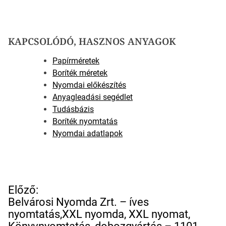
KAPCSOLÓDÓ, HASZNOS ANYAGOK
Papírméretek
Boríték méretek
Nyomdai előkészítés
Anyagleadási segédlet
Tudásbázis
Boríték nyomtatás
Nyomdai adatlapok
B
Előző:
e
Belvárosi Nyomda Zrt. – íves
j
nyomtatás,XXL nyomda, XXL nyomat,
e