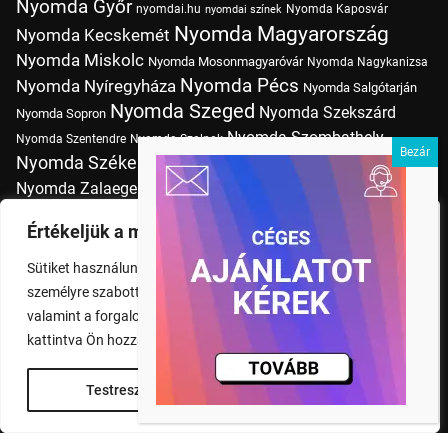
Nyomda Győr
nyomdai.hu
Nyomda Kaposvár
nyomdai színek
Nyomda Magyarország
Nyomda Kecskemét
Nyomda Miskolc
Nyomda Mosonmagyaróvár
Nyomda Nagykanizsa
Nyomda Pécs
Nyomda Nyíregyháza
Nyomda Salgótarján
Nyomda Szeged
Nyomda Szekszárd
Nyomda Sopron
Nyomda Szombathely
Nyomda Szentendre
Nyomda Szolnok
Nyomda Székesfehérvár
Nyomda Tatabánya
Nyomda Vác
Nyomda Zalaegerszeg
nyomtatás
Nyomda Érd
Nyomtatás Budapesten
Papírméretek
Értékeljük a magánéletét
Szitanyomda Budapesten
Pólónyomtatás Budapesten
Sütiket használunk a böngészési élmény fokozására,
Tudásbázis
személyre szabott hirdetések vagy tartalmak megjelenítésére,
valamint a forgalom elemzésére. A "Mindent elfogad" gombra
kattintva Ön hozzájárul a cookie-k használatához.
Testreszabás
Rendben