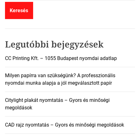
r
e
s
é
s
:
Legutóbbi bejegyzések
CC Printing Kft. – 1055 Budapest nyomdai adatlap
Milyen papírra van szükségünk? A professzionális
nyomdai munka alapja a jól megválasztott papír
Citylight plakát nyomtatás – Gyors és minőségi
megoldások
CAD rajz nyomtatás – Gyors és minőségi megoldások