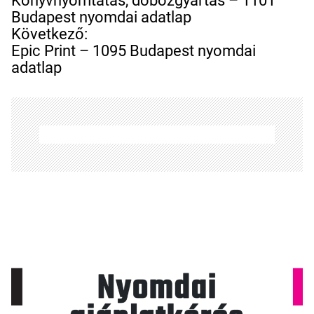
Könyvnyomtatás, dobozgyártás – 1101
g
Budapest nyomdai adatlap
y
Következő:
z
Epic Print – 1095 Budapest nyomdai
é
adatlap
s
n
a
v
i
g
á
c
i
ó