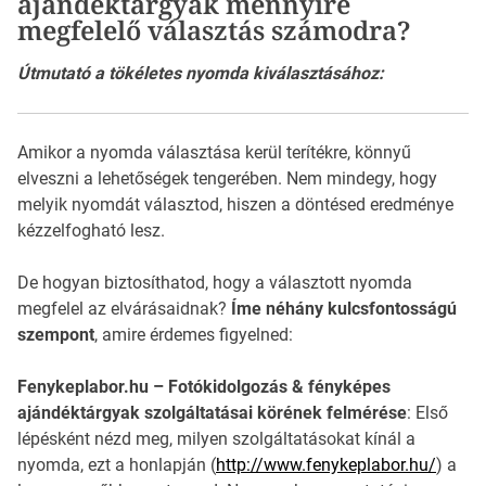
ajándéktárgyak mennyire
megfelelő választás számodra?
Útmutató a tökéletes nyomda kiválasztásához:
Amikor a nyomda választása kerül terítékre, könnyű
elveszni a lehetőségek tengerében. Nem mindegy, hogy
melyik nyomdát választod, hiszen a döntésed eredménye
kézzelfogható lesz.
De hogyan biztosíthatod, hogy a választott nyomda
megfelel az elvárásaidnak?
Íme néhány kulcsfontosságú
szempont
, amire érdemes figyelned:
Fenykeplabor.hu – Fotókidolgozás & fényképes
ajándéktárgyak szolgáltatásai körének felmérése
: Első
lépésként nézd meg, milyen szolgáltatásokat kínál a
nyomda, ezt a honlapján (
http://www.fenykeplabor.hu/
) a