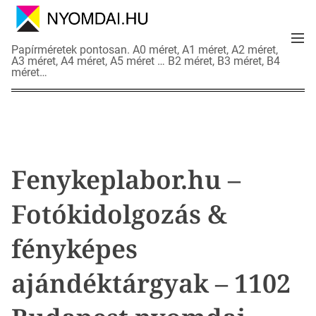
S
k
M
i
N
Papírméretek pontosan. A0 méret, A1 méret, A2 méret,
e
p
A3 méret, A4 méret, A5 méret … B2 méret, B3 méret, B4
y
n
méret…
t
o
u
o
m
c
d
o
a
n
i
t
a
Fenykeplabor.hu –
e
d
n
a
Fotókidolgozás &
t
t
l
fényképes
a
p
ajándéktárgyak – 1102
o
k