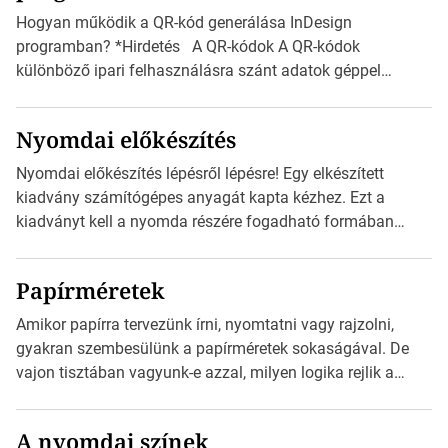
vonatkozik. Boríték méretének táblázata C0-tól […]
Hogyan működik a QR-kód generálása InDesign
programban? *Hirdetés A QR-kódok A QR-kódok
különböző ipari felhasználásra szánt adatok géppel
olvasható nyomtatott megfelelői. Ez mára általánossá vált
a fogyasztóknak szánt hirdetésekben. A felhasználó
Nyomdai előkészítés
okostelefonjára telepíthet egy QR-kód-leolvasó
alkalmazást, ami leolvasni és dekódolni képes az URL-
Nyomdai előkészítés lépésről lépésre! Egy elkészített
információt és átirányítja a telefon böngészőjét a cég
kiadvány számítógépes anyagát kapta kézhez. Ezt a
weblapjára. A QR-kód beolvasása után a felhasználó
kiadványt kell a nyomda részére fogadható formában
szöveges üzenetet […]
eljuttatnia Nyomdai kivitelezésre előkészítenie. Amit
kézhez kapott az egy InDesign file, sok kép file,
Papírméretek
Illustratorban készült vektorgrafika. *Hirdetés Minden
esetben konzultáljunk a nyomdával, mielőtt elkezdjük a
Amikor papírra tervezünk írni, nyomtatni vagy rajzolni,
nyomdai előkészítést!Nehogy az elkészült munka után
gyakran szembesülünk a papírméretek sokaságával. De
derüljön ki, hogy valamit másképp kellett volna csinálni! […]
vajon tisztában vagyunk-e azzal, milyen logika rejlik a
különböző méretű lapok mögött, és hogy miként
választhatjuk ki a legmegfelelőbbet projektjeinkhez?
A nyomdai színek
*Hirdetés Ebben a cikkben a papírméretek izgalmas