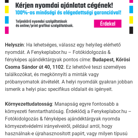
Helyszín
: Ha lehetséges, válassz egy helyileg elérhető
nyomdát. A Fenykeplabor.hu – Fotókidolgozás &
fényképes ajándéktárgyak pontos címe:
Budapest, Kőrösi
Csoma Sándor út 40, 1102
. Ez lehetővé teszi személyes
találkozókat, és megkönnyíti a minták vagy
próbanyomatok átvételét. A helyi nyomdák gyakran jobban
ismerik a helyi piac specifikus oldalait és igényeit.
Környezettudatosság
: Manapság egyre fontosabb a
környezeti fenntarthatóság. Érdeklődj a Fenykeplabor.hu –
Fotókidolgozás & fényképes ajándéktárgyak nyomda
környezetvédelmi irányelveiről, például arról, hogy
használnak-e újrahasznosított papírt, vagy milyen típusú