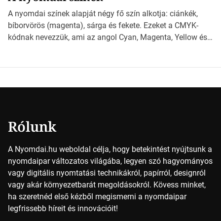
világába kalauzolunk el téged, hogy jobban megértsd,
A nyomdai színek alapját négy fő szín alkotja: ciánkék,
milyen szempontok alapján érdemes választanod a
bíborvörös (magenta), sárga és fekete. Ezeket a CMYK-
jövőben. Bevezetés a papírméretek világába A […]
kódnak nevezzük, ami az angol Cyan, Magenta, Yellow és
Key (fekete) szavak rövidítése. Ez a négy szín
keveredésével hozható létre szinte bármilyen más szín. De
vajon hogy is működik ez pontosan? *Hirdetés A nyomdai
színek részletei Amikor egy képet nyomtatnak, mindegyik
alapszínt külön-külön […]
Rólunk
A Nyomdai.hu weboldal célja, hogy betekintést nyújtsunk a
nyomdaipar változatos világába, legyen szó hagyományos
vagy digitális nyomtatási technikákról, papírról, designról
vagy akár környezetbarát megoldásokról. Kövess minket,
ha szeretnéd első kézből megismerni a nyomdaipar
legfrissebb híreit és innovációit!