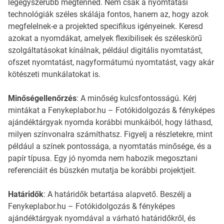
legegyszerűbb megtenned. Nem csak a nyomtatási
technológiák széles skálája fontos, hanem az, hogy azok
megfelelnek-e a projekted specifikus igényeinek. Keresd
azokat a nyomdákat, amelyek flexibilisek és széleskörű
szolgáltatásokat kínálnak, például digitális nyomtatást,
ofszet nyomtatást, nagyformátumú nyomtatást, vagy akár
kötészeti munkálatokat is.
Minőségellenőrzés
: A minőség kulcsfontosságú. Kérj
mintákat a Fenykeplabor.hu – Fotókidolgozás & fényképes
ajándéktárgyak nyomda korábbi munkáiból, hogy láthasd,
milyen színvonalra számíthatsz. Figyelj a részletekre, mint
például a színek pontossága, a nyomtatás minősége, és a
papír típusa. Egy jó nyomda nem habozik megosztani
referenciáit és büszkén mutatja be korábbi projektjeit.
Határidők
: A határidők betartása alapvető. Beszélj a
Fenykeplabor.hu – Fotókidolgozás & fényképes
ajándéktárgyak nyomdával a várható határidőkről, és