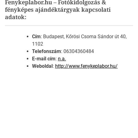
Fenykeplabor.hu – Fotókidolgozás &
fényképes ajándéktárgyak kapcsolati
adatok:
Cím
: Budapest, Kőrösi Csoma Sándor út 40,
1102
Telefonszám
: 06304360484
E-mail cím
:
n.a.
Weboldal
:
http://www.fenykeplabor.hu/