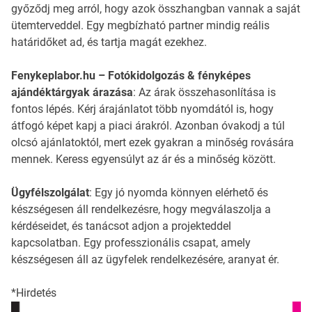
győződj meg arról, hogy azok összhangban vannak a saját
ütemterveddel. Egy megbízható partner mindig reális
határidőket ad, és tartja magát ezekhez.
Fenykeplabor.hu – Fotókidolgozás & fényképes
ajándéktárgyak árazása
: Az árak összehasonlítása is
fontos lépés. Kérj árajánlatot több nyomdától is, hogy
átfogó képet kapj a piaci árakról. Azonban óvakodj a túl
olcsó ajánlatoktól, mert ezek gyakran a minőség rovására
mennek. Keress egyensúlyt az ár és a minőség között.
Ügyfélszolgálat
: Egy jó nyomda könnyen elérhető és
készségesen áll rendelkezésre, hogy megválaszolja a
kérdéseidet, és tanácsot adjon a projekteddel
kapcsolatban. Egy professzionális csapat, amely
készségesen áll az ügyfelek rendelkezésére, aranyat ér.
*Hirdetés