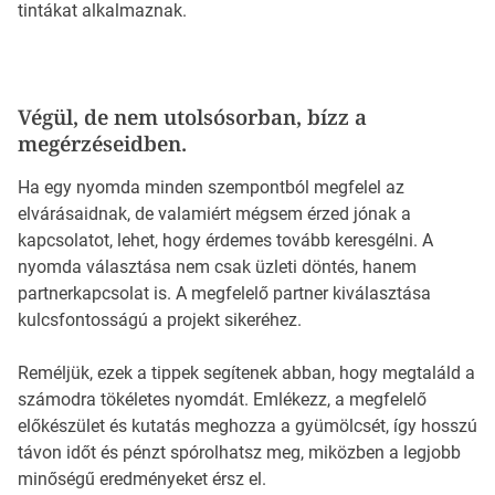
tintákat alkalmaznak.
Végül, de nem utolsósorban, bízz a
megérzéseidben.
Ha egy nyomda minden szempontból megfelel az
elvárásaidnak, de valamiért mégsem érzed jónak a
kapcsolatot, lehet, hogy érdemes tovább keresgélni. A
nyomda választása nem csak üzleti döntés, hanem
partnerkapcsolat is. A megfelelő partner kiválasztása
kulcsfontosságú a projekt sikeréhez.
Reméljük, ezek a tippek segítenek abban, hogy megtaláld a
számodra tökéletes nyomdát. Emlékezz, a megfelelő
előkészület és kutatás meghozza a gyümölcsét, így hosszú
távon időt és pénzt spórolhatsz meg, miközben a legjobb
minőségű eredményeket érsz el.