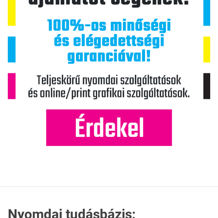
Nyomdai tudásbázis: