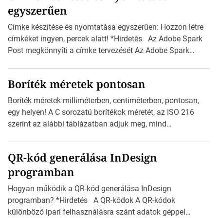
egyszerűen
Címke készítése és nyomtatása egyszerűen: Hozzon létre
címkéket ingyen, percek alatt! *Hirdetés Az Adobe Spark
Post megkönnyíti a címke tervezését Az Adobe Spark
Inspirációs galériája rengeteg professzionálisan
megtervezett sablont tartalmaz, amelyek segítségével
Boríték méretek pontosan
igazán foroghatnak a kreatív fogaskerekek, miközben
zajlik a saját címke készítése. Hogyan készítsünk címkét?
Boríték méretek milliméterben, centiméterben, pontosan,
Válasszon méretet és alakot: Válassza ki a kívánt címke
egy helyen! A C sorozatú borítékok méretét, az ISO 216
méretét. Akár néhány […]
szerint az alábbi táblázatban adjuk meg, mind
milliméterben, mind centiméterben. *Hirdetés C sorozatú
boríték méretek Az alábbi ábra az egyes borítékok méretét
QR-kód generálása InDesign
mutatja az A4-es papírlaphoz viszonyítva. Az amerikai és
programban
észak-amerikai boríték méretére az ISO 216 nem
vonatkozik. Boríték méretének táblázata C0-tól […]
Hogyan működik a QR-kód generálása InDesign
programban? *Hirdetés A QR-kódok A QR-kódok
különböző ipari felhasználásra szánt adatok géppel