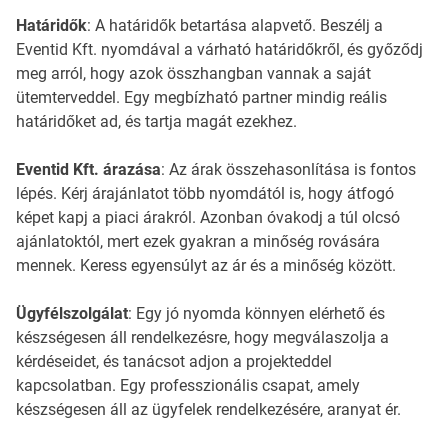
Határidők
: A határidők betartása alapvető. Beszélj a
Eventid Kft. nyomdával a várható határidőkről, és győződj
meg arról, hogy azok összhangban vannak a saját
ütemterveddel. Egy megbízható partner mindig reális
határidőket ad, és tartja magát ezekhez.
Eventid Kft. árazása
: Az árak összehasonlítása is fontos
lépés. Kérj árajánlatot több nyomdától is, hogy átfogó
képet kapj a piaci árakról. Azonban óvakodj a túl olcsó
ajánlatoktól, mert ezek gyakran a minőség rovására
mennek. Keress egyensúlyt az ár és a minőség között.
Ügyfélszolgálat
: Egy jó nyomda könnyen elérhető és
készségesen áll rendelkezésre, hogy megválaszolja a
kérdéseidet, és tanácsot adjon a projekteddel
kapcsolatban. Egy professzionális csapat, amely
készségesen áll az ügyfelek rendelkezésére, aranyat ér.