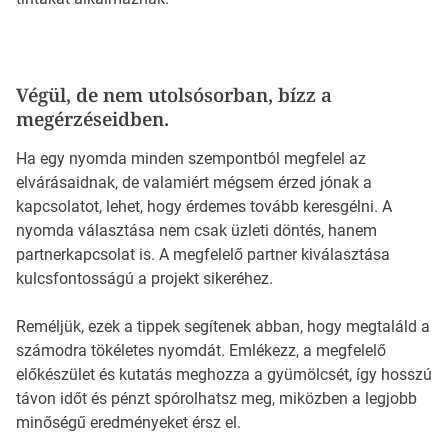
Végül, de nem utolsósorban, bízz a
megérzéseidben.
Ha egy nyomda minden szempontból megfelel az
elvárásaidnak, de valamiért mégsem érzed jónak a
kapcsolatot, lehet, hogy érdemes tovább keresgélni. A
nyomda választása nem csak üzleti döntés, hanem
partnerkapcsolat is. A megfelelő partner kiválasztása
kulcsfontosságú a projekt sikeréhez.
Reméljük, ezek a tippek segítenek abban, hogy megtaláld a
számodra tökéletes nyomdát. Emlékezz, a megfelelő
előkészület és kutatás meghozza a gyümölcsét, így hosszú
távon időt és pénzt spórolhatsz meg, miközben a legjobb
minőségű eredményeket érsz el.