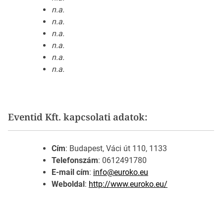
n.a.
n.a.
n.a.
n.a.
n.a.
n.a.
Eventid Kft. kapcsolati adatok:
Cím
: Budapest, Váci út 110, 1133
Telefonszám
: 0612491780
E-mail cím
:
info@euroko.eu
Weboldal
:
http://www.euroko.eu/