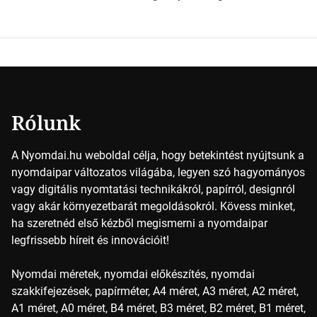
Key (fekete) szavak rövidítése. Ez a négy szín
keveredésével hozható létre szinte bármilyen más szín. De
vajon hogy is működik ez pontosan? *Hirdetés A nyomdai
színek részletei Amikor egy képet nyomtatnak, mindegyik
alapszínt külön-külön […]
Rólunk
A Nyomdai.hu weboldal célja, hogy betekintést nyújtsunk a
nyomdaipar változatos világába, legyen szó hagyományos
vagy digitális nyomtatási technikákról, papírról, designról
vagy akár környezetbarát megoldásokról. Kövess minket,
ha szeretnéd első kézből megismerni a nyomdaipar
legfrissebb híreit és innovációit!
Nyomdai méretek, nyomdai előkészítés, nyomdai
szakkifejezések, papírméter, A4 méret, A3 méret, A2 méret,
A1 méret, A0 méret, B4 méret, B3 méret, B2 méret, B1 méret,