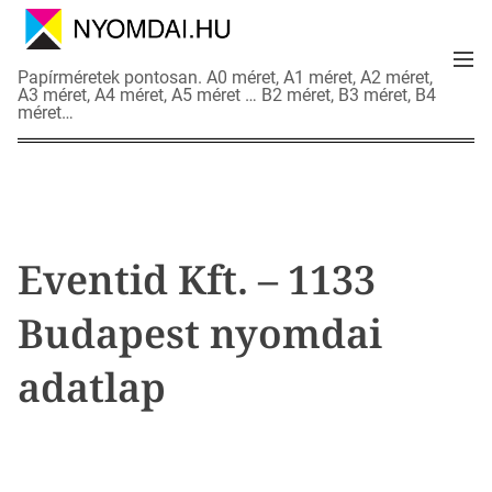
S
k
M
i
N
Papírméretek pontosan. A0 méret, A1 méret, A2 méret,
e
p
A3 méret, A4 méret, A5 méret … B2 méret, B3 méret, B4
y
n
méret…
t
o
u
o
m
c
d
o
a
n
i
t
a
Eventid Kft. – 1133
e
d
n
a
Budapest nyomdai
t
t
l
adatlap
a
p
o
k