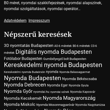
B0 méret, nyomdai szakkifejezések, nyomdai alapszínek,
nyomdai szolgáltatások, nyomdai operátor…
Adatvédelem
Impresszum
Népszerű keresések
3D nyomtatás Budapesten
A0-6 méretek
B0-6 méretek
C0-6
Digitális nyomda Budapesten
méretek
Fotólabor Budapesten
Gumibélyegző bolt Budapesten
Kereskedelmi nyomda Budapesten
nyomda
Kereskedelmi nyomda Budaörsön
Nyomda Balassagyarmat
Nyomda Budapesten
Nyomda Békéscsaba
Nyomda Debrecen
Nyomda Eger
Nyomda Gyula
Nyomda Győr
nyomdai.hu
Nyomda Kaposvár
nyomdai színek
Nyomda Magyarország
Nyomda Kecskemét
Nyomda Miskolc
Nyomda Mosonmagyaróvár
Nyomda Nagykanizsa