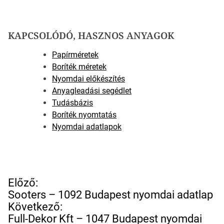
KAPCSOLÓDÓ, HASZNOS ANYAGOK
Papírméretek
Boríték méretek
Nyomdai előkészítés
Anyagleadási segédlet
Tudásbázis
Boríték nyomtatás
Nyomdai adatlapok
B
Előző:
e
Sooters – 1092 Budapest nyomdai adatlap
j
Következő:
e
Full-Dekor Kft – 1047 Budapest nyomdai