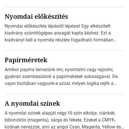
olvasható nyomtatott megfelelői. Ez mára általánossá vált
a fogyasztóknak szánt hirdetésekben. A felhasználó
Nyomdai előkészítés
okostelefonjára telepíthet egy QR-kód-leolvasó
alkalmazást, ami leolvasni és dekódolni képes az URL-
Nyomdai előkészítés lépésről lépésre! Egy elkészített
információt és átirányítja a telefon böngészőjét a cég
kiadvány számítógépes anyagát kapta kézhez. Ezt a
weblapjára. A QR-kód beolvasása után a felhasználó
kiadványt kell a nyomda részére fogadható formában
szöveges üzenetet […]
eljuttatnia Nyomdai kivitelezésre előkészítenie. Amit
kézhez kapott az egy InDesign file, sok kép file,
Papírméretek
Illustratorban készült vektorgrafika. *Hirdetés Minden
esetben konzultáljunk a nyomdával, mielőtt elkezdjük a
Amikor papírra tervezünk írni, nyomtatni vagy rajzolni,
nyomdai előkészítést!Nehogy az elkészült munka után
gyakran szembesülünk a papírméretek sokaságával. De
derüljön ki, hogy valamit másképp kellett volna csinálni! […]
vajon tisztában vagyunk-e azzal, milyen logika rejlik a
különböző méretű lapok mögött, és hogy miként
választhatjuk ki a legmegfelelőbbet projektjeinkhez?
A nyomdai színek
*Hirdetés Ebben a cikkben a papírméretek izgalmas
világába kalauzolunk el téged, hogy jobban megértsd,
A nyomdai színek alapját négy fő szín alkotja: ciánkék,
milyen szempontok alapján érdemes választanod a
bíborvörös (magenta), sárga és fekete. Ezeket a CMYK-
jövőben. Bevezetés a papírméretek világába A […]
kódnak nevezzük, ami az angol Cyan, Magenta, Yellow és