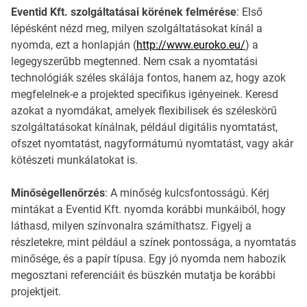
Eventid Kft. szolgáltatásai körének felmérése
: Első
lépésként nézd meg, milyen szolgáltatásokat kínál a
nyomda, ezt a honlapján (
http://www.euroko.eu/
) a
legegyszerűbb megtenned. Nem csak a nyomtatási
technológiák széles skálája fontos, hanem az, hogy azok
megfelelnek-e a projekted specifikus igényeinek. Keresd
azokat a nyomdákat, amelyek flexibilisek és széleskörű
szolgáltatásokat kínálnak, például digitális nyomtatást,
ofszet nyomtatást, nagyformátumú nyomtatást, vagy akár
kötészeti munkálatokat is.
Minőségellenőrzés
: A minőség kulcsfontosságú. Kérj
mintákat a Eventid Kft. nyomda korábbi munkáiból, hogy
láthasd, milyen színvonalra számíthatsz. Figyelj a
részletekre, mint például a színek pontossága, a nyomtatás
minősége, és a papír típusa. Egy jó nyomda nem habozik
megosztani referenciáit és büszkén mutatja be korábbi
projektjeit.