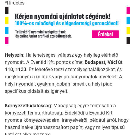
*Hirdetés
Helyszín
: Ha lehetséges, válassz egy helyileg elérhető
nyomdát. A Eventid Kft. pontos címe:
Budapest, Váci út
110, 1133
. Ez lehetővé teszi személyes találkozókat, és
megkönnyíti a minták vagy próbanyomatok átvételét. A
helyi nyomdák gyakran jobban ismerik a helyi piac
specifikus oldalait és igényeit.
Környezettudatosság
: Manapság egyre fontosabb a
környezeti fenntarthatóság. Érdeklődj a Eventid Kft.
nyomda környezetvédelmi irányelveiről, például arról, hogy
használnak-e újrahasznosított papírt, vagy milyen típusú
tintákat alkalmaznak.