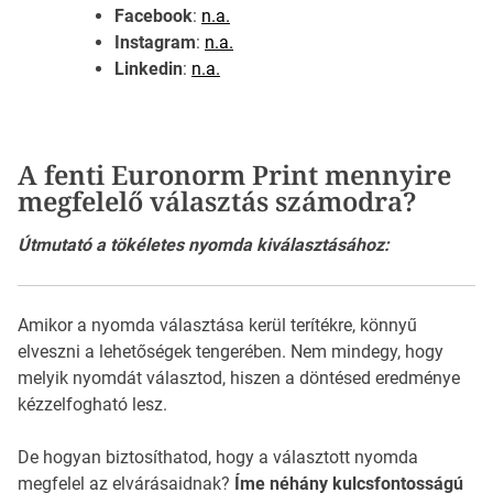
Facebook
:
n.a.
Instagram
:
n.a.
Linkedin
:
n.a.
A fenti Euronorm Print mennyire
megfelelő választás számodra?
Útmutató a tökéletes nyomda kiválasztásához:
Amikor a nyomda választása kerül terítékre, könnyű
elveszni a lehetőségek tengerében. Nem mindegy, hogy
melyik nyomdát választod, hiszen a döntésed eredménye
kézzelfogható lesz.
De hogyan biztosíthatod, hogy a választott nyomda
megfelel az elvárásaidnak?
Íme néhány kulcsfontosságú