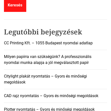
e
s
é
s
:
Legutóbbi bejegyzések
CC Printing Kft. – 1055 Budapest nyomdai adatlap
Milyen papírra van szükségünk? A professzionális
nyomdai munka alapja a jól megválasztott papír
Citylight plakát nyomtatás – Gyors és minőségi
megoldások
CAD rajz nyomtatás – Gyors és minőségi megoldások
Plotter nyomtatás – Gyors és minőségi megoldások