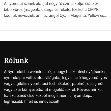
világába kalauzolunk el téged, hogy jobban megértsd,
A nyomdai színek alapját négy fő szín alkotja: ciánkék,
milyen szempontok alapján érdemes választanod a
bíborvörös (magenta), sárga és fekete. Ezeket a CMYK-
jövőben. Bevezetés a papírméretek világába A […]
kódnak nevezzük, ami az angol Cyan, Magenta, Yellow és
Key (fekete) szavak rövidítése. Ez a négy szín
keveredésével hozható létre szinte bármilyen más szín. De
vajon hogy is működik ez pontosan? *Hirdetés A nyomdai
színek részletei Amikor egy képet nyomtatnak, mindegyik
alapszínt külön-külön […]
Rólunk
A Nyomdai.hu weboldal célja, hogy betekintést nyújtsunk a
nyomdaipar változatos világába, legyen szó hagyományos
vagy digitális nyomtatási technikákról, papírról, designról
vagy akár környezetbarát megoldásokról. Kövess minket,
ha szeretnéd első kézből megismerni a nyomdaipar
legfrissebb híreit és innovációit!