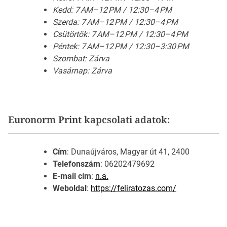
Kedd: 7 AM–12 PM / 12:30–4 PM
Szerda: 7 AM–12 PM / 12:30–4 PM
Csütörtök: 7 AM–12 PM / 12:30–4 PM
Péntek: 7 AM–12 PM / 12:30–3:30 PM
Szombat: Zárva
Vasárnap: Zárva
Euronorm Print kapcsolati adatok:
Cím
: Dunaújváros, Magyar út 41, 2400
Telefonszám
: 06202479692
E-mail cím
:
n.a.
Weboldal
:
https://feliratozas.com/