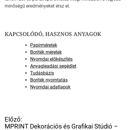
minőségű eredményeket érsz el.
KAPCSOLÓDÓ, HASZNOS ANYAGOK
Papírméretek
Boríték méretek
Nyomdai előkészítés
Anyagleadási segédlet
Tudásbázis
Boríték nyomtatás
Nyomdai adatlapok
B
Előző:
e
MPRINT Dekorációs és Grafikai Stúdió –