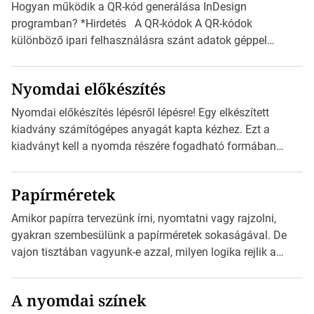
Hogyan működik a QR-kód generálása InDesign
programban? *Hirdetés A QR-kódok A QR-kódok
különböző ipari felhasználásra szánt adatok géppel
olvasható nyomtatott megfelelői. Ez mára általánossá vált
a fogyasztóknak szánt hirdetésekben. A felhasználó
Nyomdai előkészítés
okostelefonjára telepíthet egy QR-kód-leolvasó
alkalmazást, ami leolvasni és dekódolni képes az URL-
Nyomdai előkészítés lépésről lépésre! Egy elkészített
információt és átirányítja a telefon böngészőjét a cég
kiadvány számítógépes anyagát kapta kézhez. Ezt a
weblapjára. A QR-kód beolvasása után a felhasználó
kiadványt kell a nyomda részére fogadható formában
szöveges üzenetet […]
eljuttatnia Nyomdai kivitelezésre előkészítenie. Amit
kézhez kapott az egy InDesign file, sok kép file,
Papírméretek
Illustratorban készült vektorgrafika. *Hirdetés Minden
esetben konzultáljunk a nyomdával, mielőtt elkezdjük a
Amikor papírra tervezünk írni, nyomtatni vagy rajzolni,
nyomdai előkészítést!Nehogy az elkészült munka után
gyakran szembesülünk a papírméretek sokaságával. De
derüljön ki, hogy valamit másképp kellett volna csinálni! […]
vajon tisztában vagyunk-e azzal, milyen logika rejlik a
különböző méretű lapok mögött, és hogy miként
választhatjuk ki a legmegfelelőbbet projektjeinkhez?
A nyomdai színek
*Hirdetés Ebben a cikkben a papírméretek izgalmas