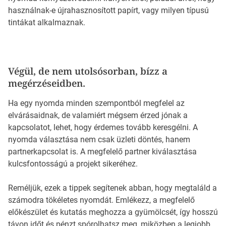
használnak-e újrahasznosított papírt, vagy milyen típusú
tintákat alkalmaznak.
Végül, de nem utolsósorban, bízz a
megérzéseidben.
Ha egy nyomda minden szempontból megfelel az
elvárásaidnak, de valamiért mégsem érzed jónak a
kapcsolatot, lehet, hogy érdemes tovább keresgélni. A
nyomda választása nem csak üzleti döntés, hanem
partnerkapcsolat is. A megfelelő partner kiválasztása
kulcsfontosságú a projekt sikeréhez.
Reméljük, ezek a tippek segítenek abban, hogy megtaláld a
számodra tökéletes nyomdát. Emlékezz, a megfelelő
előkészület és kutatás meghozza a gyümölcsét, így hosszú
távon időt és pénzt spórolhatsz meg, miközben a legjobb