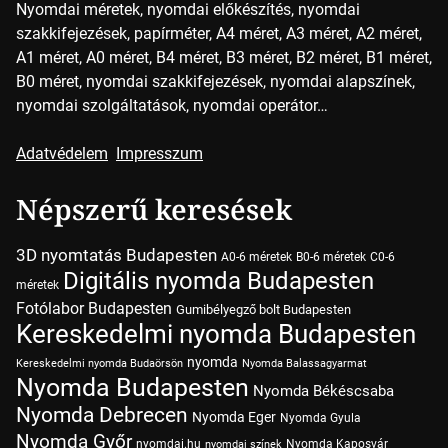
Nyomdai méretek, nyomdai előkészítés, nyomdai
szakkifejezések, papírméter, A4 méret, A3 méret, A2 méret,
A1 méret, A0 méret, B4 méret, B3 méret, B2 méret, B1 méret,
B0 méret, nyomdai szakkifejezések, nyomdai alapszínek,
nyomdai szolgáltatások, nyomdai operátor…
Adatvédelem
Impresszum
Népszerű keresések
3D nyomtatás Budapesten
A0-6 méretek
B0-6 méretek
C0-6
Digitális nyomda Budapesten
méretek
Fotólabor Budapesten
Gumibélyegző bolt Budapesten
Kereskedelmi nyomda Budapesten
nyomda
Kereskedelmi nyomda Budaörsön
Nyomda Balassagyarmat
Nyomda Budapesten
Nyomda Békéscsaba
Nyomda Debrecen
Nyomda Eger
Nyomda Gyula
Nyomda Győr
nyomdai.hu
Nyomda Kaposvár
nyomdai színek