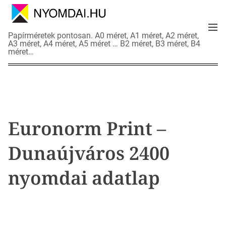
S
k
M
i
N
Papírméretek pontosan. A0 méret, A1 méret, A2 méret,
e
p
A3 méret, A4 méret, A5 méret … B2 méret, B3 méret, B4
y
n
méret…
t
o
u
o
m
c
d
o
a
n
i
t
a
Euronorm Print –
e
d
n
a
Dunaújváros 2400
t
t
l
nyomdai adatlap
a
p
o
k