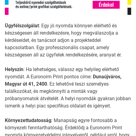
Ügyfélszolgálat
: Egy jó nyomda könnyen elérhető és
készségesen áll rendelkezésre, hogy megválaszolja a
kérdéseidet, és tanácsot adjon a projekteddel
kapcsolatban. Egy professzionális csapat, amely
készségesen áll az ügyfelek rendelkezésére, aranyat ér.
Helyszín
: Ha lehetséges, válassz egy helyileg elérhető
nyomdát. A Euronorm Print pontos címe:
Dunaújváros,
Magyar út 41, 2400
. Ez lehetővé teszi személyes
találkozókat, és megkönnyíti a minták vagy
próbanyomatok átvételét. A helyi nyomdák gyakran jobban
ismerik a helyi piac specifikus oldalait és igényeit.
Környezettudatosság
: Manapság egyre fontosabb a
környezeti fenntarthatóság. Érdeklődj a Euronorm Print
nyomda környezetvédelmi irányelveiről, például arról, hogy