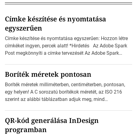
Címke készítése és nyomtatása
egyszerűen
Címke készítése és nyomtatása egyszerűen: Hozzon létre
címkéket ingyen, percek alatt! *Hirdetés Az Adobe Spark
Post megkönnyíti a címke tervezését Az Adobe Spark
Inspirációs galériája rengeteg professzionálisan
megtervezett sablont tartalmaz, amelyek segítségével
Boríték méretek pontosan
igazán foroghatnak a kreatív fogaskerekek, miközben
zajlik a saját címke készítése. Hogyan készítsünk címkét?
Boríték méretek milliméterben, centiméterben, pontosan,
Válasszon méretet és alakot: Válassza ki a kívánt címke
egy helyen! A C sorozatú borítékok méretét, az ISO 216
méretét. Akár néhány […]
szerint az alábbi táblázatban adjuk meg, mind
milliméterben, mind centiméterben. *Hirdetés C sorozatú
boríték méretek Az alábbi ábra az egyes borítékok méretét
QR-kód generálása InDesign
mutatja az A4-es papírlaphoz viszonyítva. Az amerikai és
programban
észak-amerikai boríték méretére az ISO 216 nem
vonatkozik. Boríték méretének táblázata C0-tól […]