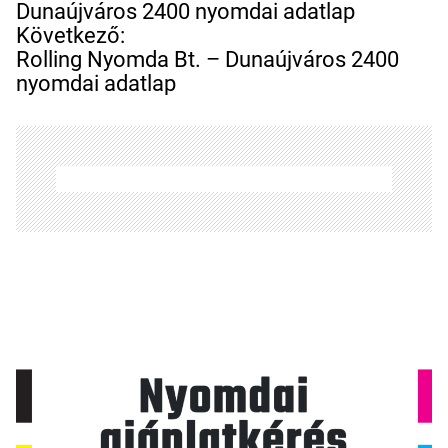
j
Dunaújváros 2400 nyomdai adatlap
e
Következő:
g
Rolling Nyomda Bt. – Dunaújváros 2400
y
nyomdai adatlap
z
é
s
n
a
v
i
g
á
c
i
ó