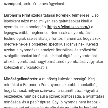
szempont
, amire érdemes figyelned:
Euronorm Print szolgáltatásai körének felmérése
: Első
lépésként nézd meg, milyen szolgáltatásokat kínál a
nyomda, ezt a honlapján (
https://feliratozas.com/
) a
legegyszerűbb megtenned. Nem csak a nyomtatási
technológiák széles skálája fontos, hanem az, hogy azok
megfelelnek-e a projekted specifikus igényeinek. Keresd
azokat a nyomdákat, amelyek flexibilisek és széleskörű
szolgáltatásokat kínálnak, például digitális nyomtatást,
ofszet nyomtatást, nagyformátumú nyomtatást, vagy akár
kötészeti munkálatokat is.
Minőségellenőrzés
: A minőség kulcsfontosságú. Kérj
mintákat a Euronorm Print nyomda korábbi munkáiból,
hogy láthasd, milyen színvonalra számíthatsz. Figyelj a
részletekre, mint például a színek pontossága, a nyomtatás
minősége, és a papír típusa. Egy jó nyomda nem habozik
megosztani referenciáit és büszkén mutatja be korábbi