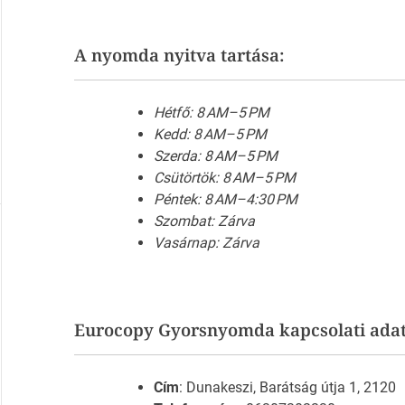
A nyomda nyitva tartása:
Hétfő: 8 AM–5 PM
Kedd: 8 AM–5 PM
Szerda: 8 AM–5 PM
Csütörtök: 8 AM–5 PM
Péntek: 8 AM–4:30 PM
Szombat: Zárva
Vasárnap: Zárva
Eurocopy Gyorsnyomda kapcsolati ada
Cím
: Dunakeszi, Barátság útja 1, 2120