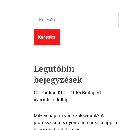
K
e
r
e
s
é
s
:
Legutóbbi
bejegyzések
CC Printing Kft. – 1055 Budapest
nyomdai adatlap
Milyen papírra van szükségünk? A
professzionális nyomdai munka alapja a
jól megválasztott papír