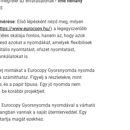
 megfelel az elvárásaidnak?
Íme néhány
d:
lmérése
: Első lépésként nézd meg, milyen
ttps://www.eurocopy.hu/
) a legegyszerűbb
éles skálája fontos, hanem az, hogy azok
resd azokat a nyomdákat, amelyek flexibilisek
itális nyomtatást, ofszet nyomtatást,
nkálatokat is.
Kérj mintákat a Eurocopy Gyorsnyomda nyomda
számíthatsz. Figyelj a részletekre, mint
, és a papír típusa. Egy jó nyomda nem
be korábbi projektjeit.
lj a Eurocopy Gyorsnyomda nyomdával a várható
hangban vannak a saját ütemterveddel. Egy
 tartja magát ezekhez.