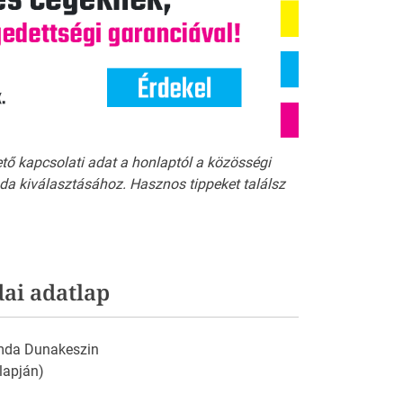
ető kapcsolati adat a honlaptól a közösségi
a kiválasztásához. Hasznos tippeket találsz
i adatlap
mda Dunakeszin
alapján)