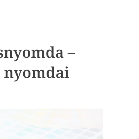
snyomda –
i nyomdai