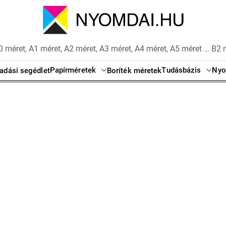
 méret, A1 méret, A2 méret, A3 méret, A4 méret, A5 méret … B2 
Papírméretek
Tudásbázis
Nyo
adási segédlet
Boríték méretek