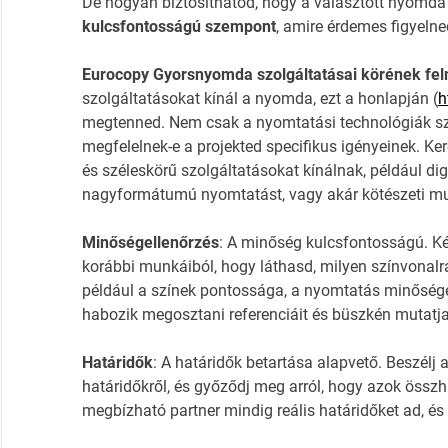
De hogyan biztosíthatod, hogy a választott nyomda
kulcsfontosságú szempont
, amire érdemes figyelne
Eurocopy Gyorsnyomda szolgáltatásai körének fe
szolgáltatásokat kínál a nyomda, ezt a honlapján (
h
megtenned. Nem csak a nyomtatási technológiák sz
megfelelnek-e a projekted specifikus igényeinek. Ke
és széleskörű szolgáltatásokat kínálnak, például dig
nagyformátumú nyomtatást, vagy akár kötészeti mu
Minőségellenőrzés
: A minőség kulcsfontosságú. 
korábbi munkáiból, hogy láthasd, milyen színvonalra 
például a színek pontossága, a nyomtatás minősége
habozik megosztani referenciáit és büszkén mutatja 
Határidők
: A határidők betartása alapvető. Beszé
határidőkről, és győződj meg arról, hogy azok össz
megbízható partner mindig reális határidőket ad, és