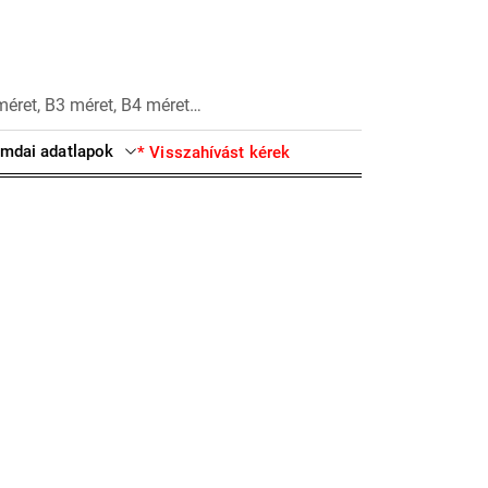
méret, B3 méret, B4 méret…
mdai adatlapok
* Visszahívást kérek