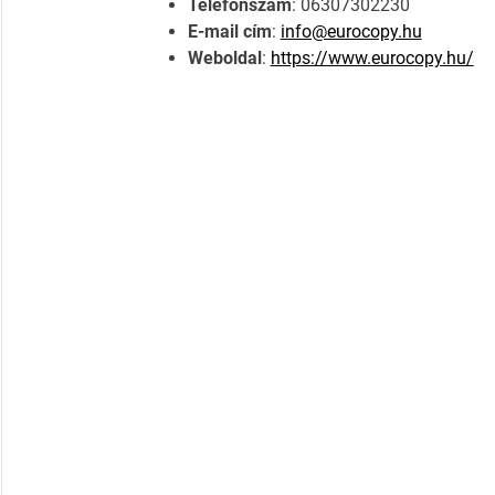
Telefonszám
: 06307302230
E-mail cím
:
info@eurocopy.hu
Weboldal
:
https://www.eurocopy.hu/