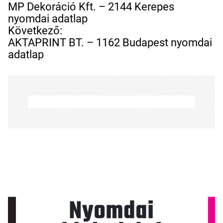
e
MP Dekoráció Kft. – 2144 Kerepes
j
nyomdai adatlap
e
Következő:
g
AKTAPRINT BT. – 1162 Budapest nyomdai
y
adatlap
z
é
s
n
a
v
i
g
á
c
i
ó