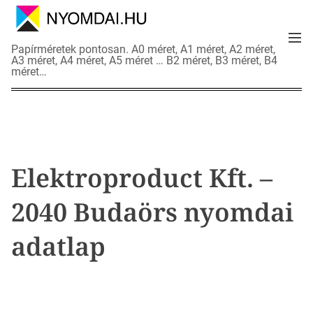
S
k
M
i
N
Papírméretek pontosan. A0 méret, A1 méret, A2 méret,
e
p
A3 méret, A4 méret, A5 méret … B2 méret, B3 méret, B4
y
n
méret…
t
o
u
o
m
c
d
o
a
n
i
t
a
Elektroproduct Kft. –
e
d
n
a
2040 Budaörs nyomdai
t
t
l
adatlap
a
p
o
k