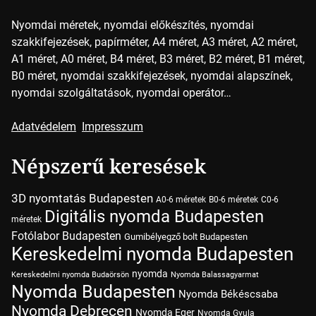
Nyomdai méretek, nyomdai előkészítés, nyomdai
szakkifejezések, papírméter, A4 méret, A3 méret, A2 méret,
A1 méret, A0 méret, B4 méret, B3 méret, B2 méret, B1 méret,
B0 méret, nyomdai szakkifejezések, nyomdai alapszínek,
nyomdai szolgáltatások, nyomdai operátor…
Adatvédelem
Impresszum
Népszerű keresések
3D nyomtatás Budapesten
A0-6 méretek
B0-6 méretek
C0-6
Digitális nyomda Budapesten
méretek
Fotólabor Budapesten
Gumibélyegző bolt Budapesten
Kereskedelmi nyomda Budapesten
nyomda
Kereskedelmi nyomda Budaörsön
Nyomda Balassagyarmat
Nyomda Budapesten
Nyomda Békéscsaba
Nyomda Debrecen
Nyomda Eger
Nyomda Gyula