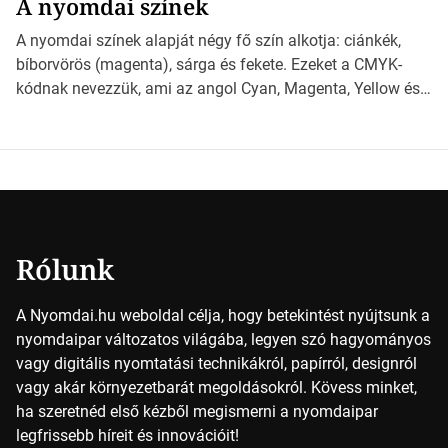
A nyomdai színek
*Hirdetés Ebben a cikkben a papírméretek izgalmas
világába kalauzolunk el téged, hogy jobban megértsd,
A nyomdai színek alapját négy fő szín alkotja: ciánkék,
milyen szempontok alapján érdemes választanod a
bíborvörös (magenta), sárga és fekete. Ezeket a CMYK-
jövőben. Bevezetés a papírméretek világába A […]
kódnak nevezzük, ami az angol Cyan, Magenta, Yellow és
Key (fekete) szavak rövidítése. Ez a négy szín
keveredésével hozható létre szinte bármilyen más szín. De
vajon hogy is működik ez pontosan? *Hirdetés A nyomdai
színek részletei Amikor egy képet nyomtatnak, mindegyik
alapszínt külön-külön […]
Rólunk
A Nyomdai.hu weboldal célja, hogy betekintést nyújtsunk a
nyomdaipar változatos világába, legyen szó hagyományos
vagy digitális nyomtatási technikákról, papírról, designról
vagy akár környezetbarát megoldásokról. Kövess minket,
ha szeretnéd első kézből megismerni a nyomdaipar
legfrissebb híreit és innovációit!