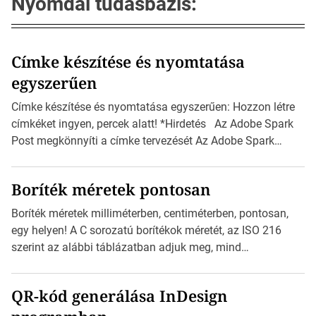
Nyomdai tudásbázis:
Címke készítése és nyomtatása
egyszerűen
Címke készítése és nyomtatása egyszerűen: Hozzon létre
címkéket ingyen, percek alatt! *Hirdetés Az Adobe Spark
Post megkönnyíti a címke tervezését Az Adobe Spark
Inspirációs galériája rengeteg professzionálisan
megtervezett sablont tartalmaz, amelyek segítségével
Boríték méretek pontosan
igazán foroghatnak a kreatív fogaskerekek, miközben
zajlik a saját címke készítése. Hogyan készítsünk címkét?
Boríték méretek milliméterben, centiméterben, pontosan,
Válasszon méretet és alakot: Válassza ki a kívánt címke
egy helyen! A C sorozatú borítékok méretét, az ISO 216
méretét. Akár néhány […]
szerint az alábbi táblázatban adjuk meg, mind
milliméterben, mind centiméterben. *Hirdetés C sorozatú
boríték méretek Az alábbi ábra az egyes borítékok méretét
QR-kód generálása InDesign
mutatja az A4-es papírlaphoz viszonyítva. Az amerikai és
észak-amerikai boríték méretére az ISO 216 nem