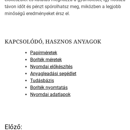
távon időt és pénzt spórolhatsz meg, miközben a legjobb
minőségű eredményeket érsz el.
KAPCSOLÓDÓ, HASZNOS ANYAGOK
Papírméretek
Boríték méretek
Nyomdai előkészítés
Anyagleadási segédlet
Tudásbázis
Boríték nyomtatás
Nyomdai adatlapok
B
Előző: