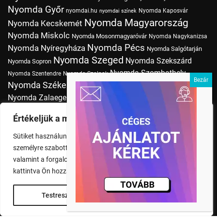
Nyomda Győr
nyomdai.hu
Nyomda Kaposvár
nyomdai színek
Nyomda Magyarország
Nyomda Kecskemét
Nyomda Miskolc
Nyomda Mosonmagyaróvár
Nyomda Nagykanizsa
Nyomda Pécs
Nyomda Nyíregyháza
Nyomda Salgótarján
Nyomda Szeged
Nyomda Szekszárd
Nyomda Sopron
Nyomda Szombathely
Nyomda Szentendre
Nyomda Szolnok
Nyomda Székesfehérvár
Nyomda Tatabánya
Nyomda Vác
Nyomda Zalaegerszeg
nyomtatás
Nyomda Érd
Nyomtatás Budapesten
Papírméretek
Értékeljük a magánéletét
Szitanyomda Budapesten
Pólónyomtatás Budapesten
Sütiket használunk a böngészési élmény fokozására,
Tudásbázis
személyre szabott hirdetések vagy tartalmak megjelenítésére,
valamint a forgalom elemzésére. A "Mindent elfogad" gombra
kattintva Ön hozzájárul a cookie-k használatához.
Testreszabás
Rendben