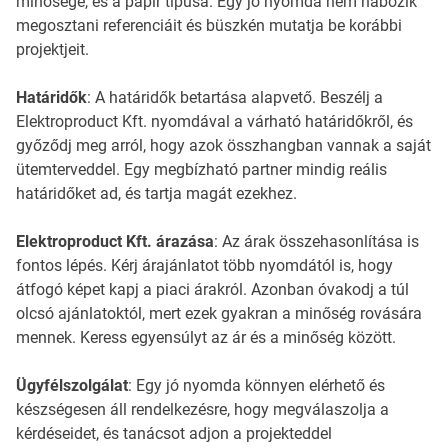
minősége, és a papír típusa. Egy jó nyomda nem habozik
megosztani referenciáit és büszkén mutatja be korábbi
projektjeit.
Határidők
: A határidők betartása alapvető. Beszélj a
Elektroproduct Kft. nyomdával a várható határidőkről, és
győződj meg arról, hogy azok összhangban vannak a saját
ütemterveddel. Egy megbízható partner mindig reális
határidőket ad, és tartja magát ezekhez.
Elektroproduct Kft. árazása
: Az árak összehasonlítása is
fontos lépés. Kérj árajánlatot több nyomdától is, hogy
átfogó képet kapj a piaci árakról. Azonban óvakodj a túl
olcsó ajánlatoktól, mert ezek gyakran a minőség rovására
mennek. Keress egyensúlyt az ár és a minőség között.
Ügyfélszolgálat
: Egy jó nyomda könnyen elérhető és
készségesen áll rendelkezésre, hogy megválaszolja a
kérdéseidet, és tanácsot adjon a projekteddel