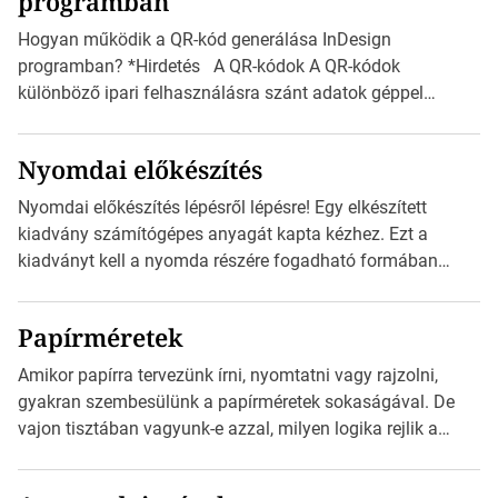
programban
vonatkozik. Boríték méretének táblázata C0-tól […]
Hogyan működik a QR-kód generálása InDesign
programban? *Hirdetés A QR-kódok A QR-kódok
különböző ipari felhasználásra szánt adatok géppel
olvasható nyomtatott megfelelői. Ez mára általánossá vált
a fogyasztóknak szánt hirdetésekben. A felhasználó
Nyomdai előkészítés
okostelefonjára telepíthet egy QR-kód-leolvasó
alkalmazást, ami leolvasni és dekódolni képes az URL-
Nyomdai előkészítés lépésről lépésre! Egy elkészített
információt és átirányítja a telefon böngészőjét a cég
kiadvány számítógépes anyagát kapta kézhez. Ezt a
weblapjára. A QR-kód beolvasása után a felhasználó
kiadványt kell a nyomda részére fogadható formában
szöveges üzenetet […]
eljuttatnia Nyomdai kivitelezésre előkészítenie. Amit
kézhez kapott az egy InDesign file, sok kép file,
Papírméretek
Illustratorban készült vektorgrafika. *Hirdetés Minden
esetben konzultáljunk a nyomdával, mielőtt elkezdjük a
Amikor papírra tervezünk írni, nyomtatni vagy rajzolni,
nyomdai előkészítést!Nehogy az elkészült munka után
gyakran szembesülünk a papírméretek sokaságával. De
derüljön ki, hogy valamit másképp kellett volna csinálni! […]
vajon tisztában vagyunk-e azzal, milyen logika rejlik a
különböző méretű lapok mögött, és hogy miként
választhatjuk ki a legmegfelelőbbet projektjeinkhez?