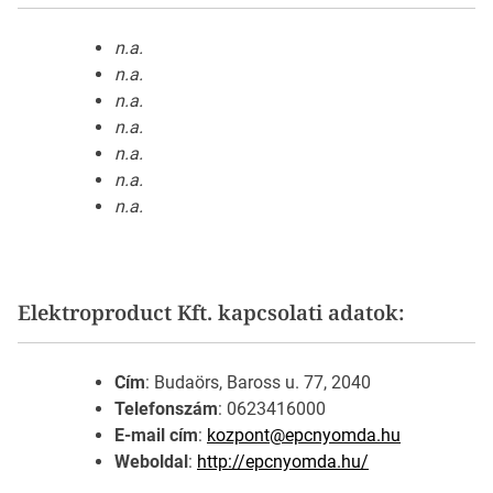
n.a.
n.a.
n.a.
n.a.
n.a.
n.a.
n.a.
Elektroproduct Kft. kapcsolati adatok:
Cím
: Budaörs, Baross u. 77, 2040
Telefonszám
: 0623416000
E-mail cím
:
kozpont@epcnyomda.hu
Weboldal
:
http://epcnyomda.hu/