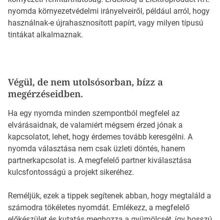
nyomda környezetvédelmi irányelveiről, például arról, hogy
használnak-e újrahasznosított papírt, vagy milyen típusú
tintákat alkalmaznak.
Végül, de nem utolsósorban, bízz a
megérzéseidben.
Ha egy nyomda minden szempontból megfelel az
elvárásaidnak, de valamiért mégsem érzed jónak a
kapcsolatot, lehet, hogy érdemes tovább keresgélni. A
nyomda választása nem csak üzleti döntés, hanem
partnerkapcsolat is. A megfelelő partner kiválasztása
kulcsfontosságú a projekt sikeréhez.
Reméljük, ezek a tippek segítenek abban, hogy megtaláld a
számodra tökéletes nyomdát. Emlékezz, a megfelelő
előkészület és kutatás meghozza a gyümölcsét, így hosszú