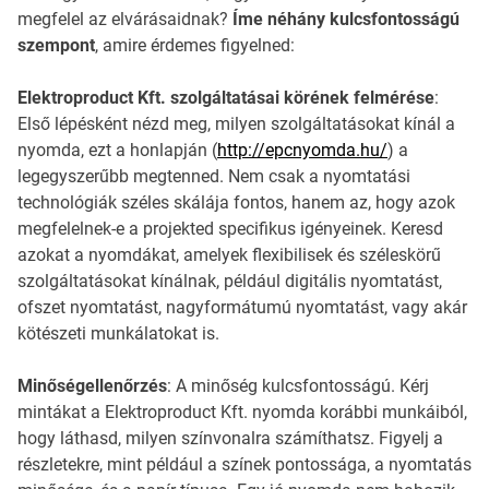
megfelel az elvárásaidnak?
Íme néhány kulcsfontosságú
szempont
, amire érdemes figyelned:
Elektroproduct Kft. szolgáltatásai körének felmérése
:
Első lépésként nézd meg, milyen szolgáltatásokat kínál a
nyomda, ezt a honlapján (
http://epcnyomda.hu/
) a
legegyszerűbb megtenned. Nem csak a nyomtatási
technológiák széles skálája fontos, hanem az, hogy azok
megfelelnek-e a projekted specifikus igényeinek. Keresd
azokat a nyomdákat, amelyek flexibilisek és széleskörű
szolgáltatásokat kínálnak, például digitális nyomtatást,
ofszet nyomtatást, nagyformátumú nyomtatást, vagy akár
kötészeti munkálatokat is.
Minőségellenőrzés
: A minőség kulcsfontosságú. Kérj
mintákat a Elektroproduct Kft. nyomda korábbi munkáiból,
hogy láthasd, milyen színvonalra számíthatsz. Figyelj a
részletekre, mint például a színek pontossága, a nyomtatás