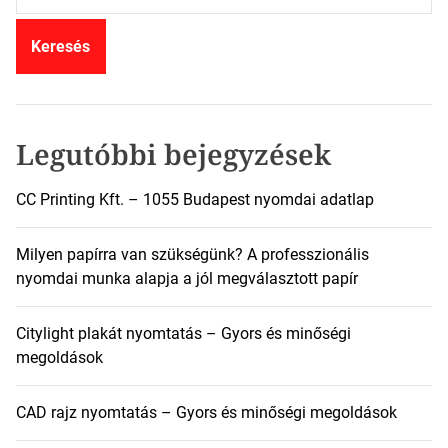
r
e
s
é
s
:
Legutóbbi bejegyzések
CC Printing Kft. – 1055 Budapest nyomdai adatlap
Milyen papírra van szükségünk? A professzionális
nyomdai munka alapja a jól megválasztott papír
Citylight plakát nyomtatás – Gyors és minőségi
megoldások
CAD rajz nyomtatás – Gyors és minőségi megoldások