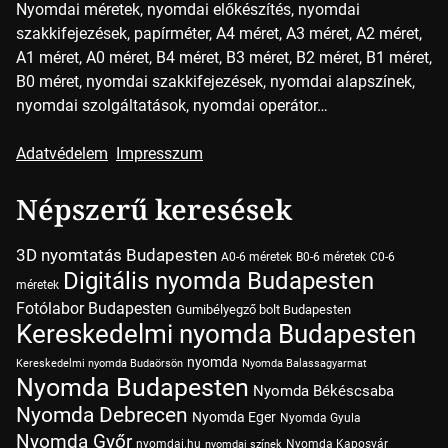
Nyomdai méretek, nyomdai előkészítés, nyomdai
szakkifejezések, papírméter, A4 méret, A3 méret, A2 méret,
A1 méret, A0 méret, B4 méret, B3 méret, B2 méret, B1 méret,
B0 méret, nyomdai szakkifejezések, nyomdai alapszínek,
nyomdai szolgáltatások, nyomdai operátor…
Adatvédelem
Impresszum
Népszerű keresések
3D nyomtatás Budapesten
A0-6 méretek
B0-6 méretek
C0-6
Digitális nyomda Budapesten
méretek
Fotólabor Budapesten
Gumibélyegző bolt Budapesten
Kereskedelmi nyomda Budapesten
nyomda
Kereskedelmi nyomda Budaörsön
Nyomda Balassagyarmat
Nyomda Budapesten
Nyomda Békéscsaba
Nyomda Debrecen
Nyomda Eger
Nyomda Gyula
Nyomda Győr
nyomdai.hu
Nyomda Kaposvár
nyomdai színek