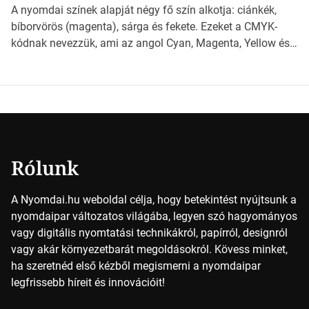
világába kalauzolunk el téged, hogy jobban megértsd,
A nyomdai színek alapját négy fő szín alkotja: ciánkék,
milyen szempontok alapján érdemes választanod a
bíborvörös (magenta), sárga és fekete. Ezeket a CMYK-
jövőben. Bevezetés a papírméretek világába A […]
kódnak nevezzük, ami az angol Cyan, Magenta, Yellow és
Key (fekete) szavak rövidítése. Ez a négy szín
keveredésével hozható létre szinte bármilyen más szín. De
vajon hogy is működik ez pontosan? *Hirdetés A nyomdai
színek részletei Amikor egy képet nyomtatnak, mindegyik
alapszínt külön-külön […]
Rólunk
A Nyomdai.hu weboldal célja, hogy betekintést nyújtsunk a
nyomdaipar változatos világába, legyen szó hagyományos
vagy digitális nyomtatási technikákról, papírról, designról
vagy akár környezetbarát megoldásokról. Kövess minket,
ha szeretnéd első kézből megismerni a nyomdaipar
legfrissebb híreit és innovációit!