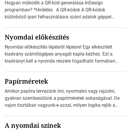
Hogyan működik a QR-kód generálása InDesign
programban? *Hirdetés A QR-kódok A QR-kódok
különböző ipari felhasználásra szánt adatok géppel
olvasható nyomtatott megfelelői. Ez mára általánossá vált
a fogyasztóknak szánt hirdetésekben. A felhasználó
Nyomdai előkészítés
okostelefonjára telepíthet egy QR-kód-leolvasó
alkalmazást, ami leolvasni és dekódolni képes az URL-
Nyomdai előkészítés lépésről lépésre! Egy elkészített
információt és átirányítja a telefon böngészőjét a cég
kiadvány számítógépes anyagát kapta kézhez. Ezt a
weblapjára. A QR-kód beolvasása után a felhasználó
kiadványt kell a nyomda részére fogadható formában
szöveges üzenetet […]
eljuttatnia Nyomdai kivitelezésre előkészítenie. Amit
kézhez kapott az egy InDesign file, sok kép file,
Papírméretek
Illustratorban készült vektorgrafika. *Hirdetés Minden
esetben konzultáljunk a nyomdával, mielőtt elkezdjük a
Amikor papírra tervezünk írni, nyomtatni vagy rajzolni,
nyomdai előkészítést!Nehogy az elkészült munka után
gyakran szembesülünk a papírméretek sokaságával. De
derüljön ki, hogy valamit másképp kellett volna csinálni! […]
vajon tisztában vagyunk-e azzal, milyen logika rejlik a
különböző méretű lapok mögött, és hogy miként
választhatjuk ki a legmegfelelőbbet projektjeinkhez?
A nyomdai színek
*Hirdetés Ebben a cikkben a papírméretek izgalmas