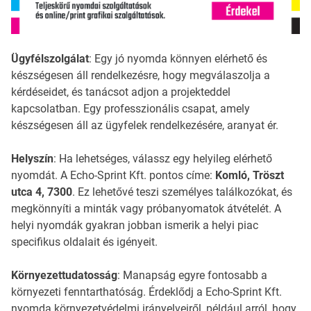
Ügyfélszolgálat
: Egy jó nyomda könnyen elérhető és
készségesen áll rendelkezésre, hogy megválaszolja a
kérdéseidet, és tanácsot adjon a projekteddel
kapcsolatban. Egy professzionális csapat, amely
készségesen áll az ügyfelek rendelkezésére, aranyat ér.
Helyszín
: Ha lehetséges, válassz egy helyileg elérhető
nyomdát. A Echo-Sprint Kft. pontos címe:
Komló, Tröszt
utca 4, 7300
. Ez lehetővé teszi személyes találkozókat, és
megkönnyíti a minták vagy próbanyomatok átvételét. A
helyi nyomdák gyakran jobban ismerik a helyi piac
specifikus oldalait és igényeit.
Környezettudatosság
: Manapság egyre fontosabb a
környezeti fenntarthatóság. Érdeklődj a Echo-Sprint Kft.
nyomda környezetvédelmi irányelveiről, például arról, hogy