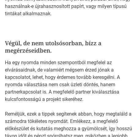
használnak-e újrahasznosított papírt, vagy milyen típusú
tintákat alkalmaznak.
Végül, de nem utolsósorban, bízz a
megérzéseidben.
Ha egy nyomda minden szempontból megfelel az
elvárásaidnak, de valamiért mégsem érzed jónak a
kapcsolatot, lehet, hogy érdemes tovább keresgélni. A
nyomda választása nem csak üzleti döntés, hanem
partnerkapcsolat is. A megfelelő partner kiválasztása
kulcsfontosságú a projekt sikeréhez.
Reméljük, ezek a tippek segítenek abban, hogy megtaláld a
számodra tökéletes nyomdát. Emlékezz, a megfelelő
előkészület és kutatás meghozza a gyümölcsét, így hosszú
távon időt és pénzt spórolhatsz meg, miközben a legjobb