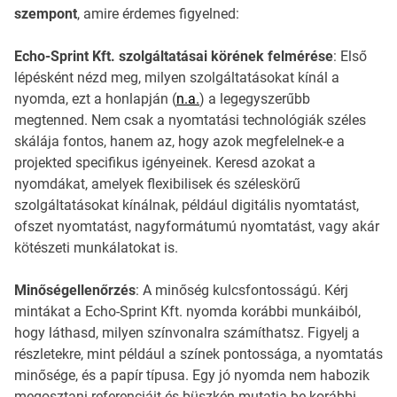
szempont
, amire érdemes figyelned:
Echo-Sprint Kft. szolgáltatásai körének felmérése
: Első
lépésként nézd meg, milyen szolgáltatásokat kínál a
nyomda, ezt a honlapján (
n.a.
) a legegyszerűbb
megtenned. Nem csak a nyomtatási technológiák széles
skálája fontos, hanem az, hogy azok megfelelnek-e a
projekted specifikus igényeinek. Keresd azokat a
nyomdákat, amelyek flexibilisek és széleskörű
szolgáltatásokat kínálnak, például digitális nyomtatást,
ofszet nyomtatást, nagyformátumú nyomtatást, vagy akár
kötészeti munkálatokat is.
Minőségellenőrzés
: A minőség kulcsfontosságú. Kérj
mintákat a Echo-Sprint Kft. nyomda korábbi munkáiból,
hogy láthasd, milyen színvonalra számíthatsz. Figyelj a
részletekre, mint például a színek pontossága, a nyomtatás
minősége, és a papír típusa. Egy jó nyomda nem habozik
megosztani referenciáit és büszkén mutatja be korábbi