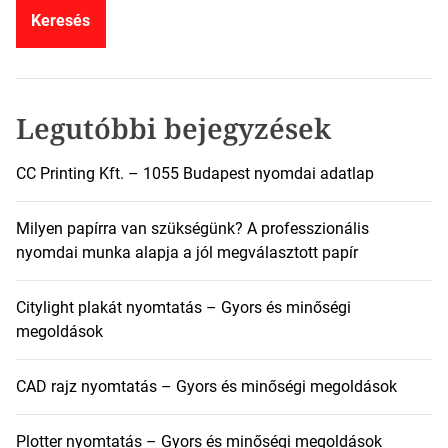
e
s
é
s
:
Legutóbbi bejegyzések
CC Printing Kft. – 1055 Budapest nyomdai adatlap
Milyen papírra van szükségünk? A professzionális
nyomdai munka alapja a jól megválasztott papír
Citylight plakát nyomtatás – Gyors és minőségi
megoldások
CAD rajz nyomtatás – Gyors és minőségi megoldások
Plotter nyomtatás – Gyors és minőségi megoldások