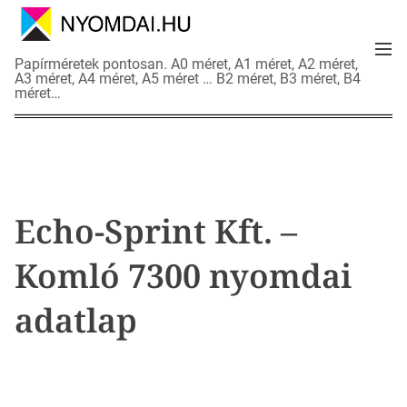
S
k
M
i
N
Papírméretek pontosan. A0 méret, A1 méret, A2 méret,
e
p
A3 méret, A4 méret, A5 méret … B2 méret, B3 méret, B4
y
n
méret…
t
o
u
o
m
c
d
o
a
n
i
t
a
Echo-Sprint Kft. –
e
d
n
a
Komló 7300 nyomdai
t
t
l
adatlap
a
p
o
k