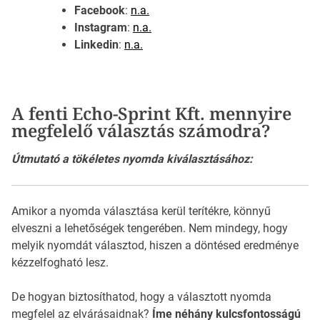
Facebook
:
n.a.
Instagram
:
n.a.
Linkedin
:
n.a.
A fenti Echo-Sprint Kft. mennyire
megfelelő választás számodra?
Útmutató a tökéletes nyomda kiválasztásához:
Amikor a nyomda választása kerül terítékre, könnyű
elveszni a lehetőségek tengerében. Nem mindegy, hogy
melyik nyomdát választod, hiszen a döntésed eredménye
kézzelfogható lesz.
De hogyan biztosíthatod, hogy a választott nyomda
megfelel az elvárásaidnak?
Íme néhány kulcsfontosságú