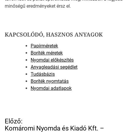
minőségű eredményeket érsz el.
KAPCSOLÓDÓ, HASZNOS ANYAGOK
Papírméretek
Boríték méretek
Nyomdai előkészítés
Anyagleadási segédlet
Tudásbázis
Boríték nyomtatás
Nyomdai adatlapok
B
Előző:
e
Komáromi Nyomda és Kiadó Kft. –