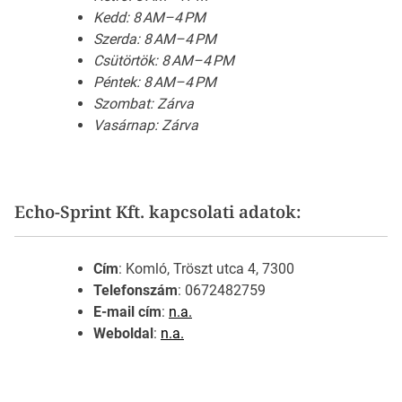
Kedd: 8 AM–4 PM
Szerda: 8 AM–4 PM
Csütörtök: 8 AM–4 PM
Péntek: 8 AM–4 PM
Szombat: Zárva
Vasárnap: Zárva
Echo-Sprint Kft. kapcsolati adatok:
Cím
: Komló, Tröszt utca 4, 7300
Telefonszám
: 0672482759
E-mail cím
:
n.a.
Weboldal
:
n.a.