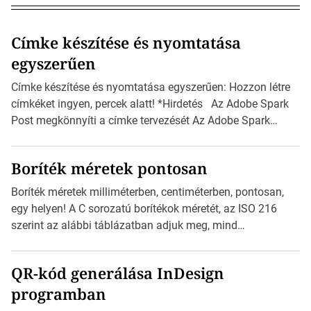
Címke készítése és nyomtatása
egyszerűen
Címke készítése és nyomtatása egyszerűen: Hozzon létre
címkéket ingyen, percek alatt! *Hirdetés Az Adobe Spark
Post megkönnyíti a címke tervezését Az Adobe Spark
Inspirációs galériája rengeteg professzionálisan
megtervezett sablont tartalmaz, amelyek segítségével
Boríték méretek pontosan
igazán foroghatnak a kreatív fogaskerekek, miközben
zajlik a saját címke készítése. Hogyan készítsünk címkét?
Boríték méretek milliméterben, centiméterben, pontosan,
Válasszon méretet és alakot: Válassza ki a kívánt címke
egy helyen! A C sorozatú borítékok méretét, az ISO 216
méretét. Akár néhány […]
szerint az alábbi táblázatban adjuk meg, mind
milliméterben, mind centiméterben. *Hirdetés C sorozatú
boríték méretek Az alábbi ábra az egyes borítékok méretét
QR-kód generálása InDesign
mutatja az A4-es papírlaphoz viszonyítva. Az amerikai és
programban
észak-amerikai boríték méretére az ISO 216 nem
vonatkozik. Boríték méretének táblázata C0-tól […]