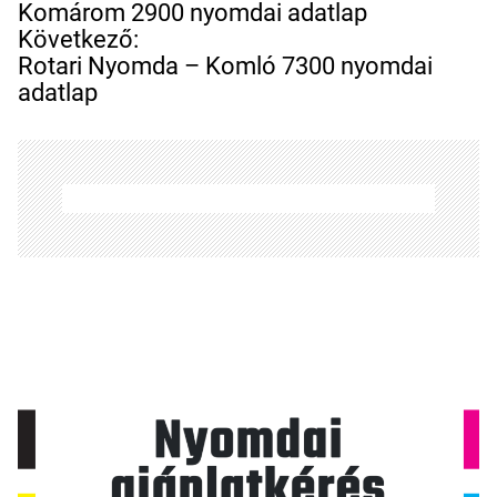
j
Komárom 2900 nyomdai adatlap
e
Következő:
g
Rotari Nyomda – Komló 7300 nyomdai
y
adatlap
z
é
s
n
a
v
i
g
á
c
i
ó