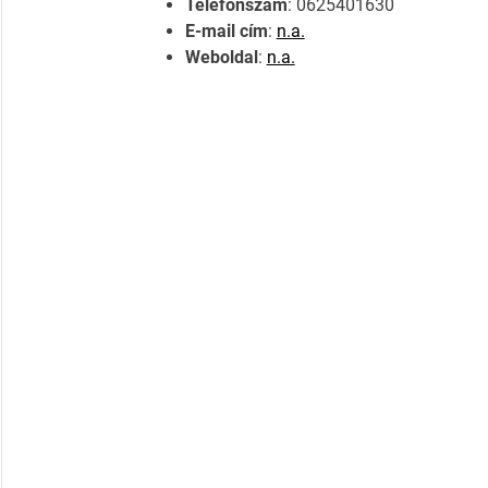
Telefonszám
: 0625401630
E-mail cím
:
n.a.
Weboldal
:
n.a.