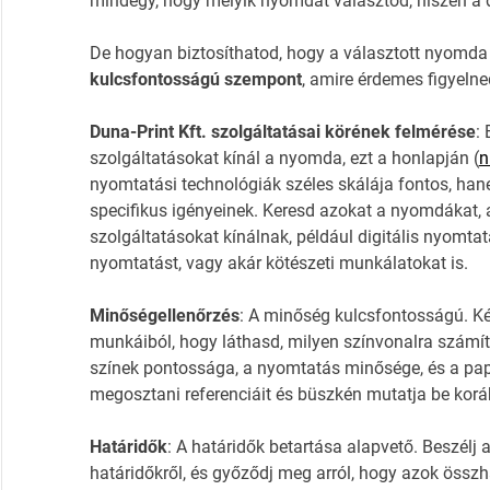
mindegy, hogy melyik nyomdát választod, hiszen a 
De hogyan biztosíthatod, hogy a választott nyomda
kulcsfontosságú szempont
, amire érdemes figyelne
Duna-Print Kft. szolgáltatásai körének felmérése
:
szolgáltatásokat kínál a nyomda, ezt a honlapján (
n
nyomtatási technológiák széles skálája fontos, han
specifikus igényeinek. Keresd azokat a nyomdákat, a
szolgáltatásokat kínálnak, például digitális nyomt
nyomtatást, vagy akár kötészeti munkálatokat is.
Minőségellenőrzés
: A minőség kulcsfontosságú. Ké
munkáiból, hogy láthasd, milyen színvonalra számítha
színek pontossága, a nyomtatás minősége, és a pap
megosztani referenciáit és büszkén mutatja be korább
Határidők
: A határidők betartása alapvető. Beszélj
határidőkről, és győződj meg arról, hogy azok össz