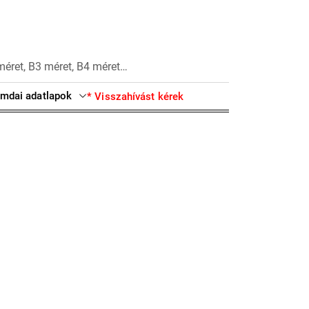
méret, B3 méret, B4 méret…
mdai adatlapok
* Visszahívást kérek