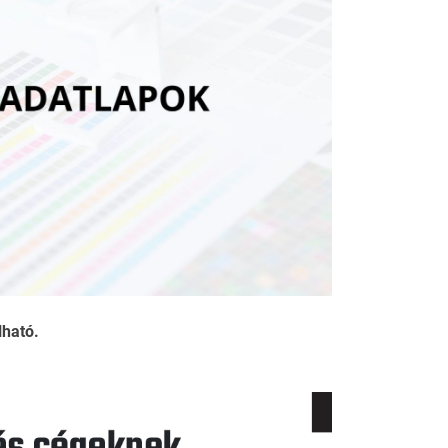
lható.