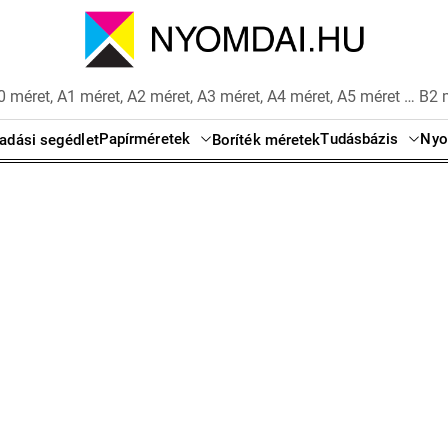
 méret, A1 méret, A2 méret, A3 méret, A4 méret, A5 méret … B2 
Papírméretek
Tudásbázis
Nyo
adási segédlet
Boríték méretek