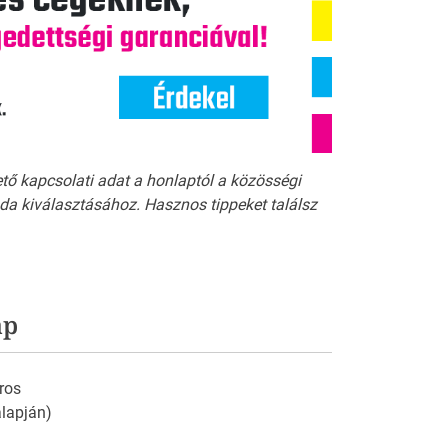
ető kapcsolati adat a honlaptól a közösségi
a kiválasztásához. Hasznos tippeket találsz
ap
ros
 alapján)