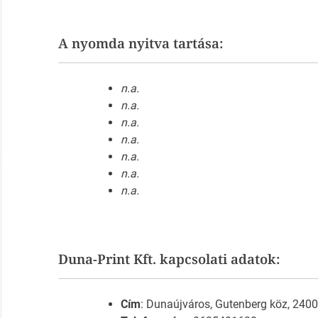
A nyomda nyitva tartása:
n.a.
n.a.
n.a.
n.a.
n.a.
n.a.
n.a.
Duna-Print Kft. kapcsolati adatok:
Cím
: Dunaújváros, Gutenberg köz, 2400