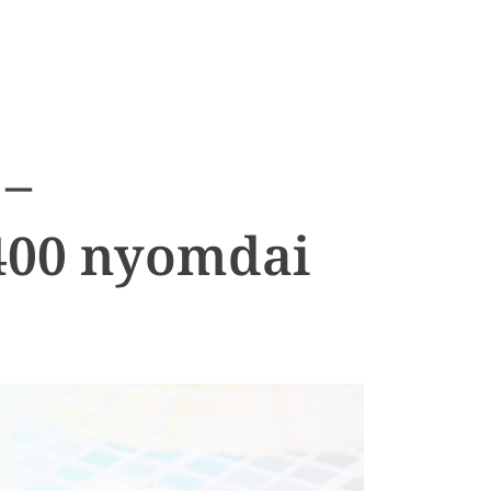
 –
400 nyomdai