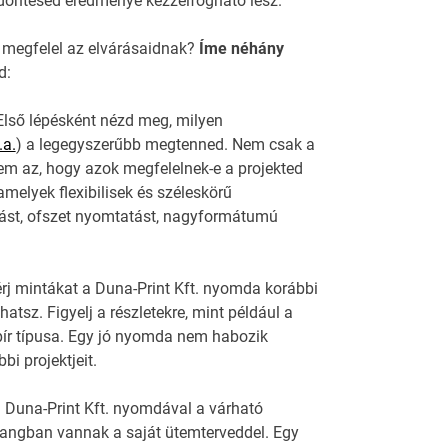
döntésed eredménye kézzelfogható lesz.
 megfelel az elvárásaidnak?
Íme néhány
d:
 Első lépésként nézd meg, milyen
.a.
) a legegyszerűbb megtenned. Nem csak a
em az, hogy azok megfelelnek-e a projekted
melyek flexibilisek és széleskörű
atást, ofszet nyomtatást, nagyformátumú
rj mintákat a Duna-Print Kft. nyomda korábbi
tsz. Figyelj a részletekre, mint például a
ír típusa. Egy jó nyomda nem habozik
i projektjeit.
 a Duna-Print Kft. nyomdával a várható
hangban vannak a saját ütemterveddel. Egy