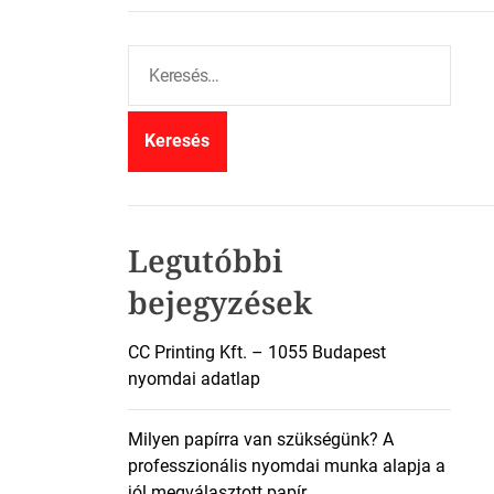
K
e
r
e
s
é
s
:
Legutóbbi
bejegyzések
CC Printing Kft. – 1055 Budapest
nyomdai adatlap
Milyen papírra van szükségünk? A
professzionális nyomdai munka alapja a
jól megválasztott papír