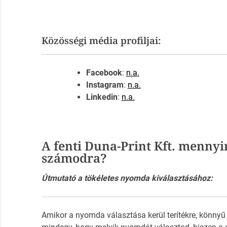
Közösségi média profiljai:
Facebook
:
n.a.
Instagram
:
n.a.
Linkedin
:
n.a.
A fenti Duna-Print Kft. mennyi
számodra?
Útmutató a tökéletes nyomda kiválasztásához:
Amikor a nyomda választása kerül terítékre, könnyű