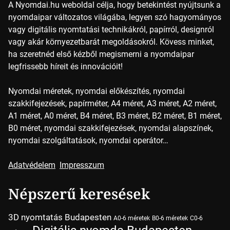
A Nyomdai.hu weboldal célja, hogy betekintést nyújtsunk a
nyomdaipar változatos világába, legyen szó hagyományos
vagy digitális nyomtatási technikákról, papírról, designról
vagy akár környezetbarát megoldásokról. Kövess minket,
ha szeretnéd első kézből megismerni a nyomdaipar
legfrissebb híreit és innovációit!
Nyomdai méretek, nyomdai előkészítés, nyomdai
szakkifejezések, papírméter, A4 méret, A3 méret, A2 méret,
A1 méret, A0 méret, B4 méret, B3 méret, B2 méret, B1 méret,
B0 méret, nyomdai szakkifejezések, nyomdai alapszínek,
nyomdai szolgáltatások, nyomdai operátor…
Adatvédelem
Impresszum
Népszerű keresések
3D nyomtatás Budapesten
A0-6 méretek
B0-6 méretek
C0-6