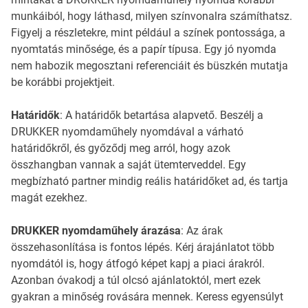
munkáiból, hogy láthasd, milyen színvonalra számíthatsz.
Figyelj a részletekre, mint például a színek pontossága, a
nyomtatás minősége, és a papír típusa. Egy jó nyomda
nem habozik megosztani referenciáit és büszkén mutatja
be korábbi projektjeit.
Határidők
: A határidők betartása alapvető. Beszélj a
DRUKKER nyomdaműhely nyomdával a várható
határidőkről, és győződj meg arról, hogy azok
összhangban vannak a saját ütemterveddel. Egy
megbízható partner mindig reális határidőket ad, és tartja
magát ezekhez.
DRUKKER nyomdaműhely árazása
: Az árak
összehasonlítása is fontos lépés. Kérj árajánlatot több
nyomdától is, hogy átfogó képet kapj a piaci árakról.
Azonban óvakodj a túl olcsó ajánlatoktól, mert ezek
gyakran a minőség rovására mennek. Keress egyensúlyt