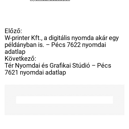
B
Előző:
e
W-printer Kft., a digitális nyomda akár egy
j
példányban is. – Pécs 7622 nyomdai
e
adatlap
g
Következő:
y
Tér Nyomdai és Grafikai Stúdió – Pécs
z
7621 nyomdai adatlap
é
s
n
a
v
i
g
á