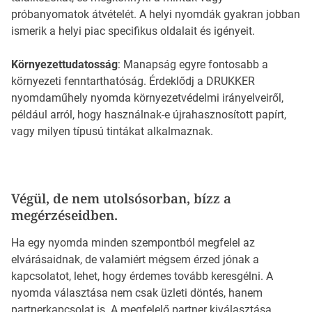
próbanyomatok átvételét. A helyi nyomdák gyakran jobban
ismerik a helyi piac specifikus oldalait és igényeit.
Környezettudatosság
: Manapság egyre fontosabb a
környezeti fenntarthatóság. Érdeklődj a DRUKKER
nyomdaműhely nyomda környezetvédelmi irányelveiről,
például arról, hogy használnak-e újrahasznosított papírt,
vagy milyen típusú tintákat alkalmaznak.
Végül, de nem utolsósorban, bízz a
megérzéseidben.
Ha egy nyomda minden szempontból megfelel az
elvárásaidnak, de valamiért mégsem érzed jónak a
kapcsolatot, lehet, hogy érdemes tovább keresgélni. A
nyomda választása nem csak üzleti döntés, hanem
partnerkapcsolat is. A megfelelő partner kiválasztása