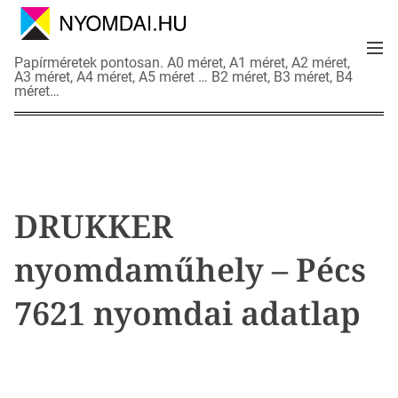
S
k
M
i
N
Papírméretek pontosan. A0 méret, A1 méret, A2 méret,
e
p
A3 méret, A4 méret, A5 méret … B2 méret, B3 méret, B4
y
n
méret…
t
o
u
o
m
c
d
o
a
n
i
t
a
DRUKKER
e
d
n
a
nyomdaműhely – Pécs
t
t
l
7621 nyomdai adatlap
a
p
o
k