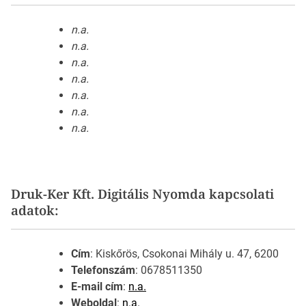
n.a.
n.a.
n.a.
n.a.
n.a.
n.a.
n.a.
Druk-Ker Kft. Digitális Nyomda kapcsolati
adatok:
Cím
: Kiskőrös, Csokonai Mihály u. 47, 6200
Telefonszám
: 0678511350
E-mail cím
:
n.a.
Weboldal
:
n.a.