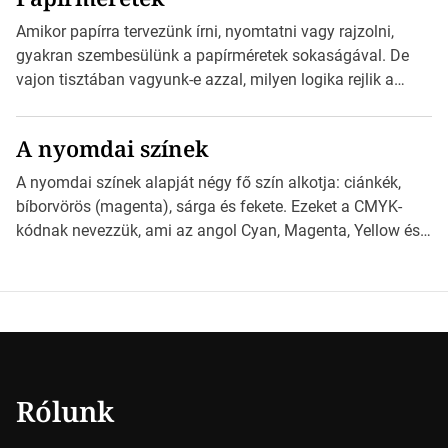
Illustratorban készült vektorgrafika. *Hirdetés Minden
esetben konzultáljunk a nyomdával, mielőtt elkezdjük a
Amikor papírra tervezünk írni, nyomtatni vagy rajzolni,
nyomdai előkészítést!Nehogy az elkészült munka után
gyakran szembesülünk a papírméretek sokaságával. De
derüljön ki, hogy valamit másképp kellett volna csinálni! […]
vajon tisztában vagyunk-e azzal, milyen logika rejlik a
különböző méretű lapok mögött, és hogy miként
választhatjuk ki a legmegfelelőbbet projektjeinkhez?
A nyomdai színek
*Hirdetés Ebben a cikkben a papírméretek izgalmas
világába kalauzolunk el téged, hogy jobban megértsd,
A nyomdai színek alapját négy fő szín alkotja: ciánkék,
milyen szempontok alapján érdemes választanod a
bíborvörös (magenta), sárga és fekete. Ezeket a CMYK-
jövőben. Bevezetés a papírméretek világába A […]
kódnak nevezzük, ami az angol Cyan, Magenta, Yellow és
Key (fekete) szavak rövidítése. Ez a négy szín
keveredésével hozható létre szinte bármilyen más szín. De
vajon hogy is működik ez pontosan? *Hirdetés A nyomdai
színek részletei Amikor egy képet nyomtatnak, mindegyik
alapszínt külön-külön […]
Rólunk