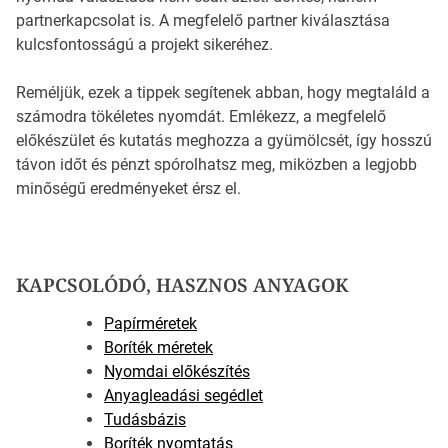
partnerkapcsolat is. A megfelelő partner kiválasztása
kulcsfontosságú a projekt sikeréhez.
Reméljük, ezek a tippek segítenek abban, hogy megtaláld a
számodra tökéletes nyomdát. Emlékezz, a megfelelő
előkészület és kutatás meghozza a gyümölcsét, így hosszú
távon időt és pénzt spórolhatsz meg, miközben a legjobb
minőségű eredményeket érsz el.
KAPCSOLÓDÓ, HASZNOS ANYAGOK
Papírméretek
Boríték méretek
Nyomdai előkészítés
Anyagleadási segédlet
Tudásbázis
Boríték nyomtatás