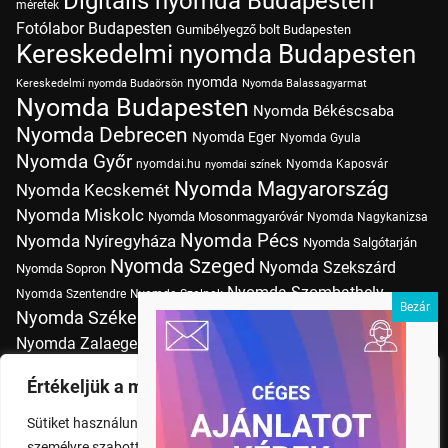
Digitális nyomda Budapesten
méretek
Fotólabor Budapesten
Gumibélyegző bolt Budapesten
Kereskedelmi nyomda Budapesten
nyomda
Kereskedelmi nyomda Budaörsön
Nyomda Balassagyarmat
Nyomda Budapesten
Nyomda Békéscsaba
Nyomda Debrecen
Nyomda Eger
Nyomda Gyula
Nyomda Győr
nyomdai.hu
Nyomda Kaposvár
nyomdai színek
Nyomda Magyarország
Nyomda Kecskemét
Nyomda Miskolc
Nyomda Mosonmagyaróvár
Nyomda Nagykanizsa
Nyomda Pécs
Nyomda Nyíregyháza
Nyomda Salgótarján
Nyomda Szeged
Nyomda Szekszárd
Nyomda Sopron
Nyomda Szombathely
Nyomda Szentendre
Nyomda Szolnok
Nyomda Székesfehérvár
Nyomda Tatabánya
Nyomda Vác
Nyomda Zalaegerszeg
nyomtatás
Nyomda Érd
Nyomtatás Budapesten
Papírméretek
Értékeljük a magánéletét
Szitanyomda Budapesten
Pólónyomtatás Budapesten
Sütiket használunk a böngészési élmény fokozására,
Tudásbázis
személyre szabott hirdetések vagy tartalmak megjelenítésére,