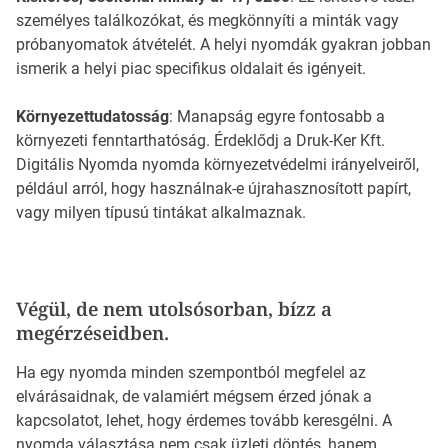
személyes találkozókat, és megkönnyíti a minták vagy
próbanyomatok átvételét. A helyi nyomdák gyakran jobban
ismerik a helyi piac specifikus oldalait és igényeit.
Környezettudatosság
: Manapság egyre fontosabb a
környezeti fenntarthatóság. Érdeklődj a Druk-Ker Kft.
Digitális Nyomda nyomda környezetvédelmi irányelveiről,
például arról, hogy használnak-e újrahasznosított papírt,
vagy milyen típusú tintákat alkalmaznak.
Végül, de nem utolsósorban, bízz a
megérzéseidben.
Ha egy nyomda minden szempontból megfelel az
elvárásaidnak, de valamiért mégsem érzed jónak a
kapcsolatot, lehet, hogy érdemes tovább keresgélni. A
nyomda választása nem csak üzleti döntés, hanem