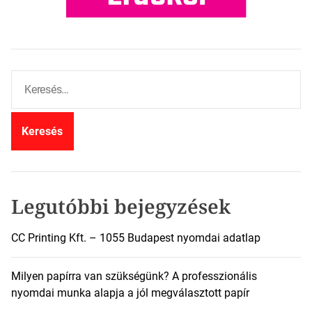
K
e
r
e
s
é
s
:
Legutóbbi bejegyzések
CC Printing Kft. – 1055 Budapest nyomdai adatlap
Milyen papírra van szükségünk? A professzionális
nyomdai munka alapja a jól megválasztott papír