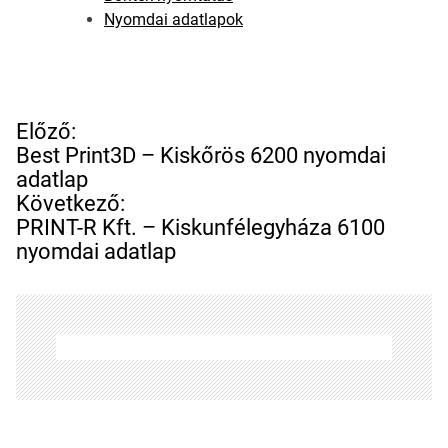
Nyomdai adatlapok
B
Előző:
e
Best Print3D – Kiskőrös 6200 nyomdai
j
adatlap
e
Következő:
g
PRINT-R Kft. – Kiskunfélegyháza 6100
y
nyomdai adatlap
z
é
s
n
a
v
i
g