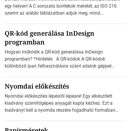
Válasszon méretet és alakot: Válassza ki a kívánt címke
egy helyen! A C sorozatú borítékok méretét, az ISO 216
méretét. Akár néhány […]
szerint az alábbi táblázatban adjuk meg, mind
milliméterben, mind centiméterben. *Hirdetés C sorozatú
boríték méretek Az alábbi ábra az egyes borítékok méretét
QR-kód generálása InDesign
mutatja az A4-es papírlaphoz viszonyítva. Az amerikai és
programban
észak-amerikai boríték méretére az ISO 216 nem
vonatkozik. Boríték méretének táblázata C0-tól […]
Hogyan működik a QR-kód generálása InDesign
programban? *Hirdetés A QR-kódok A QR-kódok
különböző ipari felhasználásra szánt adatok géppel
olvasható nyomtatott megfelelői. Ez mára általánossá vált
a fogyasztóknak szánt hirdetésekben. A felhasználó
Nyomdai előkészítés
okostelefonjára telepíthet egy QR-kód-leolvasó
alkalmazást, ami leolvasni és dekódolni képes az URL-
Nyomdai előkészítés lépésről lépésre! Egy elkészített
információt és átirányítja a telefon böngészőjét a cég
kiadvány számítógépes anyagát kapta kézhez. Ezt a
weblapjára. A QR-kód beolvasása után a felhasználó
kiadványt kell a nyomda részére fogadható formában
szöveges üzenetet […]
eljuttatnia Nyomdai kivitelezésre előkészítenie. Amit
kézhez kapott az egy InDesign file, sok kép file,
Papírméretek