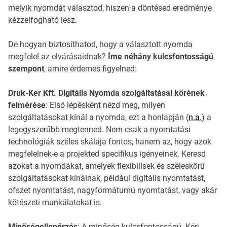
melyik nyomdát választod, hiszen a döntésed eredménye
kézzelfogható lesz.
De hogyan biztosíthatod, hogy a választott nyomda
megfelel az elvárásaidnak?
Íme néhány kulcsfontosságú
szempont
, amire érdemes figyelned:
Druk-Ker Kft. Digitális Nyomda szolgáltatásai körének
felmérése
: Első lépésként nézd meg, milyen
szolgáltatásokat kínál a nyomda, ezt a honlapján (
n.a.
) a
legegyszerűbb megtenned. Nem csak a nyomtatási
technológiák széles skálája fontos, hanem az, hogy azok
megfelelnek-e a projekted specifikus igényeinek. Keresd
azokat a nyomdákat, amelyek flexibilisek és széleskörű
szolgáltatásokat kínálnak, például digitális nyomtatást,
ofszet nyomtatást, nagyformátumú nyomtatást, vagy akár
kötészeti munkálatokat is.
Minőségellenőrzés
: A minőség kulcsfontosságú. Kérj