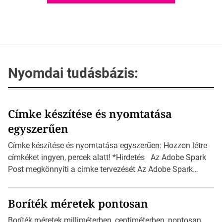
Nyomdai tudásbázis:
Címke készítése és nyomtatása
egyszerűen
Címke készítése és nyomtatása egyszerűen: Hozzon létre
címkéket ingyen, percek alatt! *Hirdetés Az Adobe Spark
Post megkönnyíti a címke tervezését Az Adobe Spark
Inspirációs galériája rengeteg professzionálisan
megtervezett sablont tartalmaz, amelyek segítségével
Boríték méretek pontosan
igazán foroghatnak a kreatív fogaskerekek, miközben
zajlik a saját címke készítése. Hogyan készítsünk címkét?
Boríték méretek milliméterben, centiméterben, pontosan,