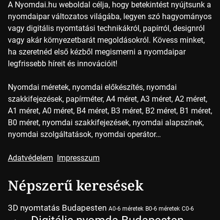
A Nyomdai.hu weboldal célja, hogy betekintést nyújtsunk a
nyomdaipar változatos világába, legyen szó hagyományos
vagy digitális nyomtatási technikákról, papírról, designról
vagy akár környezetbarát megoldásokról. Kövess minket,
ha szeretnéd első kézből megismerni a nyomdaipar
legfrissebb híreit és innovációit!
Nyomdai méretek, nyomdai előkészítés, nyomdai
szakkifejezések, papírméter, A4 méret, A3 méret, A2 méret,
A1 méret, A0 méret, B4 méret, B3 méret, B2 méret, B1 méret,
B0 méret, nyomdai szakkifejezések, nyomdai alapszínek,
nyomdai szolgáltatások, nyomdai operátor…
Adatvédelem
Impresszum
Népszerű keresések
3D nyomtatás Budapesten
A0-6 méretek
B0-6 méretek
C0-6