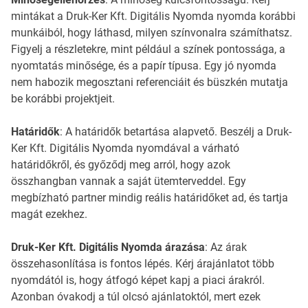
mintákat a Druk-Ker Kft. Digitális Nyomda nyomda korábbi
munkáiból, hogy láthasd, milyen színvonalra számíthatsz.
Figyelj a részletekre, mint például a színek pontossága, a
nyomtatás minősége, és a papír típusa. Egy jó nyomda
nem habozik megosztani referenciáit és büszkén mutatja
be korábbi projektjeit.
Határidők
: A határidők betartása alapvető. Beszélj a Druk-
Ker Kft. Digitális Nyomda nyomdával a várható
határidőkről, és győződj meg arról, hogy azok
összhangban vannak a saját ütemterveddel. Egy
megbízható partner mindig reális határidőket ad, és tartja
magát ezekhez.
Druk-Ker Kft. Digitális Nyomda árazása
: Az árak
összehasonlítása is fontos lépés. Kérj árajánlatot több
nyomdától is, hogy átfogó képet kapj a piaci árakról.
Azonban óvakodj a túl olcsó ajánlatoktól, mert ezek