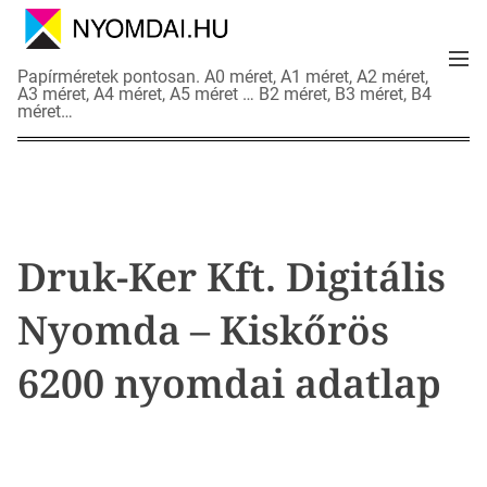
S
k
M
i
N
Papírméretek pontosan. A0 méret, A1 méret, A2 méret,
e
p
A3 méret, A4 méret, A5 méret … B2 méret, B3 méret, B4
y
n
méret…
t
o
u
o
m
c
d
o
a
n
i
t
a
Druk-Ker Kft. Digitális
e
d
n
a
Nyomda – Kiskőrös
t
t
l
6200 nyomdai adatlap
a
p
o
k