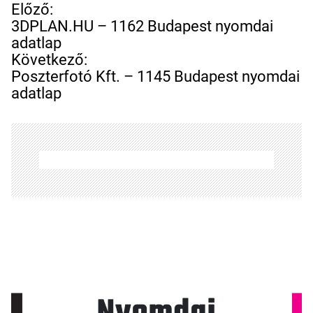
B
Előző:
e
3DPLAN.HU – 1162 Budapest nyomdai
j
adatlap
e
Következő:
g
Poszterfotó Kft. – 1145 Budapest nyomdai
y
adatlap
z
é
s
n
a
v
i
g
á
c
i
ó