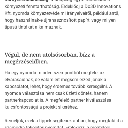
környezeti fenntarthatóság. Érdeklődj a Do3D Innovations
Kft. nyomda környezetvédelmi irányelveiről, például arról,
hogy használnak-e újrahasznosított papírt, vagy milyen
típusú tintákat alkalmaznak.
Végül, de nem utolsósorban, bízz a
megérzéseidben.
Ha egy nyomda minden szempontból megfelel az
elvárásaidnak, de valamiért mégsem érzed jónak a
kapcsolatot, lehet, hogy érdemes tovább keresgélni. A
nyomda választása nem csak üzleti döntés, hanem
partnerkapcsolat is. A megfelelő partner kiválasztása
kulcsfontosságú a projekt sikeréhez.
Reméljük, ezek a tippek segítenek abban, hogy megtaláld a
számodra tökéletes nyomdát. Emlékezz, a megfelelő