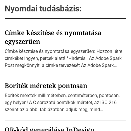
Nyomdai tudásbázis:
Címke készítése és nyomtatása
egyszerűen
Címke készítése és nyomtatása egyszerűen: Hozzon létre
címkéket ingyen, percek alatt! *Hirdetés Az Adobe Spark
Post megkönnyíti a címke tervezését Az Adobe Spark
Inspirációs galériája rengeteg professzionálisan
megtervezett sablont tartalmaz, amelyek segítségével
Boríték méretek pontosan
igazán foroghatnak a kreatív fogaskerekek, miközben
zajlik a saját címke készítése. Hogyan készítsünk címkét?
Boríték méretek milliméterben, centiméterben, pontosan,
Válasszon méretet és alakot: Válassza ki a kívánt címke
egy helyen! A C sorozatú borítékok méretét, az ISO 216
méretét. Akár néhány […]
szerint az alábbi táblázatban adjuk meg, mind
milliméterben, mind centiméterben. *Hirdetés C sorozatú
boríték méretek Az alábbi ábra az egyes borítékok méretét
QR-kód generálása InDesign
mutatja az A4-es papírlaphoz viszonyítva. Az amerikai és