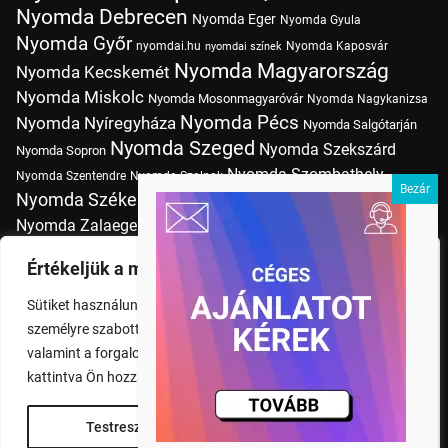
Nyomda Debrecen
Nyomda Eger
Nyomda Gyula
Nyomda Győr
nyomdai.hu
Nyomda Kaposvár
nyomdai színek
Nyomda Magyarország
Nyomda Kecskemét
Nyomda Miskolc
Nyomda Mosonmagyaróvár
Nyomda Nagykanizsa
Nyomda Pécs
Nyomda Nyíregyháza
Nyomda Salgótarján
Nyomda Szeged
Nyomda Szekszárd
Nyomda Sopron
Nyomda Szombathely
Nyomda Szentendre
Nyomda Szolnok
Nyomda Székesfehérvár
Nyomda Tatabánya
Nyomda Vác
Nyomda Zalaegerszeg
nyomtatás
Nyomda Érd
Nyomtatás Budapesten
Papírméretek
Értékeljük a magánéletét
Szitanyomda Budapesten
Pólónyomtatás Budapesten
Sütiket használunk a böngészési élmény fokozására,
Tudásbázis
személyre szabott hirdetések vagy tartalmak megjelenítésére,
valamint a forgalom elemzésére. A "Mindent elfogad" gombra
kattintva Ön hozzájárul a cookie-k használatához.
Testreszabás
Rendben