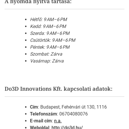
A nyomda nyitva tartása:
Hétfő: 9 AM–6 PM
Kedd: 9 AM–6 PM
Szerda: 9 AM–6 PM
Csütörtök: 9 AM–6 PM
Péntek: 9 AM–6 PM
Szombat: Zárva
Vasárnap: Zárva
Do3D Innovations Kft. kapcsolati adatok:
Cím
: Budapest, Fehérvári út 130, 1116
Telefonszám
: 06704080076
E-mail cím
:
n.a.
Weboldal
:
http://do3d.hu/