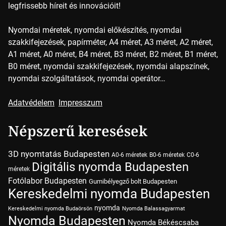
legfrissebb híreit és innovációit!
Nyomdai méretek, nyomdai előkészítés, nyomdai
szakkifejezések, papírméter, A4 méret, A3 méret, A2 méret,
A1 méret, A0 méret, B4 méret, B3 méret, B2 méret, B1 méret,
B0 méret, nyomdai szakkifejezések, nyomdai alapszínek,
nyomdai szolgáltatások, nyomdai operátor…
Adatvédelem
Impresszum
Népszerű keresések
3D nyomtatás Budapesten
A0-6 méretek
B0-6 méretek
C0-6
Digitális nyomda Budapesten
méretek
Fotólabor Budapesten
Gumibélyegző bolt Budapesten
Kereskedelmi nyomda Budapesten
nyomda
Kereskedelmi nyomda Budaörsön
Nyomda Balassagyarmat
Nyomda Budapesten
Nyomda Békéscsaba