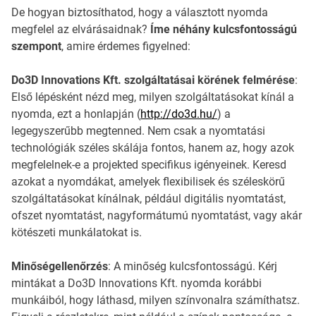
De hogyan biztosíthatod, hogy a választott nyomda
megfelel az elvárásaidnak?
Íme néhány kulcsfontosságú
szempont
, amire érdemes figyelned:
Do3D Innovations Kft. szolgáltatásai körének felmérése
:
Első lépésként nézd meg, milyen szolgáltatásokat kínál a
nyomda, ezt a honlapján (
http://do3d.hu/
) a
legegyszerűbb megtenned. Nem csak a nyomtatási
technológiák széles skálája fontos, hanem az, hogy azok
megfelelnek-e a projekted specifikus igényeinek. Keresd
azokat a nyomdákat, amelyek flexibilisek és széleskörű
szolgáltatásokat kínálnak, például digitális nyomtatást,
ofszet nyomtatást, nagyformátumú nyomtatást, vagy akár
kötészeti munkálatokat is.
Minőségellenőrzés
: A minőség kulcsfontosságú. Kérj
mintákat a Do3D Innovations Kft. nyomda korábbi
munkáiból, hogy láthasd, milyen színvonalra számíthatsz.