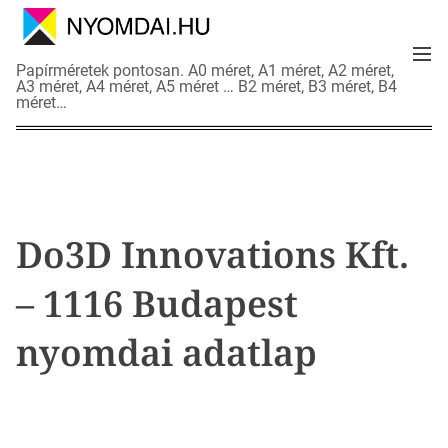
S
k
M
i
N
Papírméretek pontosan. A0 méret, A1 méret, A2 méret,
e
p
A3 méret, A4 méret, A5 méret … B2 méret, B3 méret, B4
y
n
méret…
t
o
u
o
m
c
d
o
a
n
i
t
a
Do3D Innovations Kft.
e
d
n
a
– 1116 Budapest
t
t
l
nyomdai adatlap
a
p
o
k