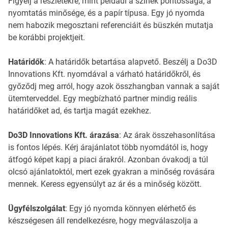
Figyelj a részletekre, mint például a színek pontossága, a
nyomtatás minősége, és a papír típusa. Egy jó nyomda
nem habozik megosztani referenciáit és büszkén mutatja
be korábbi projektjeit.
Határidők
: A határidők betartása alapvető. Beszélj a Do3D
Innovations Kft. nyomdával a várható határidőkről, és
győződj meg arról, hogy azok összhangban vannak a saját
ütemterveddel. Egy megbízható partner mindig reális
határidőket ad, és tartja magát ezekhez.
Do3D Innovations Kft. árazása
: Az árak összehasonlítása
is fontos lépés. Kérj árajánlatot több nyomdától is, hogy
átfogó képet kapj a piaci árakról. Azonban óvakodj a túl
olcsó ajánlatoktól, mert ezek gyakran a minőség rovására
mennek. Keress egyensúlyt az ár és a minőség között.
Ügyfélszolgálat
: Egy jó nyomda könnyen elérhető és
készségesen áll rendelkezésre, hogy megválaszolja a