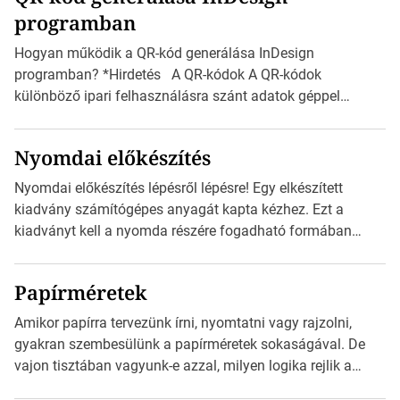
programban
észak-amerikai boríték méretére az ISO 216 nem
vonatkozik. Boríték méretének táblázata C0-tól […]
Hogyan működik a QR-kód generálása InDesign
programban? *Hirdetés A QR-kódok A QR-kódok
különböző ipari felhasználásra szánt adatok géppel
olvasható nyomtatott megfelelői. Ez mára általánossá vált
a fogyasztóknak szánt hirdetésekben. A felhasználó
Nyomdai előkészítés
okostelefonjára telepíthet egy QR-kód-leolvasó
alkalmazást, ami leolvasni és dekódolni képes az URL-
Nyomdai előkészítés lépésről lépésre! Egy elkészített
információt és átirányítja a telefon böngészőjét a cég
kiadvány számítógépes anyagát kapta kézhez. Ezt a
weblapjára. A QR-kód beolvasása után a felhasználó
kiadványt kell a nyomda részére fogadható formában
szöveges üzenetet […]
eljuttatnia Nyomdai kivitelezésre előkészítenie. Amit
kézhez kapott az egy InDesign file, sok kép file,
Papírméretek
Illustratorban készült vektorgrafika. *Hirdetés Minden
esetben konzultáljunk a nyomdával, mielőtt elkezdjük a
Amikor papírra tervezünk írni, nyomtatni vagy rajzolni,
nyomdai előkészítést!Nehogy az elkészült munka után
gyakran szembesülünk a papírméretek sokaságával. De
derüljön ki, hogy valamit másképp kellett volna csinálni! […]
vajon tisztában vagyunk-e azzal, milyen logika rejlik a
különböző méretű lapok mögött, és hogy miként