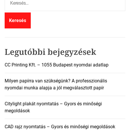
e
r
e
s
é
s
:
Legutóbbi bejegyzések
CC Printing Kft. – 1055 Budapest nyomdai adatlap
Milyen papírra van szükségünk? A professzionális
nyomdai munka alapja a jól megválasztott papír
Citylight plakát nyomtatás – Gyors és minőségi
megoldások
CAD rajz nyomtatás – Gyors és minőségi megoldások