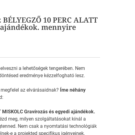
köz BÉLYEGZŐ 10 PERC ALATT
 ajándékok. mennyire
 elveszni a lehetőségek tengerében. Nem
döntésed eredménye kézzelfogható lesz.
 megfelel az elvárásaidnak?
Íme néhány
d:
T MISKOLC Gravírozás és egyedi ajándékok.
nézd meg, milyen szolgáltatásokat kínál a
gtenned. Nem csak a nyomtatási technológiák
nek-e a projekted specifikus igényeinek.