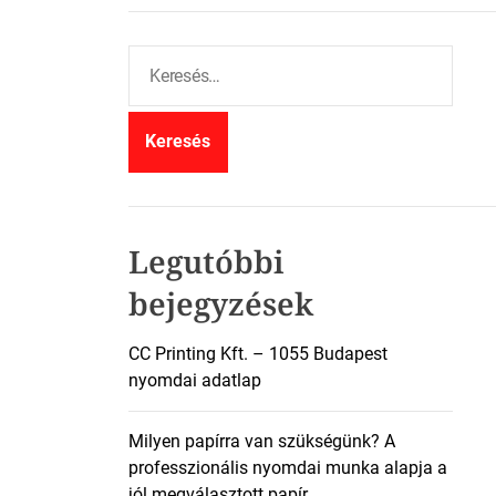
K
e
r
e
s
é
s
:
Legutóbbi
bejegyzések
CC Printing Kft. – 1055 Budapest
nyomdai adatlap
Milyen papírra van szükségünk? A
professzionális nyomdai munka alapja a
jól megválasztott papír