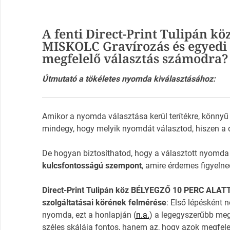
A fenti Direct-Print Tulipán 
MISKOLC Gravírozás és egyedi
megfelelő választás számodra?
Útmutató a tökéletes nyomda kiválasztásához:
Amikor a nyomda választása kerül terítékre, könnyű
mindegy, hogy melyik nyomdát választod, hiszen a 
De hogyan biztosíthatod, hogy a választott nyomda
kulcsfontosságú szempont
, amire érdemes figyelne
Direct-Print Tulipán köz BÉLYEGZŐ 10 PERC ALAT
szolgáltatásai körének felmérése
: Első lépésként 
nyomda, ezt a honlapján (
n.a.
) a legegyszerűbb me
széles skálája fontos, hanem az, hogy azok megfelel