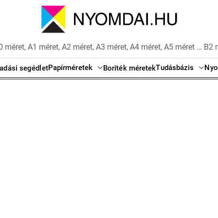
 méret, A1 méret, A2 méret, A3 méret, A4 méret, A5 méret … B2 
Papírméretek
Tudásbázis
Nyo
adási segédlet
Boríték méretek