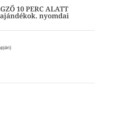
YEGZŐ 10 PERC ALATT
 ajándékok. nyomdai
apján)