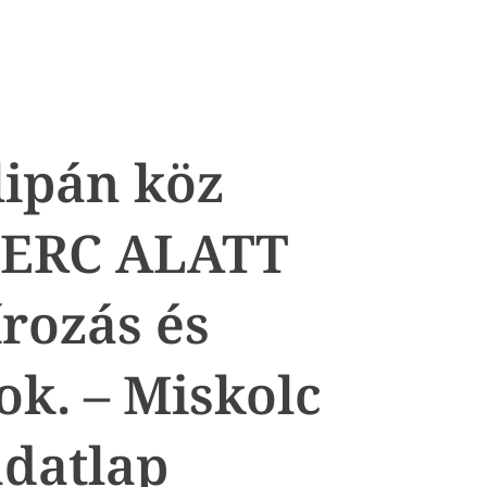
lipán köz
PERC ALATT
rozás és
ok. – Miskolc
datlap