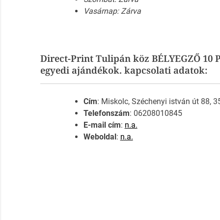
Vasárnap: Zárva
Direct-Print Tulipán köz BÉLYEGZŐ 10
egyedi ajándékok. kapcsolati adatok:
Cím
: Miskolc, Széchenyi istván út 88, 
Telefonszám
: 06208010845
E-mail cím
:
n.a.
Weboldal
:
n.a.