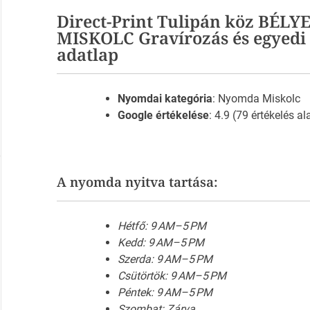
Direct-Print Tulipán köz BÉL
MISKOLC Gravírozás és egyedi
adatlap
Nyomdai kategória
: Nyomda Miskolc
Google értékelése
: 4.9 (79 értékelés al
A nyomda nyitva tartása:
Hétfő: 9 AM–5 PM
Kedd: 9 AM–5 PM
Szerda: 9 AM–5 PM
Csütörtök: 9 AM–5 PM
Péntek: 9 AM–5 PM
Szombat: Zárva