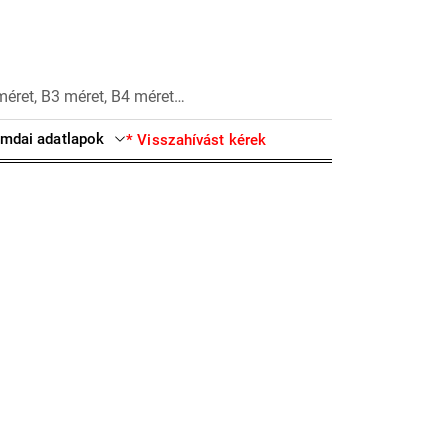
méret, B3 méret, B4 méret…
mdai adatlapok
* Visszahívást kérek