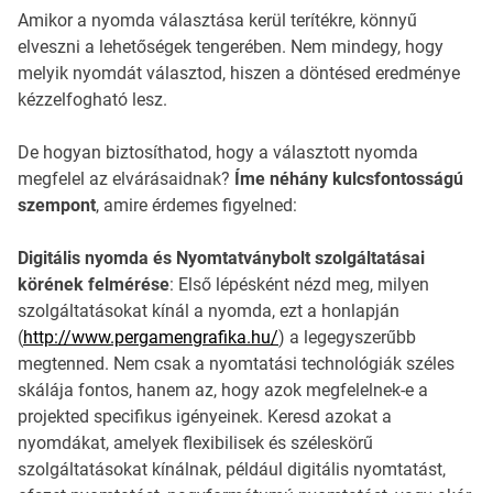
Amikor a nyomda választása kerül terítékre, könnyű
elveszni a lehetőségek tengerében. Nem mindegy, hogy
melyik nyomdát választod, hiszen a döntésed eredménye
kézzelfogható lesz.
De hogyan biztosíthatod, hogy a választott nyomda
megfelel az elvárásaidnak?
Íme néhány kulcsfontosságú
szempont
, amire érdemes figyelned:
Digitális nyomda és Nyomtatványbolt szolgáltatásai
körének felmérése
: Első lépésként nézd meg, milyen
szolgáltatásokat kínál a nyomda, ezt a honlapján
(
http://www.pergamengrafika.hu/
) a legegyszerűbb
megtenned. Nem csak a nyomtatási technológiák széles
skálája fontos, hanem az, hogy azok megfelelnek-e a
projekted specifikus igényeinek. Keresd azokat a
nyomdákat, amelyek flexibilisek és széleskörű
szolgáltatásokat kínálnak, például digitális nyomtatást,