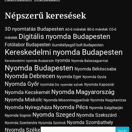
Népszerű keresések
3D nyomtatás Budapesten
A0-6 méretek
B0-6 méretek
C0-6
Digitális nyomda Budapesten
méretek
Fotólabor Budapesten
Gumibélyegző bolt Budapesten
Kereskedelmi nyomda Budapesten
nyomda
Kereskedelmi nyomda Budaörsön
Nyomda Balassagyarmat
Nyomda Budapesten
Nyomda Békéscsaba
Nyomda Debrecen
Nyomda Eger
Nyomda Gyula
Nyomda Győr
nyomdai.hu
Nyomda Kaposvár
nyomdai színek
Nyomda Magyarország
Nyomda Kecskemét
Nyomda Miskolc
Nyomda Mosonmagyaróvár
Nyomda Nagykanizsa
Nyomda Pécs
Nyomda Nyíregyháza
Nyomda Salgótarján
Nyomda Szeged
Nyomda Szekszárd
Nyomda Sopron
Nyomda Szombathely
Nyomda Szentendre
Nyomda Szolnok
Nyomda Székesfehérvár
Nyomda Tatabánya
Nyomda Vác