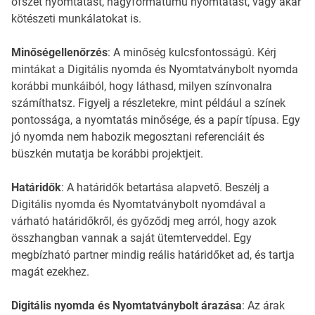
ofszet nyomtatást, nagyformátumú nyomtatást, vagy akár
kötészeti munkálatokat is.
Minőségellenőrzés
: A minőség kulcsfontosságú. Kérj
mintákat a Digitális nyomda és Nyomtatványbolt nyomda
korábbi munkáiból, hogy láthasd, milyen színvonalra
számíthatsz. Figyelj a részletekre, mint például a színek
pontossága, a nyomtatás minősége, és a papír típusa. Egy
jó nyomda nem habozik megosztani referenciáit és
büszkén mutatja be korábbi projektjeit.
Határidők
: A határidők betartása alapvető. Beszélj a
Digitális nyomda és Nyomtatványbolt nyomdával a
várható határidőkről, és győződj meg arról, hogy azok
összhangban vannak a saját ütemterveddel. Egy
megbízható partner mindig reális határidőket ad, és tartja
magát ezekhez.
Digitális nyomda és Nyomtatványbolt árazása
: Az árak