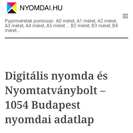
S
k
M
i
N
Papírméretek pontosan. A0 méret, A1 méret, A2 méret,
e
p
A3 méret, A4 méret, A5 méret … B2 méret, B3 méret, B4
y
n
méret…
t
o
u
o
m
c
d
o
a
n
i
t
a
Digitális nyomda és
e
d
n
a
Nyomtatványbolt –
t
t
l
1054 Budapest
a
p
nyomdai adatlap
o
k