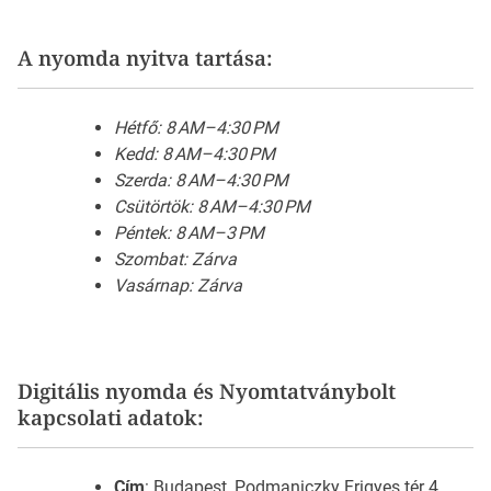
A nyomda nyitva tartása:
Hétfő: 8 AM–4:30 PM
Kedd: 8 AM–4:30 PM
Szerda: 8 AM–4:30 PM
Csütörtök: 8 AM–4:30 PM
Péntek: 8 AM–3 PM
Szombat: Zárva
Vasárnap: Zárva
Digitális nyomda és Nyomtatványbolt
kapcsolati adatok:
Cím
: Budapest, Podmaniczky Frigyes tér 4,