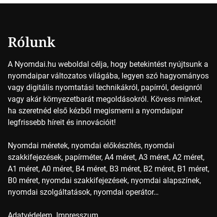
színek részletei Amikor egy képet nyomtatnak, mindegyik
alapszínt külön-külön […]
Rólunk
A Nyomdai.hu weboldal célja, hogy betekintést nyújtsunk a
nyomdaipar változatos világába, legyen szó hagyományos
vagy digitális nyomtatási technikákról, papírról, designról
vagy akár környezetbarát megoldásokról. Kövess minket,
ha szeretnéd első kézből megismerni a nyomdaipar
legfrissebb híreit és innovációit!
Nyomdai méretek, nyomdai előkészítés, nyomdai
szakkifejezések, papírméter, A4 méret, A3 méret, A2 méret,
A1 méret, A0 méret, B4 méret, B3 méret, B2 méret, B1 méret,
B0 méret, nyomdai szakkifejezések, nyomdai alapszínek,
nyomdai szolgáltatások, nyomdai operátor…
Adatvédelem
Impresszum