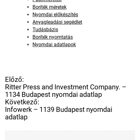
Boríték méretek
Nyomdai előkészítés
Anyagleadási segédlet
Tudásbázis
Boríték nyomtatás
Nyomdai adatlapok
B
Előző:
e
Ritter Press and Investment Company. –
j
1134 Budapest nyomdai adatlap
e
Következő:
g
Infowerk – 1139 Budapest nyomdai
y
adatlap
z
é
s