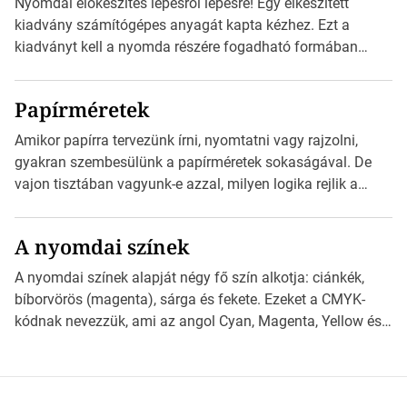
Nyomdai előkészítés lépésről lépésre! Egy elkészített
információt és átirányítja a telefon böngészőjét a cég
kiadvány számítógépes anyagát kapta kézhez. Ezt a
weblapjára. A QR-kód beolvasása után a felhasználó
kiadványt kell a nyomda részére fogadható formában
szöveges üzenetet […]
eljuttatnia Nyomdai kivitelezésre előkészítenie. Amit
kézhez kapott az egy InDesign file, sok kép file,
Papírméretek
Illustratorban készült vektorgrafika. *Hirdetés Minden
esetben konzultáljunk a nyomdával, mielőtt elkezdjük a
Amikor papírra tervezünk írni, nyomtatni vagy rajzolni,
nyomdai előkészítést!Nehogy az elkészült munka után
gyakran szembesülünk a papírméretek sokaságával. De
derüljön ki, hogy valamit másképp kellett volna csinálni! […]
vajon tisztában vagyunk-e azzal, milyen logika rejlik a
különböző méretű lapok mögött, és hogy miként
választhatjuk ki a legmegfelelőbbet projektjeinkhez?
A nyomdai színek
*Hirdetés Ebben a cikkben a papírméretek izgalmas
világába kalauzolunk el téged, hogy jobban megértsd,
A nyomdai színek alapját négy fő szín alkotja: ciánkék,
milyen szempontok alapján érdemes választanod a
bíborvörös (magenta), sárga és fekete. Ezeket a CMYK-
jövőben. Bevezetés a papírméretek világába A […]
kódnak nevezzük, ami az angol Cyan, Magenta, Yellow és
Key (fekete) szavak rövidítése. Ez a négy szín
keveredésével hozható létre szinte bármilyen más szín. De
vajon hogy is működik ez pontosan? *Hirdetés A nyomdai