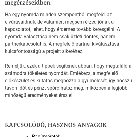
megérzéseidben.
Ha egy nyomda minden szempontból megfelel az
elvárásaidnak, de valamiért mégsem érzed jónak a
kapcsolatot, lehet, hogy érdemes tovább keresgélni. A
nyomda választása nem csak üzleti döntés, hanem
partnerkapcsolat is. A megfelelő partner kiválasztása
kulcsfontosságú a projekt sikeréhez.
Reméljük, ezek a tippek segítenek abban, hogy megtaláld a
számodra tökéletes nyomdát. Emlékezz, a megfelelő
előkészület és kutatás meghozza a gyümölcsét, így hosszú
távon időt és pénzt spórolhatsz meg, miközben a legjobb
minőségű eredményeket érsz el.
KAPCSOLÓDÓ, HASZNOS ANYAGOK
Papírméretek