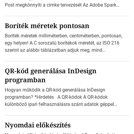
Post megkönnyíti a címke tervezését Az Adobe Spark
Inspirációs galériája rengeteg professzionálisan
megtervezett sablont tartalmaz, amelyek segítségével
Boríték méretek pontosan
igazán foroghatnak a kreatív fogaskerekek, miközben
zajlik a saját címke készítése. Hogyan készítsünk címkét?
Boríték méretek milliméterben, centiméterben, pontosan,
Válasszon méretet és alakot: Válassza ki a kívánt címke
egy helyen! A C sorozatú borítékok méretét, az ISO 216
méretét. Akár néhány […]
szerint az alábbi táblázatban adjuk meg, mind
milliméterben, mind centiméterben. *Hirdetés C sorozatú
boríték méretek Az alábbi ábra az egyes borítékok méretét
QR-kód generálása InDesign
mutatja az A4-es papírlaphoz viszonyítva. Az amerikai és
programban
észak-amerikai boríték méretére az ISO 216 nem
vonatkozik. Boríték méretének táblázata C0-tól […]
Hogyan működik a QR-kód generálása InDesign
programban? *Hirdetés A QR-kódok A QR-kódok
különböző ipari felhasználásra szánt adatok géppel
olvasható nyomtatott megfelelői. Ez mára általánossá vált
a fogyasztóknak szánt hirdetésekben. A felhasználó
Nyomdai előkészítés
okostelefonjára telepíthet egy QR-kód-leolvasó
alkalmazást, ami leolvasni és dekódolni képes az URL-