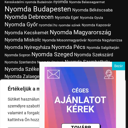
nyomda
Kereskedelmi nyomda Budaörsön
Nyomda Balassagyarmat
Nyomda Budapesten
Nyomda Békéscsaba
Nyomda Debrecen
Nyomda Eger
Nyomda Gyula
Nyomda Győr
nyomdai.hu
Nyomda Kaposvár
nyomdai színek
Nyomda Magyarország
Nyomda Kecskemét
Nyomda Miskolc
Nyomda Mosonmagyaróvár
Nyomda Nagykanizsa
Nyomda Pécs
Nyomda Nyíregyháza
Nyomda Salgótarján
Nyomda Szeged
Nyomda Szekszárd
Nyomda Sopron
Nyomda Szombathely
Nyomda Szentendre
Nyomda Szolnok
Nyomda Székesfehérvár
Nyomda Tatabánya
Nyomda Vác
Nyomda Zalaegerszeg
nyomtatás
Nyomda Érd
Nyomtatás Budapesten
Papírméretek
Értékeljük a magánéletét
Szitanyomda Budapesten
Pólónyomtatás Budapesten
Sütiket használunk a böngészési élmény fokozására,
Tudásbázis
személyre szabott hirdetések vagy tartalmak megjelenítésére,
valamint a forgalom elemzésére. A "Mindent elfogad" gombra
kattintva Ön hozzájárul a cookie-k használatához.