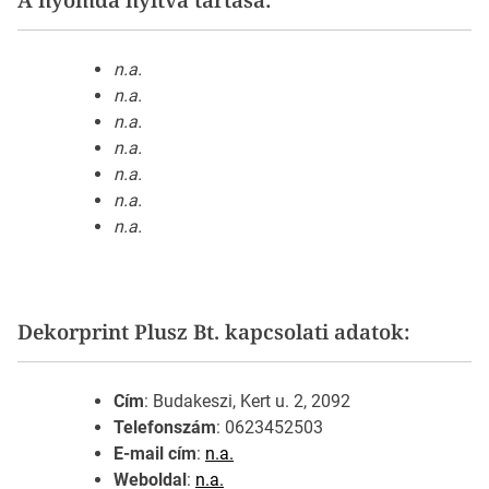
n.a.
n.a.
n.a.
n.a.
n.a.
n.a.
n.a.
Dekorprint Plusz Bt. kapcsolati adatok:
Cím
: Budakeszi, Kert u. 2, 2092
Telefonszám
: 0623452503
E-mail cím
:
n.a.
Weboldal
:
n.a.