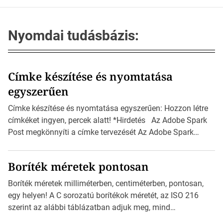
Nyomdai tudásbázis:
Címke készítése és nyomtatása
egyszerűen
Címke készítése és nyomtatása egyszerűen: Hozzon létre
címkéket ingyen, percek alatt! *Hirdetés Az Adobe Spark
Post megkönnyíti a címke tervezését Az Adobe Spark
Inspirációs galériája rengeteg professzionálisan
megtervezett sablont tartalmaz, amelyek segítségével
Boríték méretek pontosan
igazán foroghatnak a kreatív fogaskerekek, miközben
zajlik a saját címke készítése. Hogyan készítsünk címkét?
Boríték méretek milliméterben, centiméterben, pontosan,
Válasszon méretet és alakot: Válassza ki a kívánt címke
egy helyen! A C sorozatú borítékok méretét, az ISO 216
méretét. Akár néhány […]
szerint az alábbi táblázatban adjuk meg, mind
milliméterben, mind centiméterben. *Hirdetés C sorozatú