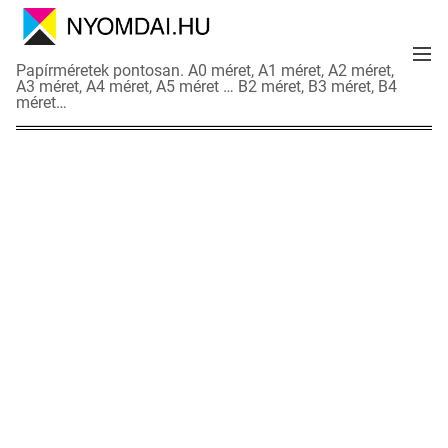
S
k
M
i
N
Papírméretek pontosan. A0 méret, A1 méret, A2 méret,
e
p
A3 méret, A4 méret, A5 méret … B2 méret, B3 méret, B4
y
n
méret…
t
o
u
o
m
c
d
o
a
n
i
t
a
e
d
n
a
t
t
l
a
p
o
k