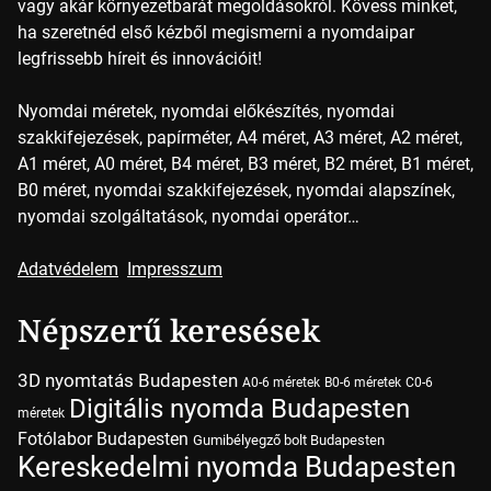
vagy akár környezetbarát megoldásokról. Kövess minket,
ha szeretnéd első kézből megismerni a nyomdaipar
legfrissebb híreit és innovációit!
Nyomdai méretek, nyomdai előkészítés, nyomdai
szakkifejezések, papírméter, A4 méret, A3 méret, A2 méret,
A1 méret, A0 méret, B4 méret, B3 méret, B2 méret, B1 méret,
B0 méret, nyomdai szakkifejezések, nyomdai alapszínek,
nyomdai szolgáltatások, nyomdai operátor…
Adatvédelem
Impresszum
Népszerű keresések
3D nyomtatás Budapesten
A0-6 méretek
B0-6 méretek
C0-6
Digitális nyomda Budapesten
méretek
Fotólabor Budapesten
Gumibélyegző bolt Budapesten
Kereskedelmi nyomda Budapesten