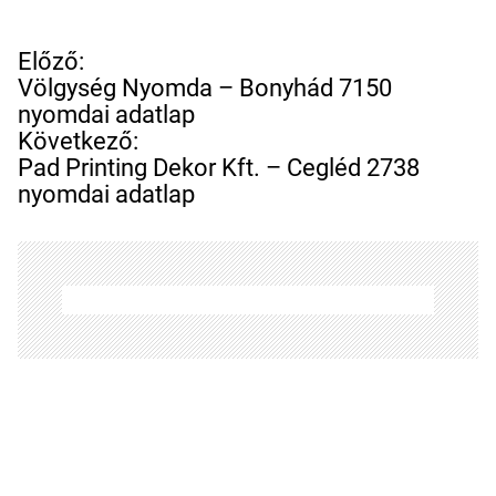
B
Előző:
e
Völgység Nyomda – Bonyhád 7150
j
nyomdai adatlap
e
Következő:
g
Pad Printing Dekor Kft. – Cegléd 2738
y
nyomdai adatlap
z
é
s
n
a
v
i
g
á
c
i