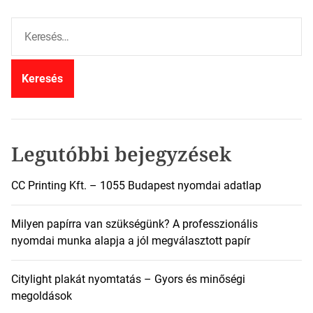
K
e
r
e
s
é
s
:
Legutóbbi bejegyzések
CC Printing Kft. – 1055 Budapest nyomdai adatlap
Milyen papírra van szükségünk? A professzionális
nyomdai munka alapja a jól megválasztott papír
Citylight plakát nyomtatás – Gyors és minőségi
megoldások