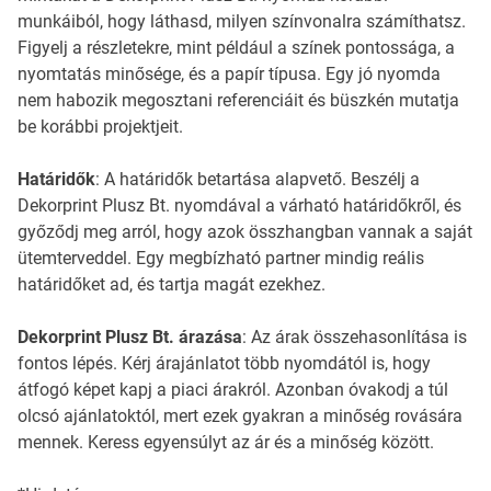
munkáiból, hogy láthasd, milyen színvonalra számíthatsz.
Figyelj a részletekre, mint például a színek pontossága, a
nyomtatás minősége, és a papír típusa. Egy jó nyomda
nem habozik megosztani referenciáit és büszkén mutatja
be korábbi projektjeit.
Határidők
: A határidők betartása alapvető. Beszélj a
Dekorprint Plusz Bt. nyomdával a várható határidőkről, és
győződj meg arról, hogy azok összhangban vannak a saját
ütemterveddel. Egy megbízható partner mindig reális
határidőket ad, és tartja magát ezekhez.
Dekorprint Plusz Bt. árazása
: Az árak összehasonlítása is
fontos lépés. Kérj árajánlatot több nyomdától is, hogy
átfogó képet kapj a piaci árakról. Azonban óvakodj a túl
olcsó ajánlatoktól, mert ezek gyakran a minőség rovására
mennek. Keress egyensúlyt az ár és a minőség között.