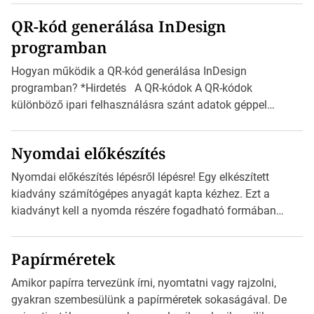
boríték méretek Az alábbi ábra az egyes borítékok méretét
QR-kód generálása InDesign
mutatja az A4-es papírlaphoz viszonyítva. Az amerikai és
programban
észak-amerikai boríték méretére az ISO 216 nem
vonatkozik. Boríték méretének táblázata C0-tól […]
Hogyan működik a QR-kód generálása InDesign
programban? *Hirdetés A QR-kódok A QR-kódok
különböző ipari felhasználásra szánt adatok géppel
olvasható nyomtatott megfelelői. Ez mára általánossá vált
a fogyasztóknak szánt hirdetésekben. A felhasználó
Nyomdai előkészítés
okostelefonjára telepíthet egy QR-kód-leolvasó
alkalmazást, ami leolvasni és dekódolni képes az URL-
Nyomdai előkészítés lépésről lépésre! Egy elkészített
információt és átirányítja a telefon böngészőjét a cég
kiadvány számítógépes anyagát kapta kézhez. Ezt a
weblapjára. A QR-kód beolvasása után a felhasználó
kiadványt kell a nyomda részére fogadható formában
szöveges üzenetet […]
eljuttatnia Nyomdai kivitelezésre előkészítenie. Amit
kézhez kapott az egy InDesign file, sok kép file,
Papírméretek
Illustratorban készült vektorgrafika. *Hirdetés Minden
esetben konzultáljunk a nyomdával, mielőtt elkezdjük a
Amikor papírra tervezünk írni, nyomtatni vagy rajzolni,
nyomdai előkészítést!Nehogy az elkészült munka után
gyakran szembesülünk a papírméretek sokaságával. De
derüljön ki, hogy valamit másképp kellett volna csinálni! […]