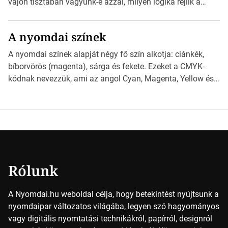
vajon tisztában vagyunk-e azzal, milyen logika rejlik a
különböző méretű lapok mögött, és hogy miként
választhatjuk ki a legmegfelelőbbet projektjeinkhez?
A nyomdai színek
*Hirdetés Ebben a cikkben a papírméretek izgalmas
világába kalauzolunk el téged, hogy jobban megértsd,
A nyomdai színek alapját négy fő szín alkotja: ciánkék,
milyen szempontok alapján érdemes választanod a
bíborvörös (magenta), sárga és fekete. Ezeket a CMYK-
jövőben. Bevezetés a papírméretek világába A […]
kódnak nevezzük, ami az angol Cyan, Magenta, Yellow és
Key (fekete) szavak rövidítése. Ez a négy szín
keveredésével hozható létre szinte bármilyen más szín. De
vajon hogy is működik ez pontosan? *Hirdetés A nyomdai
színek részletei Amikor egy képet nyomtatnak, mindegyik
alapszínt külön-külön […]
Rólunk
A Nyomdai.hu weboldal célja, hogy betekintést nyújtsunk a
nyomdaipar változatos világába, legyen szó hagyományos
vagy digitális nyomtatási technikákról, papírról, designról