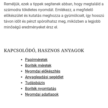
Reméljük, ezek a tippek segítenek abban, hogy megtaláld a
számodra tökéletes nyomdát. Emlékezz, a megfelelő
előkészület és kutatás meghozza a gyümölcsét, így hosszú
távon időt és pénzt spórolhatsz meg, miközben a legjobb
minőségű eredményeket érsz el.
KAPCSOLÓDÓ, HASZNOS ANYAGOK
Papírméretek
Boríték méretek
Nyomdai előkészítés
Anyagleadási segédlet
Tudásbázis
Boríték nyomtatás
Nyomdai adatlapok