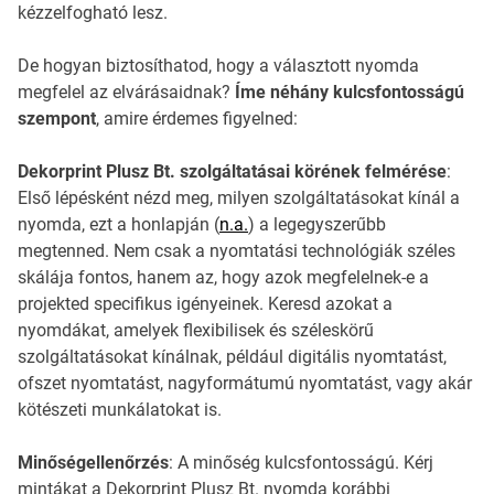
kézzelfogható lesz.
De hogyan biztosíthatod, hogy a választott nyomda
megfelel az elvárásaidnak?
Íme néhány kulcsfontosságú
szempont
, amire érdemes figyelned:
Dekorprint Plusz Bt. szolgáltatásai körének felmérése
:
Első lépésként nézd meg, milyen szolgáltatásokat kínál a
nyomda, ezt a honlapján (
n.a.
) a legegyszerűbb
megtenned. Nem csak a nyomtatási technológiák széles
skálája fontos, hanem az, hogy azok megfelelnek-e a
projekted specifikus igényeinek. Keresd azokat a
nyomdákat, amelyek flexibilisek és széleskörű
szolgáltatásokat kínálnak, például digitális nyomtatást,
ofszet nyomtatást, nagyformátumú nyomtatást, vagy akár
kötészeti munkálatokat is.
Minőségellenőrzés
: A minőség kulcsfontosságú. Kérj
mintákat a Dekorprint Plusz Bt. nyomda korábbi