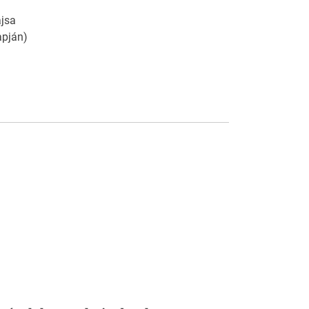
jsa
apján)