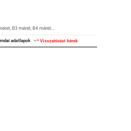
méret, B3 méret, B4 méret…
mdai adatlapok
* Visszahívást kérek