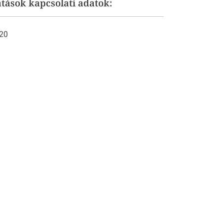
atások kapcsolati adatok:
120