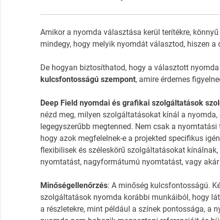
Amikor a nyomda választása kerül terítékre, könnyű
mindegy, hogy melyik nyomdát választod, hiszen a 
De hogyan biztosíthatod, hogy a választott nyomda
kulcsfontosságú szempont
, amire érdemes figyelne
Deep Field nyomdai és grafikai szolgáltatások szo
nézd meg, milyen szolgáltatásokat kínál a nyomda, 
legegyszerűbb megtenned. Nem csak a nyomtatási t
hogy azok megfelelnek-e a projekted specifikus ig
flexibilisek és széleskörű szolgáltatásokat kínálnak,
nyomtatást, nagyformátumú nyomtatást, vagy akár k
Minőségellenőrzés
: A minőség kulcsfontosságú. Ké
szolgáltatások nyomda korábbi munkáiból, hogy láth
a részletekre, mint például a színek pontossága, a 