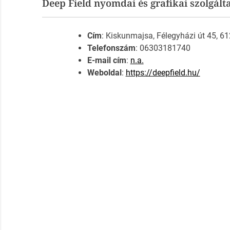
Deep Field nyomdai és grafikai szolgált
Cím
: Kiskunmajsa, Félegyházi út 45, 6
Telefonszám
: 06303181740
E-mail cím
:
n.a.
Weboldal
:
https://deepfield.hu/