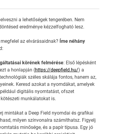
 elveszni a lehetőségek tengerében. Nem
döntésed eredménye kézzelfogható lesz.
 megfelel az elvárásaidnak?
Íme néhány
d:
lgáltatásai körének felmérése
: Első lépésként
ezt a honlapján (
https://deepfield.hu/
) a
echnológiák széles skálája fontos, hanem az,
ényeinek. Keresd azokat a nyomdákat, amelyek
 például digitális nyomtatást, ofszet
ötészeti munkálatokat is.
rj mintákat a Deep Field nyomdai és grafikai
asd, milyen színvonalra számíthatsz. Figyelj
nyomtatás minősége, és a papír típusa. Egy jó