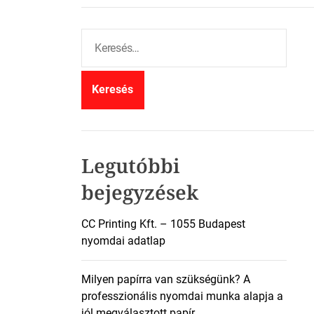
K
e
r
e
s
é
s
:
Legutóbbi
bejegyzések
CC Printing Kft. – 1055 Budapest
nyomdai adatlap
Milyen papírra van szükségünk? A
professzionális nyomdai munka alapja a
jól megválasztott papír