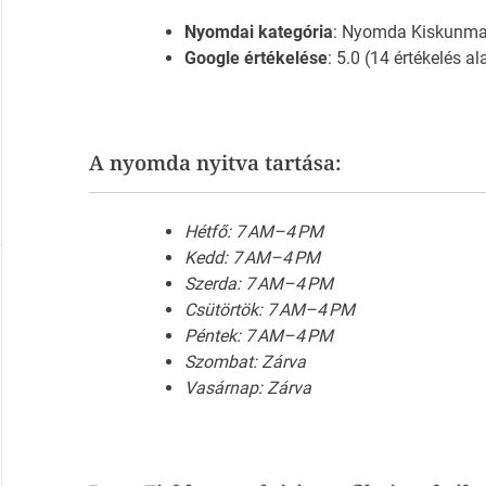
Nyomdai kategória
: Nyomda Kiskunma
Google értékelése
: 5.0 (14 értékelés al
A nyomda nyitva tartása:
Hétfő: 7 AM–4 PM
Kedd: 7 AM–4 PM
Szerda: 7 AM–4 PM
Csütörtök: 7 AM–4 PM
Péntek: 7 AM–4 PM
Szombat: Zárva
Vasárnap: Zárva