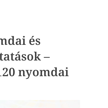
mdai és
tatások –
120 nyomdai