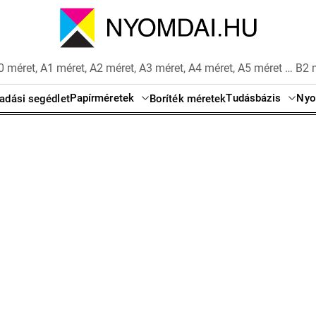
 méret, A1 méret, A2 méret, A3 méret, A4 méret, A5 méret … B2 
Papírméretek
Tudásbázis
Nyo
adási segédlet
Boríték méretek