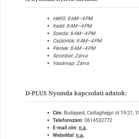
Hétfő: 8 AM–4 PM
Kedd: 8 AM–4 PM
Szerda: 8 AM–4 PM
Csütörtök: 8 AM–4 PM
Péntek: 8 AM–4 PM
Szombat: Zárva
Vasárnap: Zárva
D-PLUS Nyomda kapcsolati adatok:
Cím
: Budapest, Csillaghegyi út 19-21, 
Telefonszám
: 0614532772
E-mail cím
:
n.a.
Weboldal
:
n.a.