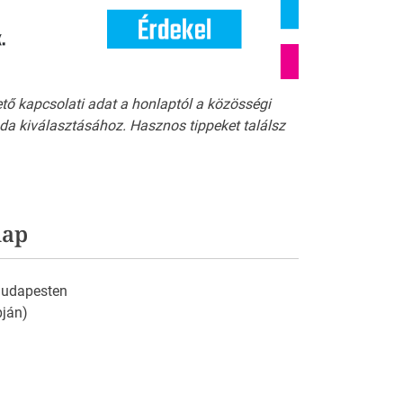
ető kapcsolati adat a honlaptól a közösségi
a kiválasztásához. Hasznos tippeket találsz
lap
 Budapesten
pján)