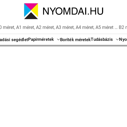
 méret, A1 méret, A2 méret, A3 méret, A4 méret, A5 méret … B2 
Papírméretek
Tudásbázis
Nyo
adási segédlet
Boríték méretek