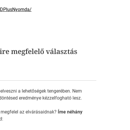
m/DPlusNyomda/
re megfelelő választás
 elveszni a lehetőségek tengerében. Nem
döntésed eredménye kézzelfogható lesz.
 megfelel az elvárásaidnak?
Íme néhány
d: