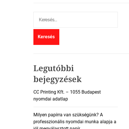
K
e
r
e
s
é
s
:
Legutóbbi
bejegyzések
CC Printing Kft. – 1055 Budapest
nyomdai adatlap
Milyen papírra van szükségünk? A
professzionális nyomdai munka alapja a
jól megválasztott papír