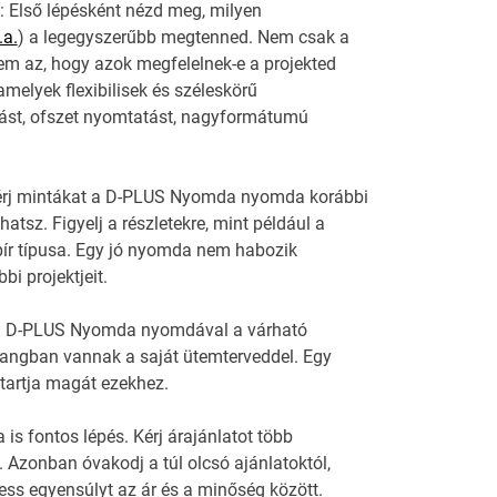
: Első lépésként nézd meg, milyen
.a.
) a legegyszerűbb megtenned. Nem csak a
em az, hogy azok megfelelnek-e a projekted
melyek flexibilisek és széleskörű
atást, ofszet nyomtatást, nagyformátumú
Kérj mintákat a D-PLUS Nyomda nyomda korábbi
tsz. Figyelj a részletekre, mint például a
ír típusa. Egy jó nyomda nem habozik
i projektjeit.
lj a D-PLUS Nyomda nyomdával a várható
hangban vannak a saját ütemterveddel. Egy
 tartja magát ezekhez.
 is fontos lépés. Kérj árajánlatot több
. Azonban óvakodj a túl olcsó ajánlatoktól,
ss egyensúlyt az ár és a minőség között.