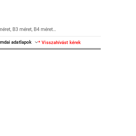
méret, B3 méret, B4 méret…
mdai adatlapok
* Visszahívást kérek