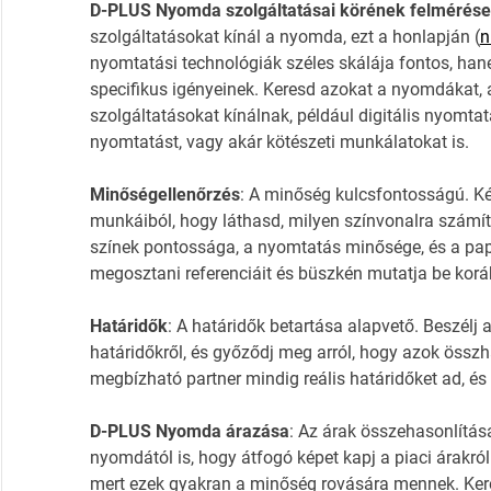
D-PLUS Nyomda szolgáltatásai körének felmérése
szolgáltatásokat kínál a nyomda, ezt a honlapján (
n
nyomtatási technológiák széles skálája fontos, han
specifikus igényeinek. Keresd azokat a nyomdákat, a
szolgáltatásokat kínálnak, például digitális nyomt
nyomtatást, vagy akár kötészeti munkálatokat is.
Minőségellenőrzés
: A minőség kulcsfontosságú. 
munkáiból, hogy láthasd, milyen színvonalra számítha
színek pontossága, a nyomtatás minősége, és a pap
megosztani referenciáit és büszkén mutatja be korább
Határidők
: A határidők betartása alapvető. Beszé
határidőkről, és győződj meg arról, hogy azok össz
megbízható partner mindig reális határidőket ad, és
D-PLUS Nyomda árazása
: Az árak összehasonlítása
nyomdától is, hogy átfogó képet kapj a piaci árakról
mert ezek gyakran a minőség rovására mennek. Kere