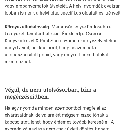
vagy próbanyomatok átvételét. A helyi nyomdák gyakran
jobban ismerik a helyi piac specifikus oldalait és igényeit.
Környezettudatosság
: Manapság egyre fontosabb a
környezeti fenntarthatóság. Érdeklődj a Csonka
Könyvkötészet & Print Shop nyomda környezetvédelmi
irányelveiről, például arról, hogy használnak-e
újrahasznosított papírt, vagy milyen típusú tintákat
alkalmaznak.
Végül, de nem utolsósorban, bízz a
megérzéseidben.
Ha egy nyomda minden szempontból megfelel az
elvárásaidnak, de valamiért mégsem érzed jónak a
kapcsolatot, lehet, hogy érdemes tovább keresgélni. A
nyomda választása nem csak üzleti döntés, hanem