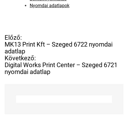
Nyomdai adatlapok
B
Előző:
e
MK13 Print Kft – Szeged 6722 nyomdai
j
adatlap
e
Következő:
g
Digital Works Print Center – Szeged 6721
y
nyomdai adatlap
z
é
s
n
a
v
i
g