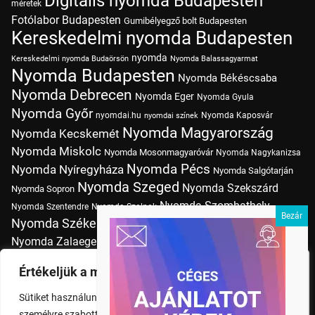
Digitális nyomda Budapesten
méretek
Fotólabor Budapesten
Gumibélyegző bolt Budapesten
Kereskedelmi nyomda Budapesten
nyomda
Kereskedelmi nyomda Budaörsön
Nyomda Balassagyarmat
Nyomda Budapesten
Nyomda Békéscsaba
Nyomda Debrecen
Nyomda Eger
Nyomda Gyula
Nyomda Győr
nyomdai.hu
Nyomda Kaposvár
nyomdai színek
Nyomda Magyarország
Nyomda Kecskemét
Nyomda Miskolc
Nyomda Mosonmagyaróvár
Nyomda Nagykanizsa
Nyomda Pécs
Nyomda Nyíregyháza
Nyomda Salgótarján
Nyomda Szeged
Nyomda Szekszárd
Nyomda Sopron
Nyomda Szombathely
Nyomda Szentendre
Nyomda Szolnok
Nyomda Székesfehérvár
Nyomda Tatabánya
Nyomda Vác
Nyomda Zalaegerszeg
nyomtatás
Nyomda Érd
Nyomtatás Budapesten
Papírméretek
Értékeljük a magánéletét
Szitanyomda Budapesten
Pólónyomtatás Budapesten
Sütiket használunk a böngészési élmény fokozására,
Tudásbázis
személyre szabott hirdetések vagy tartalmak megjelenítésére,