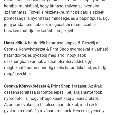
korábbi munkáiból, hogy láthasd, milyen színvonalra
számíthatsz. Figyelj a részletekre, mint például a színek
pontossága, a nyomtatás minősége, és a papír típusa. Egy
jó nyomda nem habozik megosztani referenciáit és
büszkén mutatja be korábbi projektjeit.
Határidők
: A határidők betartása alapvető. Beszélj a
Csonka Könyvkötészet & Print Shop nyomdával a várható
határidőkről, és győződj meg arról, hogy azok
összhangban vannak a saját ütemterveddel. Egy
megbízható partner mindig reális határidőket ad, és tartja
magát ezekhez.
Csonka Könyvkötészet & Print Shop árazása
: Az árak
összehasonlítása is fontos lépés. Kérj árajánlatot több
nyomdától is, hogy átfogó képet kapj a piaci árakról.
Azonban óvakodj a túl olcsó ajánlatoktól, mert ezek
gyakran a minőség rovására mennek. Keress egyensúlyt