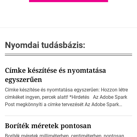
Nyomdai tudásbázis:
Címke készítése és nyomtatása
egyszerűen
Címke készítése és nyomtatása egyszerűen: Hozzon létre
címkéket ingyen, percek alatt! *Hirdetés Az Adobe Spark
Post megkönnyíti a címke tervezését Az Adobe Spark
Inspirációs galériája rengeteg professzionálisan
megtervezett sablont tartalmaz, amelyek segítségével
Boríték méretek pontosan
igazán foroghatnak a kreatív fogaskerekek, miközben
zajlik a saját címke készítése. Hogyan készítsünk címkét?
Boríték méretek milliméterben, centiméterben, pontosan,