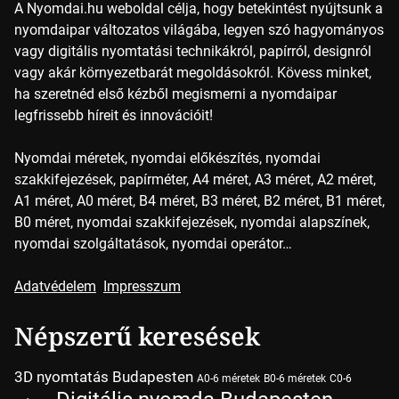
A Nyomdai.hu weboldal célja, hogy betekintést nyújtsunk a
nyomdaipar változatos világába, legyen szó hagyományos
vagy digitális nyomtatási technikákról, papírról, designról
vagy akár környezetbarát megoldásokról. Kövess minket,
ha szeretnéd első kézből megismerni a nyomdaipar
legfrissebb híreit és innovációit!
Nyomdai méretek, nyomdai előkészítés, nyomdai
szakkifejezések, papírméter, A4 méret, A3 méret, A2 méret,
A1 méret, A0 méret, B4 méret, B3 méret, B2 méret, B1 méret,
B0 méret, nyomdai szakkifejezések, nyomdai alapszínek,
nyomdai szolgáltatások, nyomdai operátor…
Adatvédelem
Impresszum
Népszerű keresések
3D nyomtatás Budapesten
A0-6 méretek
B0-6 méretek
C0-6