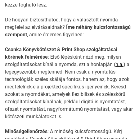
kézzelfogható lesz.
De hogyan biztosíthatod, hogy a választott nyomda
megfelel az elvárásaidnak?
Íme néhány kulcsfontosságú
szempont
, amire érdemes figyelned:
Csonka Könyvkötészet & Print Shop szolgáltatásai
körének felmérése
: Első lépésként nézd meg, milyen
szolgáltatásokat kínál a nyomda, ezt a honlapján (
n.a.
) a
legegyszerűbb megtenned. Nem csak a nyomtatási
technológiák széles skálája fontos, hanem az, hogy azok
megfelelnek-e a projekted specifikus igényeinek. Keresd
azokat a nyomdákat, amelyek flexibilisek és széleskörű
szolgáltatásokat kínálnak, például digitális nyomtatást,
ofszet nyomtatást, nagyformátumú nyomtatást, vagy akár
kötészeti munkálatokat is.
Minőségellenőrzés
: A minőség kulcsfontosságú. Kérj
mintákat a Csonka Könyvkötészet & Print Shop nyomda