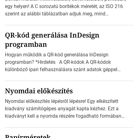
Válasszon méretet és alakot: Válassza ki a kívánt címke
egy helyen! A C sorozatú borítékok méretét, az ISO 216
méretét. Akár néhány […]
szerint az alábbi táblázatban adjuk meg, mind
milliméterben, mind centiméterben. *Hirdetés C sorozatú
boríték méretek Az alábbi ábra az egyes borítékok méretét
QR-kód generálása InDesign
mutatja az A4-es papírlaphoz viszonyítva. Az amerikai és
programban
észak-amerikai boríték méretére az ISO 216 nem
vonatkozik. Boríték méretének táblázata C0-tól […]
Hogyan működik a QR-kód generálása InDesign
programban? *Hirdetés A QR-kódok A QR-kódok
különböző ipari felhasználásra szánt adatok géppel
olvasható nyomtatott megfelelői. Ez mára általánossá vált
a fogyasztóknak szánt hirdetésekben. A felhasználó
Nyomdai előkészítés
okostelefonjára telepíthet egy QR-kód-leolvasó
alkalmazást, ami leolvasni és dekódolni képes az URL-
Nyomdai előkészítés lépésről lépésre! Egy elkészített
információt és átirányítja a telefon böngészőjét a cég
kiadvány számítógépes anyagát kapta kézhez. Ezt a
weblapjára. A QR-kód beolvasása után a felhasználó
kiadványt kell a nyomda részére fogadható formában
szöveges üzenetet […]
eljuttatnia Nyomdai kivitelezésre előkészítenie. Amit
kézhez kapott az egy InDesign file, sok kép file,
Papírméretek