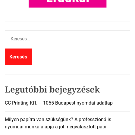
K
e
r
e
s
é
s
:
Legutóbbi bejegyzések
CC Printing Kft. – 1055 Budapest nyomdai adatlap
Milyen papírra van szükségünk? A professzionális
nyomdai munka alapja a jól megválasztott papír