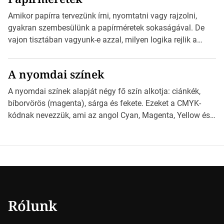
Illustratorban készült vektorgrafika. *Hirdetés Minden
esetben konzultáljunk a nyomdával, mielőtt elkezdjük a
Amikor papírra tervezünk írni, nyomtatni vagy rajzolni,
nyomdai előkészítést!Nehogy az elkészült munka után
gyakran szembesülünk a papírméretek sokaságával. De
derüljön ki, hogy valamit másképp kellett volna csinálni! […]
vajon tisztában vagyunk-e azzal, milyen logika rejlik a
különböző méretű lapok mögött, és hogy miként
választhatjuk ki a legmegfelelőbbet projektjeinkhez?
A nyomdai színek
*Hirdetés Ebben a cikkben a papírméretek izgalmas
világába kalauzolunk el téged, hogy jobban megértsd,
A nyomdai színek alapját négy fő szín alkotja: ciánkék,
milyen szempontok alapján érdemes választanod a
bíborvörös (magenta), sárga és fekete. Ezeket a CMYK-
jövőben. Bevezetés a papírméretek világába A […]
kódnak nevezzük, ami az angol Cyan, Magenta, Yellow és
Key (fekete) szavak rövidítése. Ez a négy szín
keveredésével hozható létre szinte bármilyen más szín. De
vajon hogy is működik ez pontosan? *Hirdetés A nyomdai
színek részletei Amikor egy képet nyomtatnak, mindegyik
alapszínt külön-külön […]
Rólunk