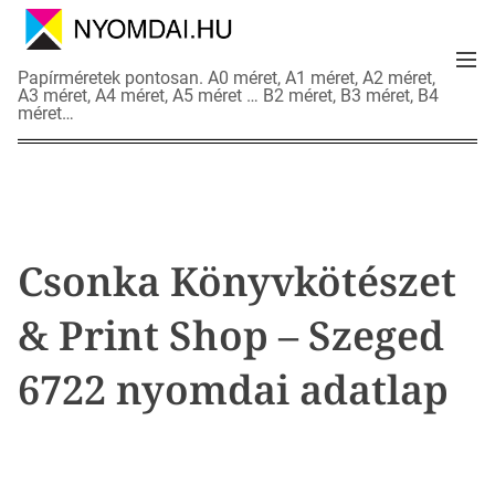
S
k
M
i
N
Papírméretek pontosan. A0 méret, A1 méret, A2 méret,
e
p
A3 méret, A4 méret, A5 méret … B2 méret, B3 méret, B4
y
n
méret…
t
o
u
o
m
c
d
o
a
n
i
t
a
Csonka Könyvkötészet
e
d
n
a
& Print Shop – Szeged
t
t
l
6722 nyomdai adatlap
a
p
o
k