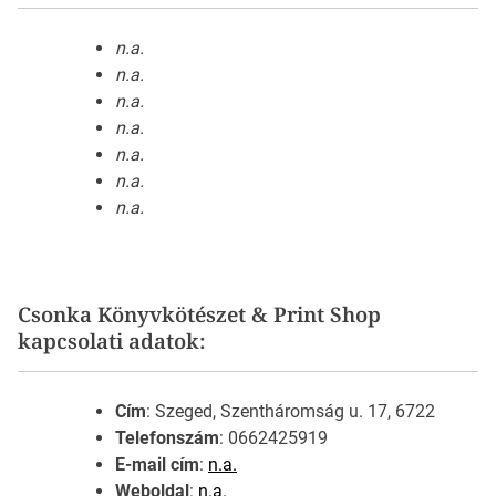
n.a.
n.a.
n.a.
n.a.
n.a.
n.a.
n.a.
Csonka Könyvkötészet & Print Shop
kapcsolati adatok:
Cím
: Szeged, Szentháromság u. 17, 6722
Telefonszám
: 0662425919
E-mail cím
:
n.a.
Weboldal
:
n.a.