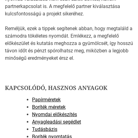
partnerkapcsolat is. A megfelelő partner kiválasztása
kulcsfontosságú a projekt sikeréhez.
Reméljük, ezek a tippek segítenek abban, hogy megtaláld a
számodra tökéletes nyomdát. Emlékezz, a megfelelő
előkészület és kutatás meghozza a gyümölcsét, így hosszú
távon időt és pénzt spórolhatsz meg, miközben a legjobb
minőségű eredményeket érsz el.
KAPCSOLÓDÓ, HASZNOS ANYAGOK
Papírméretek
Boríték méretek
Nyomdai előkészítés
Anyagleadási segédlet
Tudásbázis
Boríték nyomtatás