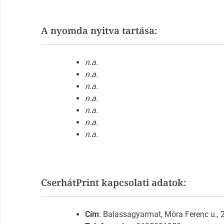
A nyomda nyitva tartása:
n.a.
n.a.
n.a.
n.a.
n.a.
n.a.
n.a.
CserhátPrint kapcsolati adatok:
Cím
: Balassagyarmat, Móra Ferenc u., 