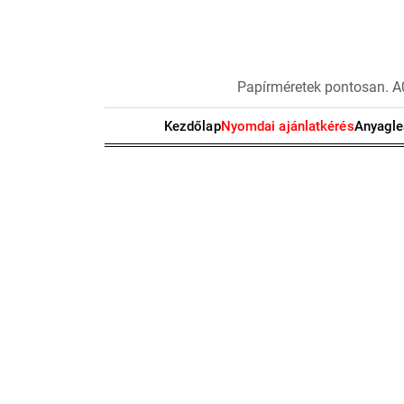
S
k
i
p
N
Papírméretek pontosan. A0
t
y
o
o
Kezdőlap
Nyomdai ajánlatkérés
Anyagle
c
m
o
d
n
a
t
i
e
a
n
d
t
a
t
l
a
p
o