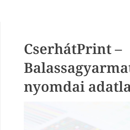
CserhátPrint –
Balassagyarma
nyomdai adatl