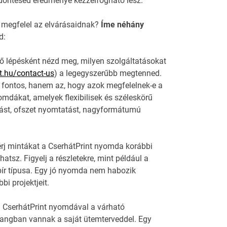
döntésed eredménye kézzelfogható lesz.
 megfelel az elvárásaidnak?
Íme néhány
d:
ső lépésként nézd meg, milyen szolgáltatásokat
nt.hu/contact-us
) a legegyszerűbb megtenned.
 fontos, hanem az, hogy azok megfelelnek-e a
omdákat, amelyek flexibilisek és széleskörű
atást, ofszet nyomtatást, nagyformátumú
rj mintákat a CserhátPrint nyomda korábbi
tsz. Figyelj a részletekre, mint például a
ír típusa. Egy jó nyomda nem habozik
i projektjeit.
 a CserhátPrint nyomdával a várható
hangban vannak a saját ütemterveddel. Egy