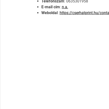
Telefonszám
: 0635301958
E-mail cím
:
n.a.
Weboldal
:
https://cserhatprint.hu/cont