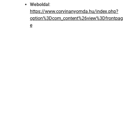
Weboldal
:
https://www.corvinanyomda.hu/index.php?
option%3Dcom_content%26view%3Dfrontpag
e