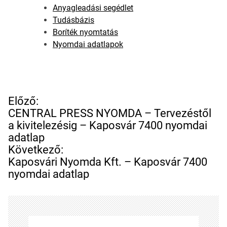
Anyagleadási segédlet
Tudásbázis
Boríték nyomtatás
Nyomdai adatlapok
B
Előző:
e
CENTRAL PRESS NYOMDA – Tervezéstől
j
a kivitelezésig – Kaposvár 7400 nyomdai
e
adatlap
g
Következő:
y
Kaposvári Nyomda Kft. – Kaposvár 7400
z
nyomdai adatlap
é
s
n
a