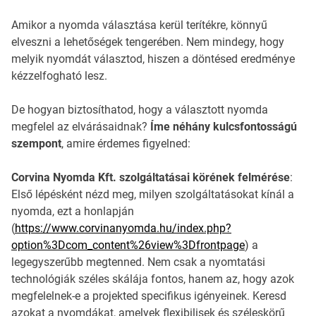
Amikor a nyomda választása kerül terítékre, könnyű
elveszni a lehetőségek tengerében. Nem mindegy, hogy
melyik nyomdát választod, hiszen a döntésed eredménye
kézzelfogható lesz.
De hogyan biztosíthatod, hogy a választott nyomda
megfelel az elvárásaidnak?
Íme néhány kulcsfontosságú
szempont
, amire érdemes figyelned:
Corvina Nyomda Kft. szolgáltatásai körének felmérése
:
Első lépésként nézd meg, milyen szolgáltatásokat kínál a
nyomda, ezt a honlapján
(
https://www.corvinanyomda.hu/index.php?
option%3Dcom_content%26view%3Dfrontpage
) a
legegyszerűbb megtenned. Nem csak a nyomtatási
technológiák széles skálája fontos, hanem az, hogy azok
megfelelnek-e a projekted specifikus igényeinek. Keresd
azokat a nyomdákat, amelyek flexibilisek és széleskörű