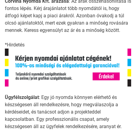
Corvina Nyomda Kft. árazása
: Az árak összehasonlítása is
fontos lépés. Kérj árajánlatot több nyomdától is, hogy
átfogó képet kapj a piaci árakról. Azonban óvakodj a túl
olcsó ajánlatoktól, mert ezek gyakran a minőség rovására
mennek. Keress egyensúlyt az ár és a minőség között.
*Hirdetés
Ügyfélszolgálat
: Egy jó nyomda könnyen elérhető és
készségesen áll rendelkezésre, hogy megválaszolja a
kérdéseidet, és tanácsot adjon a projekteddel
kapcsolatban. Egy professzionális csapat, amely
készségesen áll az ügyfelek rendelkezésére, aranyat ér.