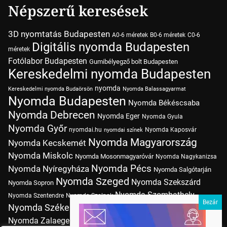
Népszerű keresések
3D nyomtatás Budapesten
A0-6 méretek
B0-6 méretek
C0-6
Digitális nyomda Budapesten
méretek
Fotólabor Budapesten
Gumibélyegző bolt Budapesten
Kereskedelmi nyomda Budapesten
nyomda
Kereskedelmi nyomda Budaörsön
Nyomda Balassagyarmat
Nyomda Budapesten
Nyomda Békéscsaba
Nyomda Debrecen
Nyomda Eger
Nyomda Gyula
Nyomda Győr
nyomdai.hu
Nyomda Kaposvár
nyomdai színek
Nyomda Magyarország
Nyomda Kecskemét
Nyomda Miskolc
Nyomda Mosonmagyaróvár
Nyomda Nagykanizsa
Nyomda Pécs
Nyomda Nyíregyháza
Nyomda Salgótarján
Nyomda Szeged
Nyomda Szekszárd
Nyomda Sopron
Nyomda Szombathely
Nyomda Szentendre
Nyomda Szolnok
Nyomda Székesfehérvár
Nyomda Tatabánya
Nyomda Vác
Nyomda Zalaegerszeg
nyomtatás
Nyomda Érd