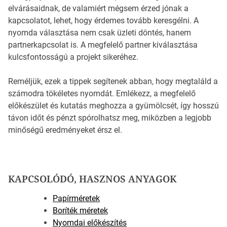
elvárásaidnak, de valamiért mégsem érzed jónak a
kapcsolatot, lehet, hogy érdemes tovább keresgélni. A
nyomda választása nem csak üzleti döntés, hanem
partnerkapcsolat is. A megfelelő partner kiválasztása
kulcsfontosságú a projekt sikeréhez.
Reméljük, ezek a tippek segítenek abban, hogy megtaláld a
számodra tökéletes nyomdát. Emlékezz, a megfelelő
előkészület és kutatás meghozza a gyümölcsét, így hosszú
távon időt és pénzt spórolhatsz meg, miközben a legjobb
minőségű eredményeket érsz el.
KAPCSOLÓDÓ, HASZNOS ANYAGOK
Papírméretek
Boríték méretek
Nyomdai előkészítés