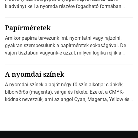
weblapjára. A QR-kód beolvasása után a felhasználó
kiadványt kell a nyomda részére fogadható formában
szöveges üzenetet […]
eljuttatnia Nyomdai kivitelezésre előkészítenie. Amit
kézhez kapott az egy InDesign file, sok kép file,
Papírméretek
Illustratorban készült vektorgrafika. *Hirdetés Minden
esetben konzultáljunk a nyomdával, mielőtt elkezdjük a
Amikor papírra tervezünk írni, nyomtatni vagy rajzolni,
nyomdai előkészítést!Nehogy az elkészült munka után
gyakran szembesülünk a papírméretek sokaságával. De
derüljön ki, hogy valamit másképp kellett volna csinálni! […]
vajon tisztában vagyunk-e azzal, milyen logika rejlik a
különböző méretű lapok mögött, és hogy miként
választhatjuk ki a legmegfelelőbbet projektjeinkhez?
A nyomdai színek
*Hirdetés Ebben a cikkben a papírméretek izgalmas
világába kalauzolunk el téged, hogy jobban megértsd,
A nyomdai színek alapját négy fő szín alkotja: ciánkék,
milyen szempontok alapján érdemes választanod a
bíborvörös (magenta), sárga és fekete. Ezeket a CMYK-
jövőben. Bevezetés a papírméretek világába A […]
kódnak nevezzük, ami az angol Cyan, Magenta, Yellow és
Key (fekete) szavak rövidítése. Ez a négy szín
keveredésével hozható létre szinte bármilyen más szín. De
vajon hogy is működik ez pontosan? *Hirdetés A nyomdai
színek részletei Amikor egy képet nyomtatnak, mindegyik
alapszínt külön-külön […]