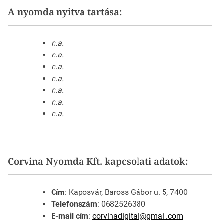
A nyomda nyitva tartása:
n.a.
n.a.
n.a.
n.a.
n.a.
n.a.
n.a.
Corvina Nyomda Kft. kapcsolati adatok:
Cím
: Kaposvár, Baross Gábor u. 5, 7400
Telefonszám
: 0682526380
E-mail cím
:
corvinadigital@gmail.com