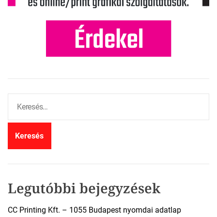
K
e
r
e
s
é
s
:
Legutóbbi bejegyzések
CC Printing Kft. – 1055 Budapest nyomdai adatlap