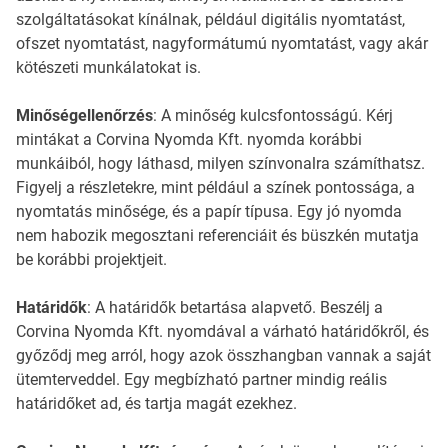
szolgáltatásokat kínálnak, például digitális nyomtatást,
ofszet nyomtatást, nagyformátumú nyomtatást, vagy akár
kötészeti munkálatokat is.
Minőségellenőrzés
: A minőség kulcsfontosságú. Kérj
mintákat a Corvina Nyomda Kft. nyomda korábbi
munkáiból, hogy láthasd, milyen színvonalra számíthatsz.
Figyelj a részletekre, mint például a színek pontossága, a
nyomtatás minősége, és a papír típusa. Egy jó nyomda
nem habozik megosztani referenciáit és büszkén mutatja
be korábbi projektjeit.
Határidők
: A határidők betartása alapvető. Beszélj a
Corvina Nyomda Kft. nyomdával a várható határidőkről, és
győződj meg arról, hogy azok összhangban vannak a saját
ütemterveddel. Egy megbízható partner mindig reális
határidőket ad, és tartja magát ezekhez.