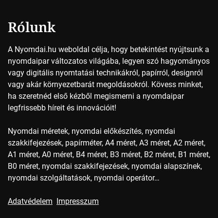
Rólunk
A Nyomdai.hu weboldal célja, hogy betekintést nyújtsunk a
nyomdaipar változatos világába, legyen szó hagyományos
vagy digitális nyomtatási technikákról, papírról, designról
vagy akár környezetbarát megoldásokról. Kövess minket,
ha szeretnéd első kézből megismerni a nyomdaipar
legfrissebb híreit és innovációit!
Nyomdai méretek, nyomdai előkészítés, nyomdai
szakkifejezések, papírméter, A4 méret, A3 méret, A2 méret,
A1 méret, A0 méret, B4 méret, B3 méret, B2 méret, B1 méret,
B0 méret, nyomdai szakkifejezések, nyomdai alapszínek,
nyomdai szolgáltatások, nyomdai operátor…
Adatvédelem
Impresszum