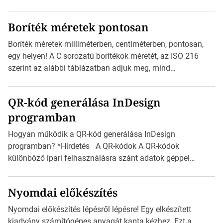
Inspirációs galériája rengeteg professzionálisan
megtervezett sablont tartalmaz, amelyek segítségével
Boríték méretek pontosan
igazán foroghatnak a kreatív fogaskerekek, miközben
zajlik a saját címke készítése. Hogyan készítsünk címkét?
Boríték méretek milliméterben, centiméterben, pontosan,
Válasszon méretet és alakot: Válassza ki a kívánt címke
egy helyen! A C sorozatú borítékok méretét, az ISO 216
méretét. Akár néhány […]
szerint az alábbi táblázatban adjuk meg, mind
milliméterben, mind centiméterben. *Hirdetés C sorozatú
boríték méretek Az alábbi ábra az egyes borítékok méretét
QR-kód generálása InDesign
mutatja az A4-es papírlaphoz viszonyítva. Az amerikai és
programban
észak-amerikai boríték méretére az ISO 216 nem
vonatkozik. Boríték méretének táblázata C0-tól […]
Hogyan működik a QR-kód generálása InDesign
programban? *Hirdetés A QR-kódok A QR-kódok
különböző ipari felhasználásra szánt adatok géppel
olvasható nyomtatott megfelelői. Ez mára általánossá vált
a fogyasztóknak szánt hirdetésekben. A felhasználó
Nyomdai előkészítés
okostelefonjára telepíthet egy QR-kód-leolvasó
alkalmazást, ami leolvasni és dekódolni képes az URL-
Nyomdai előkészítés lépésről lépésre! Egy elkészített
információt és átirányítja a telefon böngészőjét a cég
kiadvány számítógépes anyagát kapta kézhez. Ezt a