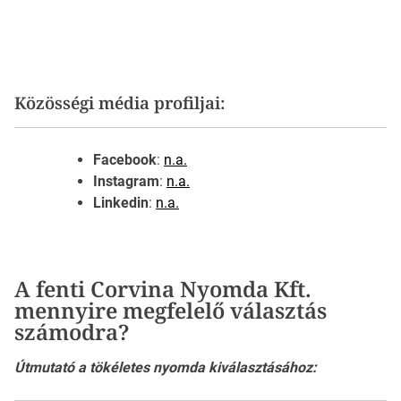
Közösségi média profiljai:
Facebook
:
n.a.
Instagram
:
n.a.
Linkedin
:
n.a.
A fenti Corvina Nyomda Kft.
mennyire megfelelő választás
számodra?
Útmutató a tökéletes nyomda kiválasztásához: