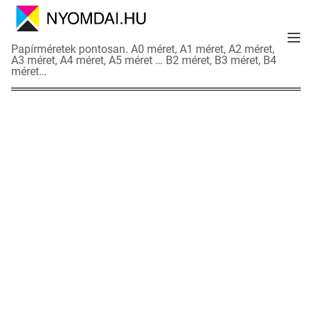
S
k
M
i
N
Papírméretek pontosan. A0 méret, A1 méret, A2 méret,
e
p
A3 méret, A4 méret, A5 méret … B2 méret, B3 méret, B4
y
n
méret…
t
o
u
o
m
c
d
o
a
n
i
t
a
e
d
n
a
t
t
l
a
p
o
k