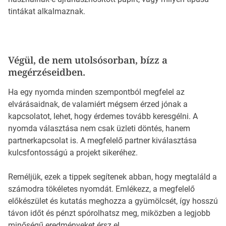
tintákat alkalmaznak.
Végül, de nem utolsósorban, bízz a
megérzéseidben.
Ha egy nyomda minden szempontból megfelel az
elvárásaidnak, de valamiért mégsem érzed jónak a
kapcsolatot, lehet, hogy érdemes tovább keresgélni. A
nyomda választása nem csak üzleti döntés, hanem
partnerkapcsolat is. A megfelelő partner kiválasztása
kulcsfontosságú a projekt sikeréhez.
Reméljük, ezek a tippek segítenek abban, hogy megtaláld a
számodra tökéletes nyomdát. Emlékezz, a megfelelő
előkészület és kutatás meghozza a gyümölcsét, így hosszú
távon időt és pénzt spórolhatsz meg, miközben a legjobb
minőségű eredményeket érsz el.