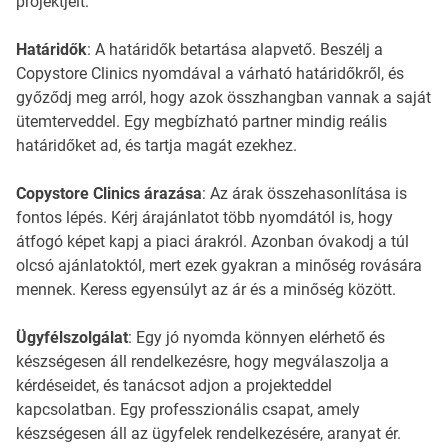
projektjeit.
Határidők
: A határidők betartása alapvető. Beszélj a
Copystore Clinics nyomdával a várható határidőkről, és
győződj meg arról, hogy azok összhangban vannak a saját
ütemterveddel. Egy megbízható partner mindig reális
határidőket ad, és tartja magát ezekhez.
Copystore Clinics árazása
: Az árak összehasonlítása is
fontos lépés. Kérj árajánlatot több nyomdától is, hogy
átfogó képet kapj a piaci árakról. Azonban óvakodj a túl
olcsó ajánlatoktól, mert ezek gyakran a minőség rovására
mennek. Keress egyensúlyt az ár és a minőség között.
Ügyfélszolgálat
: Egy jó nyomda könnyen elérhető és
készségesen áll rendelkezésre, hogy megválaszolja a
kérdéseidet, és tanácsot adjon a projekteddel
kapcsolatban. Egy professzionális csapat, amely
készségesen áll az ügyfelek rendelkezésére, aranyat ér.