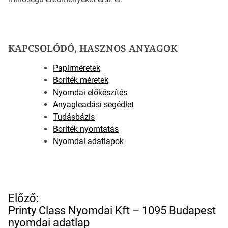
KAPCSOLÓDÓ, HASZNOS ANYAGOK
Papírméretek
Boríték méretek
Nyomdai előkészítés
Anyagleadási segédlet
Tudásbázis
Boríték nyomtatás
Nyomdai adatlapok
B
Előző:
e
Printy Class Nyomdai Kft – 1095 Budapest
j
nyomdai adatlap