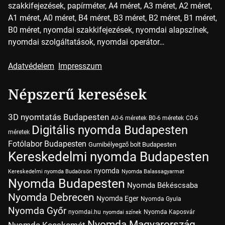
szakkifejezések, papírméter, A4 méret, A3 méret, A2 méret,
A1 méret, A0 méret, B4 méret, B3 méret, B2 méret, B1 méret,
B0 méret, nyomdai szakkifejezések, nyomdai alapszínek,
nyomdai szolgáltatások, nyomdai operátor…
Adatvédelem
Impresszum
Népszerű keresések
3D nyomtatás Budapesten
A0-6 méretek
B0-6 méretek
C0-6
Digitális nyomda Budapesten
méretek
Fotólabor Budapesten
Gumibélyegző bolt Budapesten
Kereskedelmi nyomda Budapesten
nyomda
Kereskedelmi nyomda Budaörsön
Nyomda Balassagyarmat
Nyomda Budapesten
Nyomda Békéscsaba
Nyomda Debrecen
Nyomda Eger
Nyomda Gyula
Nyomda Győr
nyomdai.hu
Nyomda Kaposvár
nyomdai színek
Nyomda Magyarország