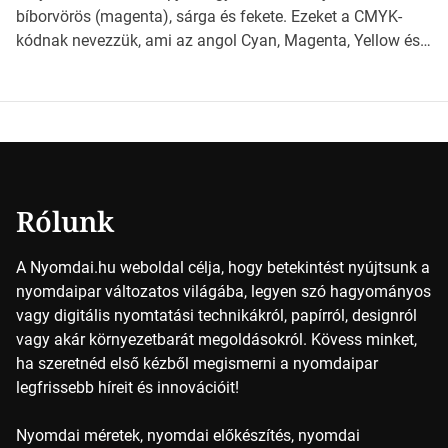
milyen szempontok alapján érdemes választanod a
bíborvörös (magenta), sárga és fekete. Ezeket a CMYK-
jövőben. Bevezetés a papírméretek világába A […]
kódnak nevezzük, ami az angol Cyan, Magenta, Yellow és
Key (fekete) szavak rövidítése. Ez a négy szín
keveredésével hozható létre szinte bármilyen más szín. De
vajon hogy is működik ez pontosan? *Hirdetés A nyomdai
színek részletei Amikor egy képet nyomtatnak, mindegyik
alapszínt külön-külön […]
Rólunk
A Nyomdai.hu weboldal célja, hogy betekintést nyújtsunk a
nyomdaipar változatos világába, legyen szó hagyományos
vagy digitális nyomtatási technikákról, papírról, designról
vagy akár környezetbarát megoldásokról. Kövess minket,
ha szeretnéd első kézből megismerni a nyomdaipar
legfrissebb híreit és innovációit!
Nyomdai méretek, nyomdai előkészítés, nyomdai