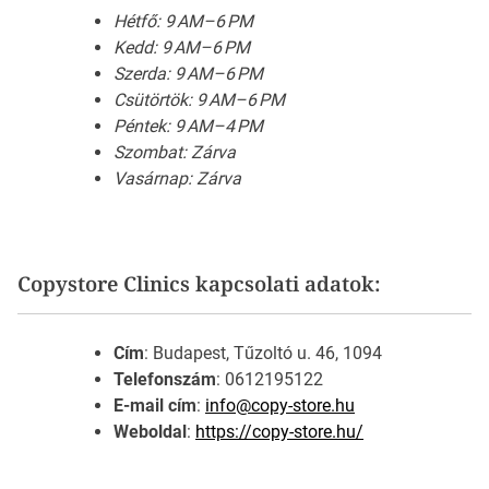
Hétfő: 9 AM–6 PM
Kedd: 9 AM–6 PM
Szerda: 9 AM–6 PM
Csütörtök: 9 AM–6 PM
Péntek: 9 AM–4 PM
Szombat: Zárva
Vasárnap: Zárva
Copystore Clinics kapcsolati adatok:
Cím
: Budapest, Tűzoltó u. 46, 1094
Telefonszám
: 0612195122
E-mail cím
:
info@copy-store.hu
Weboldal
:
https://copy-store.hu/