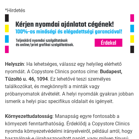
*Hirdetés
Helyszín
: Ha lehetséges, válassz egy helyileg elérhető
nyomdát. A Copystore Clinics pontos címe:
Budapest,
Tűzoltó u. 46, 1094
. Ez lehetővé teszi személyes
találkozókat, és megkönnyíti a minták vagy
próbanyomatok átvételét. A helyi nyomdák gyakran jobban
ismerik a helyi piac specifikus oldalait és igényeit.
Környezettudatosság
: Manapság egyre fontosabb a
környezeti fenntarthatóság. Érdeklődj a Copystore Clinics
nyomda környezetvédelmi irányelveiről, például arról, hogy
használnak-e újrahasznosított papírt, vagy milyen típusú