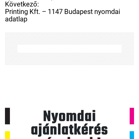
e
Következő:
g
Printing Kft. – 1147 Budapest nyomdai
y
adatlap
z
é
s
n
a
v
i
g
á
c
i
ó