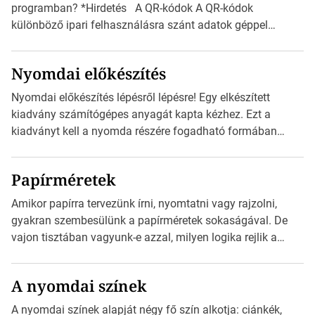
programban? *Hirdetés A QR-kódok A QR-kódok
különböző ipari felhasználásra szánt adatok géppel
olvasható nyomtatott megfelelői. Ez mára általánossá vált
a fogyasztóknak szánt hirdetésekben. A felhasználó
Nyomdai előkészítés
okostelefonjára telepíthet egy QR-kód-leolvasó
alkalmazást, ami leolvasni és dekódolni képes az URL-
Nyomdai előkészítés lépésről lépésre! Egy elkészített
információt és átirányítja a telefon böngészőjét a cég
kiadvány számítógépes anyagát kapta kézhez. Ezt a
weblapjára. A QR-kód beolvasása után a felhasználó
kiadványt kell a nyomda részére fogadható formában
szöveges üzenetet […]
eljuttatnia Nyomdai kivitelezésre előkészítenie. Amit
kézhez kapott az egy InDesign file, sok kép file,
Papírméretek
Illustratorban készült vektorgrafika. *Hirdetés Minden
esetben konzultáljunk a nyomdával, mielőtt elkezdjük a
Amikor papírra tervezünk írni, nyomtatni vagy rajzolni,
nyomdai előkészítést!Nehogy az elkészült munka után
gyakran szembesülünk a papírméretek sokaságával. De
derüljön ki, hogy valamit másképp kellett volna csinálni! […]
vajon tisztában vagyunk-e azzal, milyen logika rejlik a
különböző méretű lapok mögött, és hogy miként
választhatjuk ki a legmegfelelőbbet projektjeinkhez?
A nyomdai színek
*Hirdetés Ebben a cikkben a papírméretek izgalmas
világába kalauzolunk el téged, hogy jobban megértsd,
A nyomdai színek alapját négy fő szín alkotja: ciánkék,