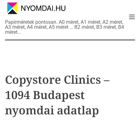
S
k
M
i
N
Papírméretek pontosan. A0 méret, A1 méret, A2 méret,
e
p
A3 méret, A4 méret, A5 méret … B2 méret, B3 méret, B4
y
n
méret…
t
o
u
o
m
c
d
o
a
n
i
t
a
Copystore Clinics –
e
d
n
a
1094 Budapest
t
t
l
nyomdai adatlap
a
p
o
k