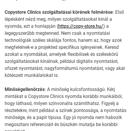
Copystore Clinics szolgáltatásai körének felmérése
: Első
lépésként nézd meg, milyen szolgáltatásokat kínál a
nyomda, ezt a honlapján (
https://copy-store.hu/
) a
legegyszerűbb megtenned. Nem csak a nyomtatási
technológiák széles skálája fontos, hanem az, hogy azok
megfelelnek-e a projekted specifikus igényeinek. Keresd
azokat a nyomdákat, amelyek flexibilisek és széleskörű
szolgáltatásokat kínálnak, például digitális nyomtatást,
ofszet nyomtatást, nagyformátumú nyomtatást, vagy akár
kötészeti munkálatokat is.
Minőségellenőrzés
: A minőség kulcsfontosságú. Kérj
mintákat a Copystore Clinics nyomda korábbi munkáiból,
hogy láthasd, milyen színvonalra számíthatsz. Figyelj a
részletekre, mint például a színek pontossága, a nyomtatás
minősége, és a papír típusa. Egy jó nyomda nem habozik
megosztani referenciáit és büszkén mutatja be korábbi