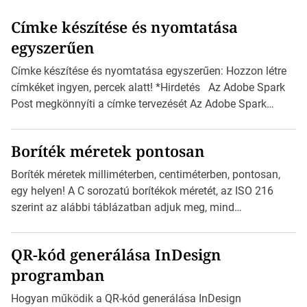
Címke készítése és nyomtatása
egyszerűen
Címke készítése és nyomtatása egyszerűen: Hozzon létre
címkéket ingyen, percek alatt! *Hirdetés Az Adobe Spark
Post megkönnyíti a címke tervezését Az Adobe Spark
Inspirációs galériája rengeteg professzionálisan
megtervezett sablont tartalmaz, amelyek segítségével
Boríték méretek pontosan
igazán foroghatnak a kreatív fogaskerekek, miközben
zajlik a saját címke készítése. Hogyan készítsünk címkét?
Boríték méretek milliméterben, centiméterben, pontosan,
Válasszon méretet és alakot: Válassza ki a kívánt címke
egy helyen! A C sorozatú borítékok méretét, az ISO 216
méretét. Akár néhány […]
szerint az alábbi táblázatban adjuk meg, mind
milliméterben, mind centiméterben. *Hirdetés C sorozatú
boríték méretek Az alábbi ábra az egyes borítékok méretét
QR-kód generálása InDesign
mutatja az A4-es papírlaphoz viszonyítva. Az amerikai és
programban
észak-amerikai boríték méretére az ISO 216 nem
vonatkozik. Boríték méretének táblázata C0-tól […]
Hogyan működik a QR-kód generálása InDesign