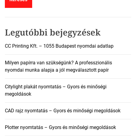
s
é
s
:
Legutóbbi bejegyzések
CC Printing Kft. – 1055 Budapest nyomdai adatlap
Milyen papírra van szükségünk? A professzionális
nyomdai munka alapja a jól megválasztott papír
Citylight plakát nyomtatás – Gyors és minőségi
megoldások
CAD rajz nyomtatás – Gyors és minőségi megoldások
Plotter nyomtatás – Gyors és minőségi megoldások