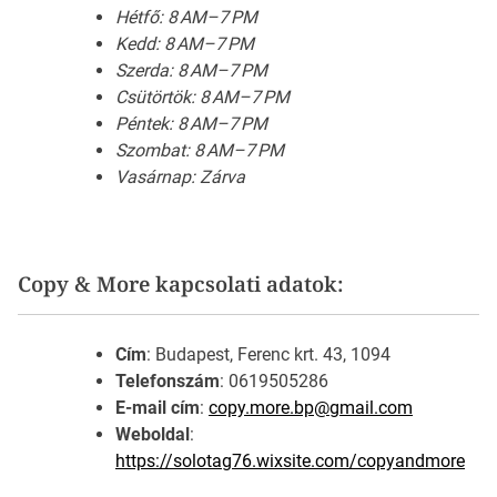
Hétfő: 8 AM–7 PM
Kedd: 8 AM–7 PM
Szerda: 8 AM–7 PM
Csütörtök: 8 AM–7 PM
Péntek: 8 AM–7 PM
Szombat: 8 AM–7 PM
Vasárnap: Zárva
Copy & More kapcsolati adatok:
Cím
: Budapest, Ferenc krt. 43, 1094
Telefonszám
: 0619505286
E-mail cím
:
copy.more.bp@gmail.com
Weboldal
:
https://solotag76.wixsite.com/copyandmore