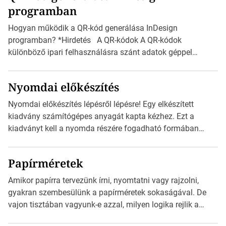
programban
észak-amerikai boríték méretére az ISO 216 nem
vonatkozik. Boríték méretének táblázata C0-tól […]
Hogyan működik a QR-kód generálása InDesign
programban? *Hirdetés A QR-kódok A QR-kódok
különböző ipari felhasználásra szánt adatok géppel
olvasható nyomtatott megfelelői. Ez mára általánossá vált
a fogyasztóknak szánt hirdetésekben. A felhasználó
Nyomdai előkészítés
okostelefonjára telepíthet egy QR-kód-leolvasó
alkalmazást, ami leolvasni és dekódolni képes az URL-
Nyomdai előkészítés lépésről lépésre! Egy elkészített
információt és átirányítja a telefon böngészőjét a cég
kiadvány számítógépes anyagát kapta kézhez. Ezt a
weblapjára. A QR-kód beolvasása után a felhasználó
kiadványt kell a nyomda részére fogadható formában
szöveges üzenetet […]
eljuttatnia Nyomdai kivitelezésre előkészítenie. Amit
kézhez kapott az egy InDesign file, sok kép file,
Papírméretek
Illustratorban készült vektorgrafika. *Hirdetés Minden
esetben konzultáljunk a nyomdával, mielőtt elkezdjük a
Amikor papírra tervezünk írni, nyomtatni vagy rajzolni,
nyomdai előkészítést!Nehogy az elkészült munka után
gyakran szembesülünk a papírméretek sokaságával. De
derüljön ki, hogy valamit másképp kellett volna csinálni! […]
vajon tisztában vagyunk-e azzal, milyen logika rejlik a
különböző méretű lapok mögött, és hogy miként