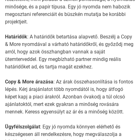
minősége, és a papír típusa. Egy jó nyomda nem habozik
megosztani referenciáit és büszkén mutatja be korábbi
projektjeit.
Határidők
: A határidők betartása alapvető. Beszélj a Copy
& More nyomdával a várható határidőkről, és győződj meg
arról, hogy azok összhangban vannak a saját
ütemterveddel. Egy megbízható partner mindig reális
határidőket ad, és tartja magát ezekhez.
Copy & More árazása
: Az árak összehasonlítása is fontos
lépés. Kérj árajánlatot több nyomdától is, hogy átfogó
képet kapj a piaci árakról. Azonban óvakodj a túl olcsó
ajánlatoktól, mert ezek gyakran a minőség rovására
mennek. Keress egyensúlyt az ár és a minőség között.
Ügyfélszolgálat
: Egy jó nyomda könnyen elérhető és
készségesen áll rendelkezésre, hogy megválaszolja a