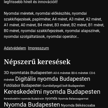
legfrissebb híreit és innovációit!
Nyomdai méretek, nyomdai előkészítés, nyomdai
szakkifejezések, papírméter, A4 méret, A3 méret, A2 méret,
A1 méret, A0 méret, B4 méret, B3 méret, B2 méret, B1 méret,
B0 méret, nyomdai szakkifejezések, nyomdai alapszínek,
nyomdai szolgáltatások, nyomdai operátor…
Adatvédelem
Impresszum
Népszerű keresések
3D nyomtatás Budapesten
A0-6 méretek
B0-6 méretek
C0-6
Digitális nyomda Budapesten
méretek
Fotólabor Budapesten
Gumibélyegző bolt Budapesten
Kereskedelmi nyomda Budapesten
nyomda
Kereskedelmi nyomda Budaörsön
Nyomda Balassagyarmat
Nyomda Budapesten
Nyomda Békéscsaba