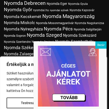
Nyomda Debrecen
Nyomda Eger
Nyomda Gyula
Nyomda Győr
nyomdai.hu
Nyomda Kaposvár
nyomdai színek
Nyomda Magyarország
Nyomda Kecskemét
Nyomda Miskolc
Nyomda Mosonmagyaróvár
Nyomda Nagykanizsa
Nyomda Pécs
Nyomda Nyíregyháza
Nyomda Salgótarján
Nyomda Szeged
Nyomda Szekszárd
Nyomda Sopron
Nyomda Szombathely
Nyomda Szentendre
Nyomda Szolnok
Nyomda Székesfehérvár
Nyomda Tatabánya
Nyomda Vác
Nyomda Zalaegerszeg
nyomtatás
Nyomda Érd
Nyomtatás Budapesten
Papírméretek
Értékeljük a magánéletét
Szitanyomda Budapesten
Pólónyomtatás Budapesten
Sütiket használunk a böngészési élmény fokozására,
Tudásbázis
személyre szabott hirdetések vagy tartalmak megjelenítésére,
valamint a forgalom elemzésére. A "Mindent elfogad" gombra
kattintva Ön hozzájárul a cookie-k használatához.
Testreszabás
Rendben