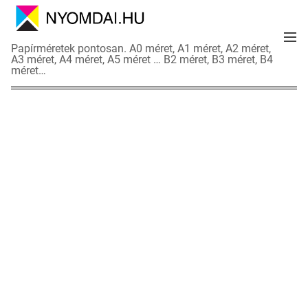
S
k
M
i
N
Papírméretek pontosan. A0 méret, A1 méret, A2 méret,
e
p
A3 méret, A4 méret, A5 méret … B2 méret, B3 méret, B4
y
n
méret…
t
o
u
o
m
c
d
o
a
n
i
t
a
e
d
n
a
t
t
l
a
p
o
k