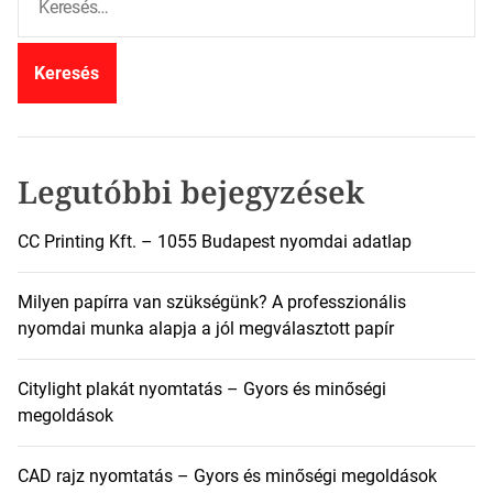
e
r
e
s
é
s
:
Legutóbbi bejegyzések
CC Printing Kft. – 1055 Budapest nyomdai adatlap
Milyen papírra van szükségünk? A professzionális
nyomdai munka alapja a jól megválasztott papír
Citylight plakát nyomtatás – Gyors és minőségi
megoldások
CAD rajz nyomtatás – Gyors és minőségi megoldások