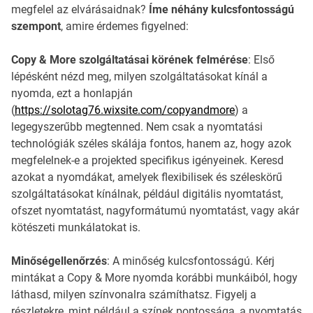
megfelel az elvárásaidnak?
Íme néhány kulcsfontosságú
szempont
, amire érdemes figyelned:
Copy & More szolgáltatásai körének felmérése
: Első
lépésként nézd meg, milyen szolgáltatásokat kínál a
nyomda, ezt a honlapján
(
https://solotag76.wixsite.com/copyandmore
) a
legegyszerűbb megtenned. Nem csak a nyomtatási
technológiák széles skálája fontos, hanem az, hogy azok
megfelelnek-e a projekted specifikus igényeinek. Keresd
azokat a nyomdákat, amelyek flexibilisek és széleskörű
szolgáltatásokat kínálnak, például digitális nyomtatást,
ofszet nyomtatást, nagyformátumú nyomtatást, vagy akár
kötészeti munkálatokat is.
Minőségellenőrzés
: A minőség kulcsfontosságú. Kérj
mintákat a Copy & More nyomda korábbi munkáiból, hogy
láthasd, milyen színvonalra számíthatsz. Figyelj a
részletekre, mint például a színek pontossága, a nyomtatás