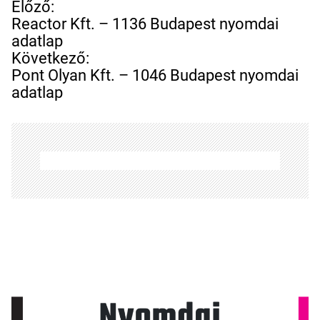
B
Előző:
e
Reactor Kft. – 1136 Budapest nyomdai
j
adatlap
e
Következő:
g
Pont Olyan Kft. – 1046 Budapest nyomdai
y
adatlap
z
é
s
n
a
v
i
g
á
c
i
ó