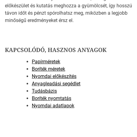
előkészület és kutatás meghozza a gyümölcsét, így hosszú
távon időt és pénzt spórolhatsz meg, miközben a legjobb
minőségű eredményeket érsz el.
KAPCSOLÓDÓ, HASZNOS ANYAGOK
Papírméretek
Boríték méretek
Nyomdai előkészítés
Anyagleadási segédlet
Tudásbázis
Boríték nyomtatás
Nyomdai adatlapok