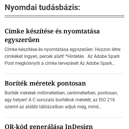
Nyomdai tudásbázis:
Címke készítése és nyomtatása
egyszerűen
Címke készítése és nyomtatása egyszerűen: Hozzon létre
címkéket ingyen, percek alatt! *Hirdetés Az Adobe Spark
Post megkönnyíti a címke tervezését Az Adobe Spark
Inspirációs galériája rengeteg professzionálisan
megtervezett sablont tartalmaz, amelyek segítségével
Boríték méretek pontosan
igazán foroghatnak a kreatív fogaskerekek, miközben
zajlik a saját címke készítése. Hogyan készítsünk címkét?
Boríték méretek milliméterben, centiméterben, pontosan,
Válasszon méretet és alakot: Válassza ki a kívánt címke
egy helyen! A C sorozatú borítékok méretét, az ISO 216
méretét. Akár néhány […]
szerint az alábbi táblázatban adjuk meg, mind
milliméterben, mind centiméterben. *Hirdetés C sorozatú
boríték méretek Az alábbi ábra az egyes borítékok méretét
QR-kód generálása InDesign
mutatja az A4-es papírlaphoz viszonyítva. Az amerikai és