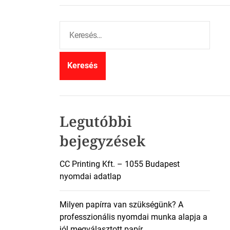
K
e
r
e
s
é
s
:
Legutóbbi
bejegyzések
CC Printing Kft. – 1055 Budapest
nyomdai adatlap
Milyen papírra van szükségünk? A
professzionális nyomdai munka alapja a
jól megválasztott papír