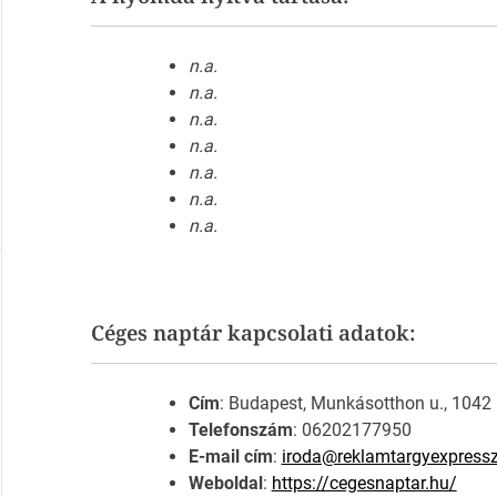
n.a.
n.a.
n.a.
n.a.
n.a.
n.a.
n.a.
Céges naptár kapcsolati adatok:
Cím
: Budapest, Munkásotthon u., 1042
Telefonszám
: 06202177950
E-mail cím
:
iroda@reklamtargyexpress
Weboldal
:
https://cegesnaptar.hu/