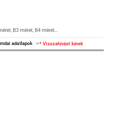
méret, B3 méret, B4 méret…
mdai adatlapok
* Visszahívást kérek