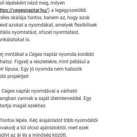
lső lépésként nézd meg, milyen
ttps://cegesnaptar.hu/
) a legegyszerűbb
éles skálája fontos, hanem az, hogy azok
resd azokat a nyomdákat, amelyek flexibilisek
itális nyomtatást, ofszet nyomtatást,
nkálatokat is.
érj mintákat a Céges naptár nyomda korábbi
tsz. Figyelj a részletekre, mint például a
ír típusa. Egy jó nyomda nem habozik
i projektjeit.
 a Céges naptár nyomdával a várható
hangban vannak a saját ütemterveddel. Egy
 tartja magát ezekhez.
 fontos lépés. Kérj árajánlatot több nyomdától
vakodj a túl olcsó ajánlatoktól, mert ezek
lyt az ár és a minőség között.