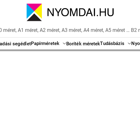
 méret, A1 méret, A2 méret, A3 méret, A4 méret, A5 méret … B2 
Papírméretek
Tudásbázis
Nyo
adási segédlet
Boríték méretek