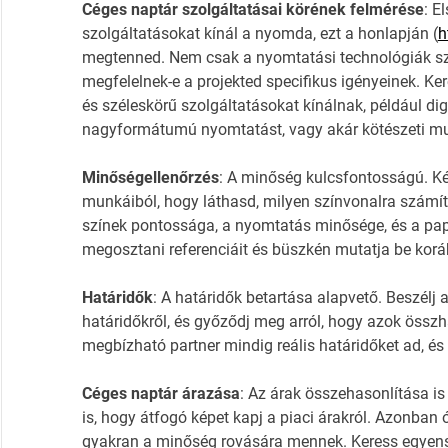
Céges naptár szolgáltatásai körének felmérése
: E
szolgáltatásokat kínál a nyomda, ezt a honlapján (
h
megtenned. Nem csak a nyomtatási technológiák sz
megfelelnek-e a projekted specifikus igényeinek. Ke
és széleskörű szolgáltatásokat kínálnak, például dig
nagyformátumú nyomtatást, vagy akár kötészeti mu
Minőségellenőrzés
: A minőség kulcsfontosságú. K
munkáiból, hogy láthasd, milyen színvonalra számítha
színek pontossága, a nyomtatás minősége, és a pap
megosztani referenciáit és büszkén mutatja be korább
Határidők
: A határidők betartása alapvető. Beszélj
határidőkről, és győződj meg arról, hogy azok össz
megbízható partner mindig reális határidőket ad, és
Céges naptár árazása
: Az árak összehasonlítása is
is, hogy átfogó képet kapj a piaci árakról. Azonban ó
gyakran a minőség rovására mennek. Keress egyensú