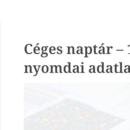
Céges naptár –
nyomdai adatl