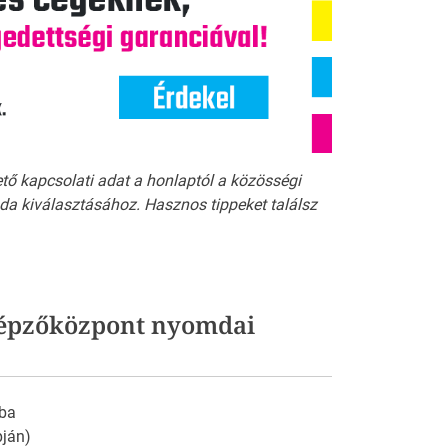
ető kapcsolati adat a honlaptól a közösségi
a kiválasztásához. Hasznos tippeket találsz
Képzőközpont nyomdai
ba
pján)