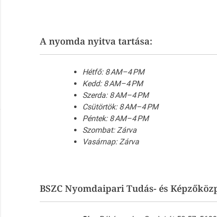
A nyomda nyitva tartása:
Hétfő: 8 AM–4 PM
Kedd: 8 AM–4 PM
Szerda: 8 AM–4 PM
Csütörtök: 8 AM–4 PM
Péntek: 8 AM–4 PM
Szombat: Zárva
Vasárnap: Zárva
BSZC Nyomdaipari Tudás- és Képzőközp