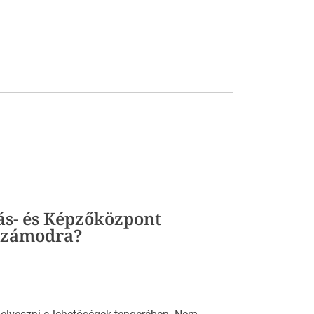
ás- és Képzőközpont
 számodra?