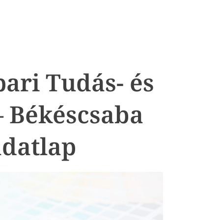
ri Tudás- és
– Békéscsaba
datlap