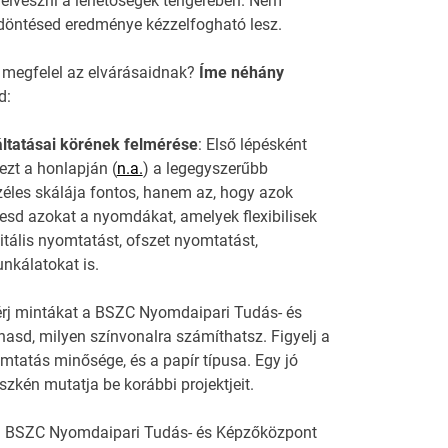
 elveszni a lehetőségek tengerében. Nem
döntésed eredménye kézzelfogható lesz.
 megfelel az elvárásaidnak?
Íme néhány
d:
ltatásai körének felmérése
: Első lépésként
ezt a honlapján (
n.a.
) a legegyszerűbb
éles skálája fontos, hanem az, hogy azok
resd azokat a nyomdákat, amelyek flexibilisek
itális nyomtatást, ofszet nyomtatást,
nkálatokat is.
érj mintákat a BSZC Nyomdaipari Tudás- és
sd, milyen színvonalra számíthatsz. Figyelj a
omtatás minősége, és a papír típusa. Egy jó
kén mutatja be korábbi projektjeit.
j a BSZC Nyomdaipari Tudás- és Képzőközpont