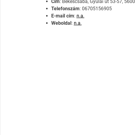
Cím
: Békéscsaba, Gyulai út 53-57, 5600
Telefonszám
: 06705156905
E-mail cím
:
n.a.
Weboldal
:
n.a.