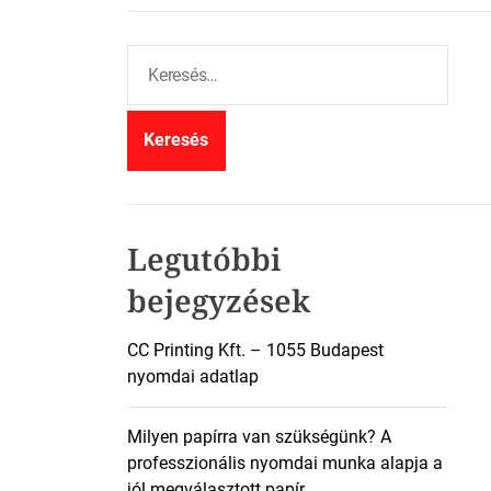
K
e
r
e
s
é
s
:
Legutóbbi
bejegyzések
CC Printing Kft. – 1055 Budapest
nyomdai adatlap
Milyen papírra van szükségünk? A
professzionális nyomdai munka alapja a
jól megválasztott papír