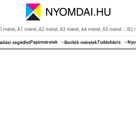
 méret, A1 méret, A2 méret, A3 méret, A4 méret, A5 méret … B2 
Papírméretek
Tudásbázis
Nyo
adási segédlet
Boríték méretek