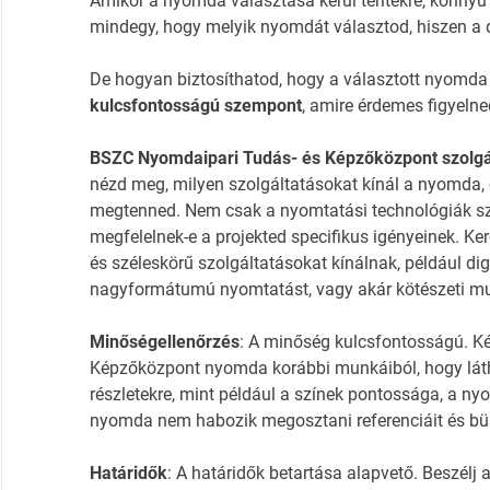
Amikor a nyomda választása kerül terítékre, könnyű
mindegy, hogy melyik nyomdát választod, hiszen a 
De hogyan biztosíthatod, hogy a választott nyomda
kulcsfontosságú szempont
, amire érdemes figyelne
BSZC Nyomdaipari Tudás- és Képzőközpont szolgá
nézd meg, milyen szolgáltatásokat kínál a nyomda, 
megtenned. Nem csak a nyomtatási technológiák sz
megfelelnek-e a projekted specifikus igényeinek. Ke
és széleskörű szolgáltatásokat kínálnak, például dig
nagyformátumú nyomtatást, vagy akár kötészeti mu
Minőségellenőrzés
: A minőség kulcsfontosságú. K
Képzőközpont nyomda korábbi munkáiból, hogy látha
részletekre, mint például a színek pontossága, a ny
nyomda nem habozik megosztani referenciáit és büsz
Határidők
: A határidők betartása alapvető. Beszél