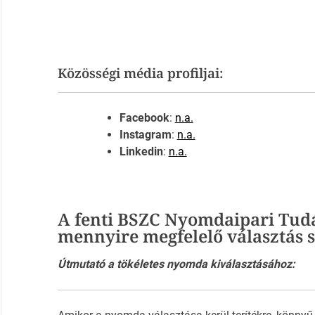
Közösségi média profiljai:
Facebook
:
n.a.
Instagram
:
n.a.
Linkedin
:
n.a.
A fenti BSZC Nyomdaipari Tud
mennyire megfelelő választás
Útmutató a tökéletes nyomda kiválasztásához: