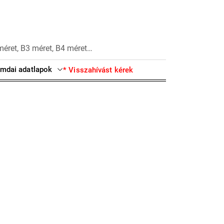
méret, B3 méret, B4 méret…
mdai adatlapok
* Visszahívást kérek