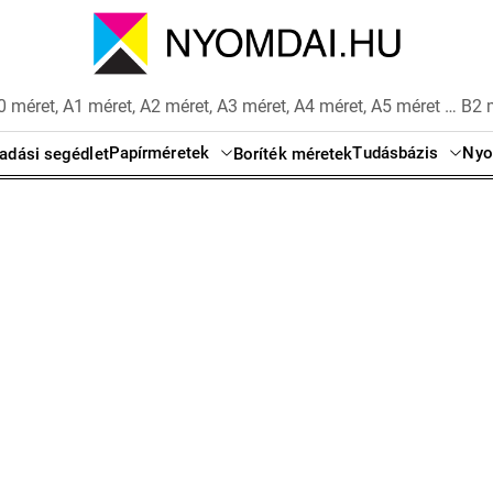
 méret, A1 méret, A2 méret, A3 méret, A4 méret, A5 méret … B2 
Papírméretek
Tudásbázis
Nyo
adási segédlet
Boríték méretek