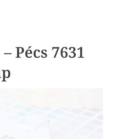
 – Pécs 7631
ap