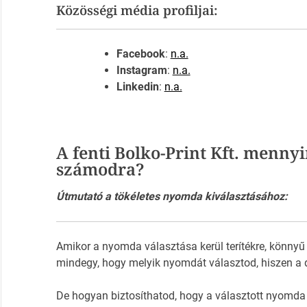
Közösségi média profiljai:
Facebook
:
n.a.
Instagram
:
n.a.
Linkedin
:
n.a.
A fenti Bolko-Print Kft. mennyi
számodra?
Útmutató a tökéletes nyomda kiválasztásához:
Amikor a nyomda választása kerül terítékre, könnyű
mindegy, hogy melyik nyomdát választod, hiszen a 
De hogyan biztosíthatod, hogy a választott nyomda