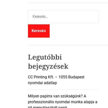
K
e
r
e
s
é
s
:
Legutóbbi
bejegyzések
CC Printing Kft. – 1055 Budapest
nyomdai adatlap
Milyen papírra van szükségünk? A
professzionális nyomdai munka alapja a
jól megválasztott papír