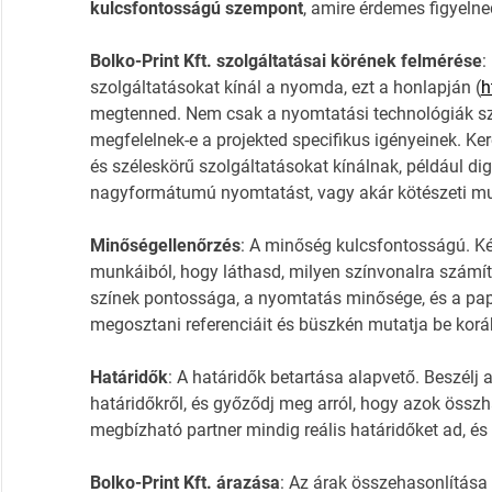
kulcsfontosságú szempont
, amire érdemes figyelne
Bolko-Print Kft. szolgáltatásai körének felmérése
:
szolgáltatásokat kínál a nyomda, ezt a honlapján (
h
megtenned. Nem csak a nyomtatási technológiák sz
megfelelnek-e a projekted specifikus igényeinek. Ke
és széleskörű szolgáltatásokat kínálnak, például dig
nagyformátumú nyomtatást, vagy akár kötészeti mu
Minőségellenőrzés
: A minőség kulcsfontosságú. Ké
munkáiból, hogy láthasd, milyen színvonalra számítha
színek pontossága, a nyomtatás minősége, és a pap
megosztani referenciáit és büszkén mutatja be korább
Határidők
: A határidők betartása alapvető. Beszélj 
határidőkről, és győződj meg arról, hogy azok össz
megbízható partner mindig reális határidőket ad, és
Bolko-Print Kft. árazása
: Az árak összehasonlítása i