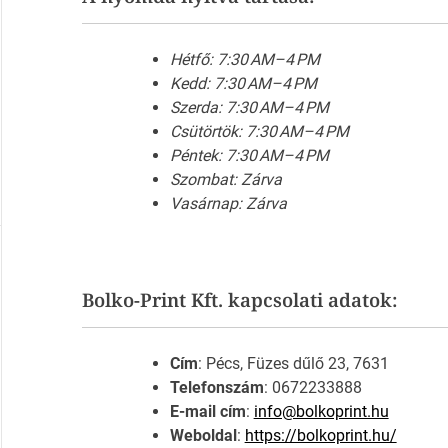
Hétfő: 7:30 AM–4 PM
Kedd: 7:30 AM–4 PM
Szerda: 7:30 AM–4 PM
Csütörtök: 7:30 AM–4 PM
Péntek: 7:30 AM–4 PM
Szombat: Zárva
Vasárnap: Zárva
Bolko-Print Kft. kapcsolati adatok:
Cím
: Pécs, Füzes dűlő 23, 7631
Telefonszám
: 0672233888
E-mail cím
:
info@bolkoprint.hu
Weboldal
:
https://bolkoprint.hu/