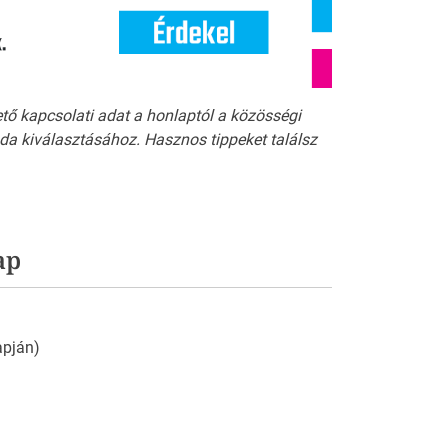
ető kapcsolati adat a honlaptól a közösségi
a kiválasztásához. Hasznos tippeket találsz
ap
apján)