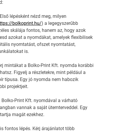
d:
 Első lépésként nézd meg, milyen
ttps://bolkoprint.hu/
) a legegyszerűbb
éles skálája fontos, hanem az, hogy azok
resd azokat a nyomdákat, amelyek flexibilisek
itális nyomtatást, ofszet nyomtatást,
nkálatokat is.
rj mintákat a Bolko-Print Kft. nyomda korábbi
tsz. Figyelj a részletekre, mint például a
ír típusa. Egy jó nyomda nem habozik
i projektjeit.
a Bolko-Print Kft. nyomdával a várható
hangban vannak a saját ütemterveddel. Egy
 tartja magát ezekhez.
s fontos lépés. Kérj árajánlatot több