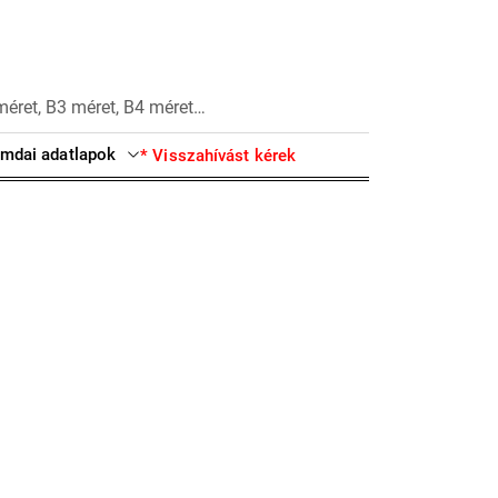
méret, B3 méret, B4 méret…
mdai adatlapok
* Visszahívást kérek