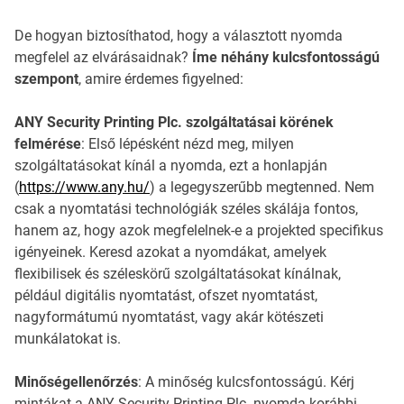
De hogyan biztosíthatod, hogy a választott nyomda
megfelel az elvárásaidnak?
Íme néhány kulcsfontosságú
szempont
, amire érdemes figyelned:
ANY Security Printing Plc. szolgáltatásai körének
felmérése
: Első lépésként nézd meg, milyen
szolgáltatásokat kínál a nyomda, ezt a honlapján
(
https://www.any.hu/
) a legegyszerűbb megtenned. Nem
csak a nyomtatási technológiák széles skálája fontos,
hanem az, hogy azok megfelelnek-e a projekted specifikus
igényeinek. Keresd azokat a nyomdákat, amelyek
flexibilisek és széleskörű szolgáltatásokat kínálnak,
például digitális nyomtatást, ofszet nyomtatást,
nagyformátumú nyomtatást, vagy akár kötészeti
munkálatokat is.
Minőségellenőrzés
: A minőség kulcsfontosságú. Kérj
mintákat a ANY Security Printing Plc. nyomda korábbi