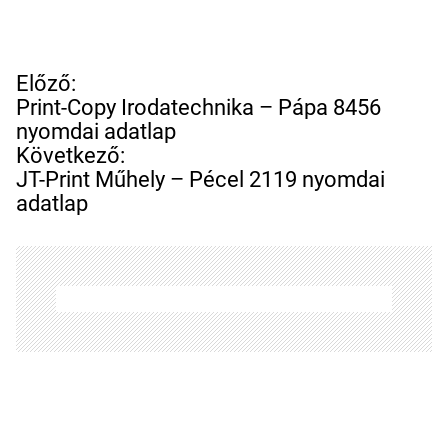
B
Előző:
e
Print-Copy Irodatechnika – Pápa 8456
j
nyomdai adatlap
e
Következő:
g
JT-Print Műhely – Pécel 2119 nyomdai
y
adatlap
z
é
s
n
a
v
i
g
á
c