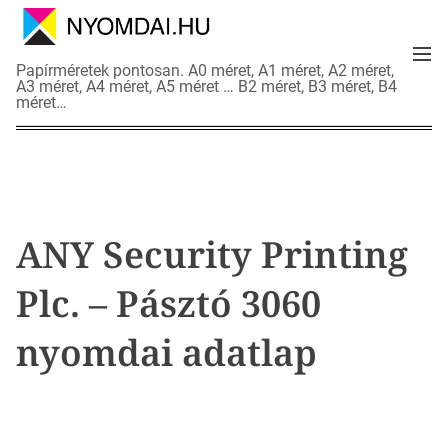
S
k
M
i
N
Papírméretek pontosan. A0 méret, A1 méret, A2 méret,
e
p
A3 méret, A4 méret, A5 méret … B2 méret, B3 méret, B4
y
n
méret…
t
o
u
o
m
c
d
o
a
n
i
t
a
ANY Security Printing
e
d
n
a
Plc. – Pásztó 3060
t
t
l
nyomdai adatlap
a
p
o
k