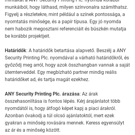
munkáiból, hogy láthasd, milyen színvonalra számíthatsz.
Figyelj a részletekre, mint például a színek pontossága, a
nyomtatás minősége, és a papír típusa. Egy jó nyomda
nem habozik megosztani referenciáit és büszkén mutatja
be korábbi projektjeit.
Határidők
: A határidők betartása alapvető. Beszélj a ANY
Security Printing Plc. nyomdával a várható határidőkről, és
győződj meg arról, hogy azok összhangban vannak a saját
ütemterveddel. Egy megbízható partner mindig reális
határidőket ad, és tartja magát ezekhez.
ANY Security Printing Plc. árazása
: Az árak
összehasonlítása is fontos lépés. Kérj árajánlatot több
nyomdától is, hogy átfogó képet kapj a piaci árakról.
Azonban óvakodj a túl olcsó ajánlatoktól, mert ezek
gyakran a minőség rovására mennek. Keress egyensúlyt
az ár és a minőség között.