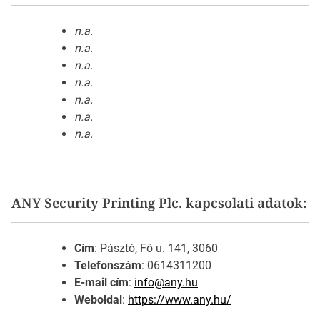
n.a.
n.a.
n.a.
n.a.
n.a.
n.a.
n.a.
ANY Security Printing Plc. kapcsolati adatok:
Cím
: Pásztó, Fő u. 141, 3060
Telefonszám
: 0614311200
E-mail cím
:
info@any.hu
Weboldal
:
https://www.any.hu/