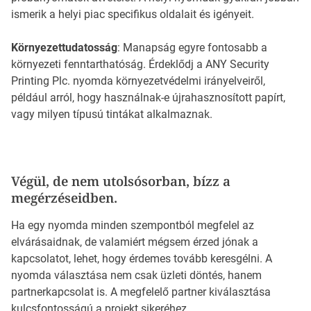
ismerik a helyi piac specifikus oldalait és igényeit.
Környezettudatosság
: Manapság egyre fontosabb a
környezeti fenntarthatóság. Érdeklődj a ANY Security
Printing Plc. nyomda környezetvédelmi irányelveiről,
például arról, hogy használnak-e újrahasznosított papírt,
vagy milyen típusú tintákat alkalmaznak.
Végül, de nem utolsósorban, bízz a
megérzéseidben.
Ha egy nyomda minden szempontból megfelel az
elvárásaidnak, de valamiért mégsem érzed jónak a
kapcsolatot, lehet, hogy érdemes tovább keresgélni. A
nyomda választása nem csak üzleti döntés, hanem
partnerkapcsolat is. A megfelelő partner kiválasztása
kulcsfontosságú a projekt sikeréhez.