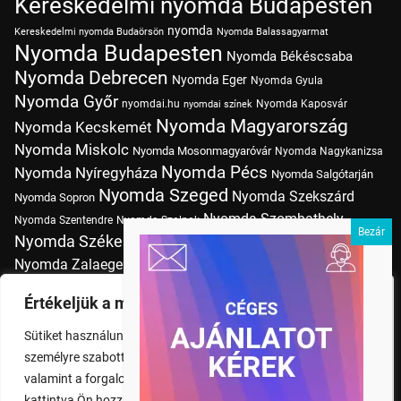
Kereskedelmi nyomda Budapesten
nyomda
Kereskedelmi nyomda Budaörsön
Nyomda Balassagyarmat
Nyomda Budapesten
Nyomda Békéscsaba
Nyomda Debrecen
Nyomda Eger
Nyomda Gyula
Nyomda Győr
nyomdai.hu
Nyomda Kaposvár
nyomdai színek
Nyomda Magyarország
Nyomda Kecskemét
Nyomda Miskolc
Nyomda Mosonmagyaróvár
Nyomda Nagykanizsa
Nyomda Pécs
Nyomda Nyíregyháza
Nyomda Salgótarján
Nyomda Szeged
Nyomda Szekszárd
Nyomda Sopron
Nyomda Szombathely
Nyomda Szentendre
Nyomda Szolnok
Nyomda Székesfehérvár
Nyomda Tatabánya
Nyomda Vác
Nyomda Zalaegerszeg
nyomtatás
Nyomda Érd
Nyomtatás Budapesten
Papírméretek
Értékeljük a magánéletét
Szitanyomda Budapesten
Pólónyomtatás Budapesten
Sütiket használunk a böngészési élmény fokozására,
Tudásbázis
személyre szabott hirdetések vagy tartalmak megjelenítésére,
valamint a forgalom elemzésére. A "Mindent elfogad" gombra
kattintva Ön hozzájárul a cookie-k használatához.