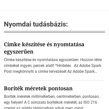
Nyomdai tudásbázis:
Címke készítése és nyomtatása
egyszerűen
Címke készítése és nyomtatása egyszerűen: Hozzon létre
címkéket ingyen, percek alatt! *Hirdetés Az Adobe Spark
Post megkönnyíti a címke tervezését Az Adobe Spark
Inspirációs galériája rengeteg professzionálisan
megtervezett sablont tartalmaz, amelyek segítségével
Boríték méretek pontosan
igazán foroghatnak a kreatív fogaskerekek, miközben
zajlik a saját címke készítése. Hogyan készítsünk címkét?
Boríték méretek milliméterben, centiméterben, pontosan,
Válasszon méretet és alakot: Válassza ki a kívánt címke
egy helyen! A C sorozatú borítékok méretét, az ISO 216
méretét. Akár néhány […]
szerint az alábbi táblázatban adjuk meg, mind