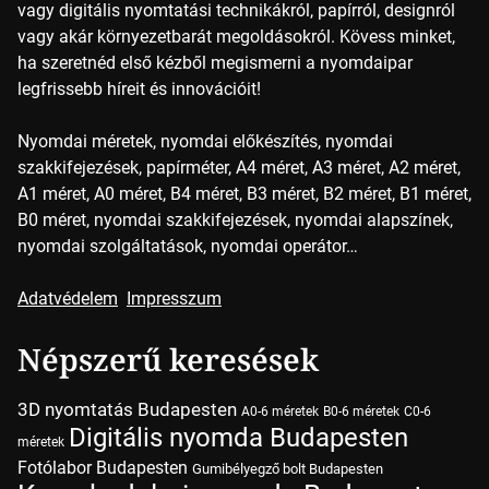
vagy digitális nyomtatási technikákról, papírról, designról
vagy akár környezetbarát megoldásokról. Kövess minket,
ha szeretnéd első kézből megismerni a nyomdaipar
legfrissebb híreit és innovációit!
Nyomdai méretek, nyomdai előkészítés, nyomdai
szakkifejezések, papírméter, A4 méret, A3 méret, A2 méret,
A1 méret, A0 méret, B4 méret, B3 méret, B2 méret, B1 méret,
B0 méret, nyomdai szakkifejezések, nyomdai alapszínek,
nyomdai szolgáltatások, nyomdai operátor…
Adatvédelem
Impresszum
Népszerű keresések
3D nyomtatás Budapesten
A0-6 méretek
B0-6 méretek
C0-6
Digitális nyomda Budapesten
méretek
Fotólabor Budapesten
Gumibélyegző bolt Budapesten