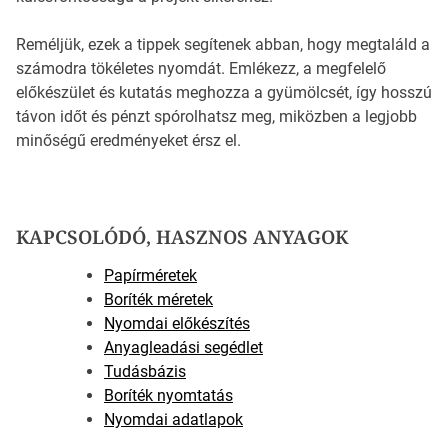
Reméljük, ezek a tippek segítenek abban, hogy megtaláld a
számodra tökéletes nyomdát. Emlékezz, a megfelelő
előkészület és kutatás meghozza a gyümölcsét, így hosszú
távon időt és pénzt spórolhatsz meg, miközben a legjobb
minőségű eredményeket érsz el.
KAPCSOLÓDÓ, HASZNOS ANYAGOK
Papírméretek
Boríték méretek
Nyomdai előkészítés
Anyagleadási segédlet
Tudásbázis
Boríték nyomtatás
Nyomdai adatlapok