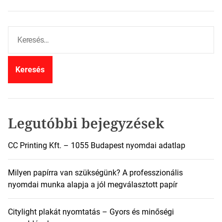
K
e
r
e
s
é
s
:
Legutóbbi bejegyzések
CC Printing Kft. – 1055 Budapest nyomdai adatlap
Milyen papírra van szükségünk? A professzionális
nyomdai munka alapja a jól megválasztott papír
Citylight plakát nyomtatás – Gyors és minőségi