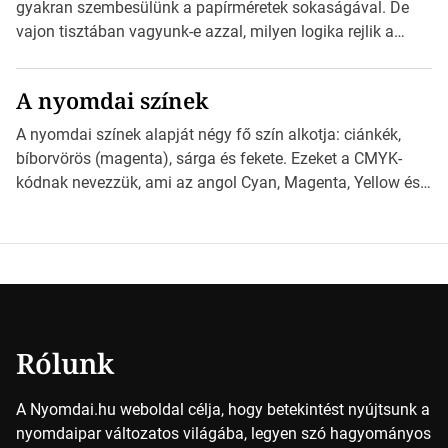
nyomdai előkészítést!Nehogy az elkészült munka után
gyakran szembesülünk a papírméretek sokaságával. De
derüljön ki, hogy valamit másképp kellett volna csinálni! […]
vajon tisztában vagyunk-e azzal, milyen logika rejlik a
különböző méretű lapok mögött, és hogy miként
választhatjuk ki a legmegfelelőbbet projektjeinkhez?
A nyomdai színek
*Hirdetés Ebben a cikkben a papírméretek izgalmas
világába kalauzolunk el téged, hogy jobban megértsd,
A nyomdai színek alapját négy fő szín alkotja: ciánkék,
milyen szempontok alapján érdemes választanod a
bíborvörös (magenta), sárga és fekete. Ezeket a CMYK-
jövőben. Bevezetés a papírméretek világába A […]
kódnak nevezzük, ami az angol Cyan, Magenta, Yellow és
Key (fekete) szavak rövidítése. Ez a négy szín
keveredésével hozható létre szinte bármilyen más szín. De
vajon hogy is működik ez pontosan? *Hirdetés A nyomdai
színek részletei Amikor egy képet nyomtatnak, mindegyik
alapszínt külön-külön […]
Rólunk
A Nyomdai.hu weboldal célja, hogy betekintést nyújtsunk a
nyomdaipar változatos világába, legyen szó hagyományos