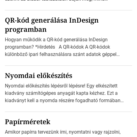
milliméterben, mind centiméterben. *Hirdetés C sorozatú
boríték méretek Az alábbi ábra az egyes borítékok méretét
QR-kód generálása InDesign
mutatja az A4-es papírlaphoz viszonyítva. Az amerikai és
programban
észak-amerikai boríték méretére az ISO 216 nem
vonatkozik. Boríték méretének táblázata C0-tól […]
Hogyan működik a QR-kód generálása InDesign
programban? *Hirdetés A QR-kódok A QR-kódok
különböző ipari felhasználásra szánt adatok géppel
olvasható nyomtatott megfelelői. Ez mára általánossá vált
a fogyasztóknak szánt hirdetésekben. A felhasználó
Nyomdai előkészítés
okostelefonjára telepíthet egy QR-kód-leolvasó
alkalmazást, ami leolvasni és dekódolni képes az URL-
Nyomdai előkészítés lépésről lépésre! Egy elkészített
információt és átirányítja a telefon böngészőjét a cég
kiadvány számítógépes anyagát kapta kézhez. Ezt a
weblapjára. A QR-kód beolvasása után a felhasználó
kiadványt kell a nyomda részére fogadható formában
szöveges üzenetet […]
eljuttatnia Nyomdai kivitelezésre előkészítenie. Amit
kézhez kapott az egy InDesign file, sok kép file,
Papírméretek
Illustratorban készült vektorgrafika. *Hirdetés Minden
esetben konzultáljunk a nyomdával, mielőtt elkezdjük a
Amikor papírra tervezünk írni, nyomtatni vagy rajzolni,