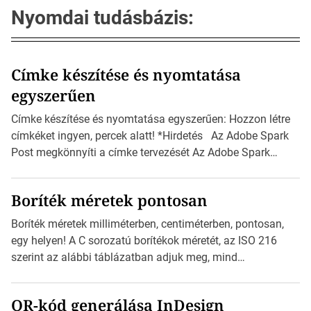
Nyomdai tudásbázis:
Címke készítése és nyomtatása
egyszerűen
Címke készítése és nyomtatása egyszerűen: Hozzon létre
címkéket ingyen, percek alatt! *Hirdetés Az Adobe Spark
Post megkönnyíti a címke tervezését Az Adobe Spark
Inspirációs galériája rengeteg professzionálisan
megtervezett sablont tartalmaz, amelyek segítségével
Boríték méretek pontosan
igazán foroghatnak a kreatív fogaskerekek, miközben
zajlik a saját címke készítése. Hogyan készítsünk címkét?
Boríték méretek milliméterben, centiméterben, pontosan,
Válasszon méretet és alakot: Válassza ki a kívánt címke
egy helyen! A C sorozatú borítékok méretét, az ISO 216
méretét. Akár néhány […]
szerint az alábbi táblázatban adjuk meg, mind
milliméterben, mind centiméterben. *Hirdetés C sorozatú
boríték méretek Az alábbi ábra az egyes borítékok méretét
QR-kód generálása InDesign
mutatja az A4-es papírlaphoz viszonyítva. Az amerikai és