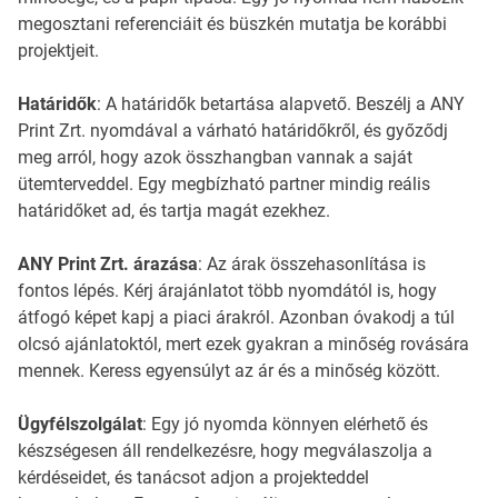
megosztani referenciáit és büszkén mutatja be korábbi
projektjeit.
Határidők
: A határidők betartása alapvető. Beszélj a ANY
Print Zrt. nyomdával a várható határidőkről, és győződj
meg arról, hogy azok összhangban vannak a saját
ütemterveddel. Egy megbízható partner mindig reális
határidőket ad, és tartja magát ezekhez.
ANY Print Zrt. árazása
: Az árak összehasonlítása is
fontos lépés. Kérj árajánlatot több nyomdától is, hogy
átfogó képet kapj a piaci árakról. Azonban óvakodj a túl
olcsó ajánlatoktól, mert ezek gyakran a minőség rovására
mennek. Keress egyensúlyt az ár és a minőség között.
Ügyfélszolgálat
: Egy jó nyomda könnyen elérhető és
készségesen áll rendelkezésre, hogy megválaszolja a
kérdéseidet, és tanácsot adjon a projekteddel