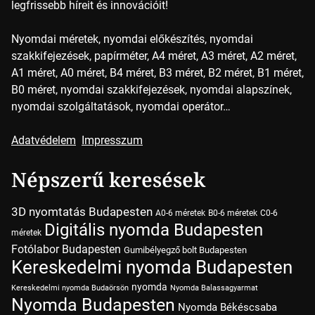
legfrissebb híreit és innovációit!
Nyomdai méretek, nyomdai előkészítés, nyomdai
szakkifejezések, papírméter, A4 méret, A3 méret, A2 méret,
A1 méret, A0 méret, B4 méret, B3 méret, B2 méret, B1 méret,
B0 méret, nyomdai szakkifejezések, nyomdai alapszínek,
nyomdai szolgáltatások, nyomdai operátor…
Adatvédelem
Impresszum
Népszerű keresések
3D nyomtatás Budapesten
A0-6 méretek
B0-6 méretek
C0-6
Digitális nyomda Budapesten
méretek
Fotólabor Budapesten
Gumibélyegző bolt Budapesten
Kereskedelmi nyomda Budapesten
nyomda
Kereskedelmi nyomda Budaörsön
Nyomda Balassagyarmat
Nyomda Budapesten
Nyomda Békéscsaba