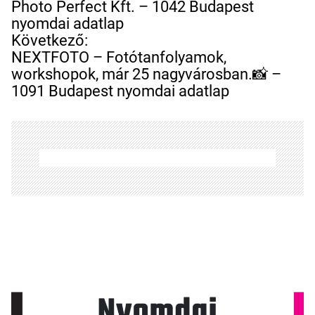
e
Photo Perfect Kft. – 1042 Budapest
j
nyomdai adatlap
e
Következő:
g
NEXTFOTO – Fotótanfolyamok,
y
workshopok, már 25 nagyvárosban.📸 –
z
1091 Budapest nyomdai adatlap
é
s
n
a
v
i
g
á
c
i
ó