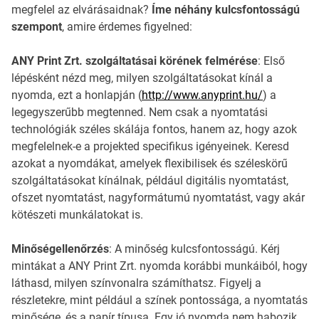
megfelel az elvárásaidnak?
Íme néhány kulcsfontosságú
szempont
, amire érdemes figyelned:
ANY Print Zrt. szolgáltatásai körének felmérése
: Első
lépésként nézd meg, milyen szolgáltatásokat kínál a
nyomda, ezt a honlapján (
http://www.anyprint.hu/
) a
legegyszerűbb megtenned. Nem csak a nyomtatási
technológiák széles skálája fontos, hanem az, hogy azok
megfelelnek-e a projekted specifikus igényeinek. Keresd
azokat a nyomdákat, amelyek flexibilisek és széleskörű
szolgáltatásokat kínálnak, például digitális nyomtatást,
ofszet nyomtatást, nagyformátumú nyomtatást, vagy akár
kötészeti munkálatokat is.
Minőségellenőrzés
: A minőség kulcsfontosságú. Kérj
mintákat a ANY Print Zrt. nyomda korábbi munkáiból, hogy
láthasd, milyen színvonalra számíthatsz. Figyelj a
részletekre, mint például a színek pontossága, a nyomtatás
minősége, és a papír típusa. Egy jó nyomda nem habozik