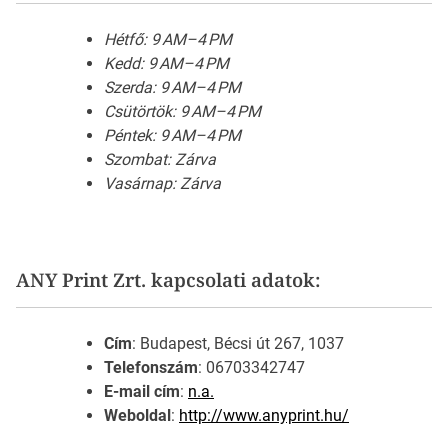
Hétfő: 9 AM–4 PM
Kedd: 9 AM–4 PM
Szerda: 9 AM–4 PM
Csütörtök: 9 AM–4 PM
Péntek: 9 AM–4 PM
Szombat: Zárva
Vasárnap: Zárva
ANY Print Zrt. kapcsolati adatok:
Cím
: Budapest, Bécsi út 267, 1037
Telefonszám
: 06703342747
E-mail cím
:
n.a.
Weboldal
:
http://www.anyprint.hu/