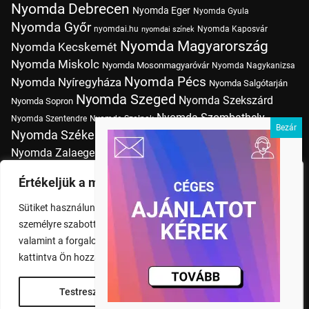
Nyomda Debrecen
Nyomda Eger
Nyomda Gyula
Nyomda Győr
nyomdai.hu
Nyomda Kaposvár
nyomdai színek
Nyomda Magyarország
Nyomda Kecskemét
Nyomda Miskolc
Nyomda Mosonmagyaróvár
Nyomda Nagykanizsa
Nyomda Pécs
Nyomda Nyíregyháza
Nyomda Salgótarján
Nyomda Szeged
Nyomda Szekszárd
Nyomda Sopron
Nyomda Szombathely
Nyomda Szentendre
Nyomda Szolnok
Nyomda Székesfehérvár
Nyomda Tatabánya
Nyomda Vác
Nyomda Zalaegerszeg
nyomtatás
Nyomda Érd
Nyomtatás Budapesten
Papírméretek
Értékeljük a magánéletét
Szitanyomda Budapesten
Pólónyomtatás Budapesten
Sütiket használunk a böngészési élmény fokozására,
Tudásbázis
személyre szabott hirdetések vagy tartalmak megjelenítésére,
valamint a forgalom elemzésére. A "Mindent elfogad" gombra
kattintva Ön hozzájárul a cookie-k használatához.
Testreszabás
Rendben