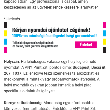
kapcsolatban. Egy professzionális csapat, amely
készségesen áll az ügyfelek rendelkezésére, aranyat ér.
*Hirdetés
Helyszín
: Ha lehetséges, válassz egy helyileg elérhető
nyomdát. A ANY Print Zrt. pontos címe:
Budapest, Bécsi út
267, 1037
. Ez lehetővé teszi személyes találkozókat, és
megkönnyíti a minták vagy próbanyomatok átvételét. A
helyi nyomdák gyakran jobban ismerik a helyi piac
specifikus oldalait és igényeit.
Környezettudatosság
: Manapság egyre fontosabb a
környezeti fenntarthatóság. Érdeklődj a ANY Print Zrt.