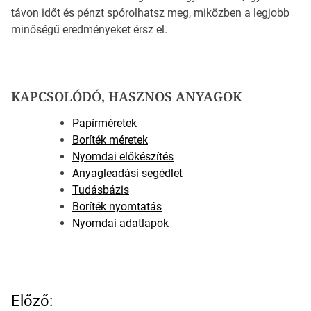
távon időt és pénzt spórolhatsz meg, miközben a legjobb
minőségű eredményeket érsz el.
KAPCSOLÓDÓ, HASZNOS ANYAGOK
Papírméretek
Boríték méretek
Nyomdai előkészítés
Anyagleadási segédlet
Tudásbázis
Boríték nyomtatás
Nyomdai adatlapok
B
Előző: