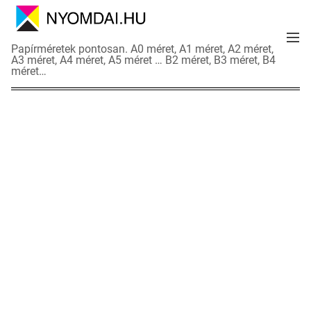
S
k
M
i
N
Papírméretek pontosan. A0 méret, A1 méret, A2 méret,
e
p
A3 méret, A4 méret, A5 méret … B2 méret, B3 méret, B4
y
n
méret…
t
o
u
o
m
c
d
o
a
n
i
t
a
e
d
n
a
t
t
l
a
p
o
k