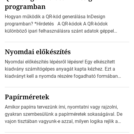
programban
észak-amerikai boríték méretére az ISO 216 nem
vonatkozik. Boríték méretének táblázata C0-tól […]
Hogyan működik a QR-kód generálása InDesign
programban? *Hirdetés A QR-kódok A QR-kódok
különböző ipari felhasználásra szánt adatok géppel
olvasható nyomtatott megfelelői. Ez mára általánossá vált
a fogyasztóknak szánt hirdetésekben. A felhasználó
Nyomdai előkészítés
okostelefonjára telepíthet egy QR-kód-leolvasó
alkalmazást, ami leolvasni és dekódolni képes az URL-
Nyomdai előkészítés lépésről lépésre! Egy elkészített
információt és átirányítja a telefon böngészőjét a cég
kiadvány számítógépes anyagát kapta kézhez. Ezt a
weblapjára. A QR-kód beolvasása után a felhasználó
kiadványt kell a nyomda részére fogadható formában
szöveges üzenetet […]
eljuttatnia Nyomdai kivitelezésre előkészítenie. Amit
kézhez kapott az egy InDesign file, sok kép file,
Papírméretek
Illustratorban készült vektorgrafika. *Hirdetés Minden
esetben konzultáljunk a nyomdával, mielőtt elkezdjük a
Amikor papírra tervezünk írni, nyomtatni vagy rajzolni,
nyomdai előkészítést!Nehogy az elkészült munka után
gyakran szembesülünk a papírméretek sokaságával. De
derüljön ki, hogy valamit másképp kellett volna csinálni! […]
vajon tisztában vagyunk-e azzal, milyen logika rejlik a
különböző méretű lapok mögött, és hogy miként