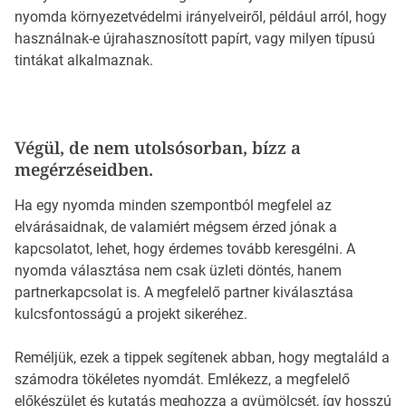
nyomda környezetvédelmi irányelveiről, például arról, hogy
használnak-e újrahasznosított papírt, vagy milyen típusú
tintákat alkalmaznak.
Végül, de nem utolsósorban, bízz a
megérzéseidben.
Ha egy nyomda minden szempontból megfelel az
elvárásaidnak, de valamiért mégsem érzed jónak a
kapcsolatot, lehet, hogy érdemes tovább keresgélni. A
nyomda választása nem csak üzleti döntés, hanem
partnerkapcsolat is. A megfelelő partner kiválasztása
kulcsfontosságú a projekt sikeréhez.
Reméljük, ezek a tippek segítenek abban, hogy megtaláld a
számodra tökéletes nyomdát. Emlékezz, a megfelelő
előkészület és kutatás meghozza a gyümölcsét, így hosszú