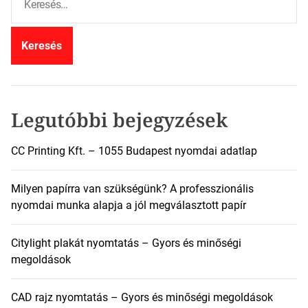
e
r
e
s
é
s
:
Legutóbbi bejegyzések
CC Printing Kft. – 1055 Budapest nyomdai adatlap
Milyen papírra van szükségünk? A professzionális
nyomdai munka alapja a jól megválasztott papír
Citylight plakát nyomtatás – Gyors és minőségi
megoldások
CAD rajz nyomtatás – Gyors és minőségi megoldások