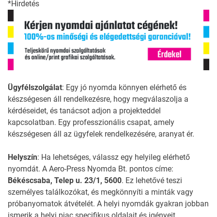
*Hirdetés
Ügyfélszolgálat
: Egy jó nyomda könnyen elérhető és
készségesen áll rendelkezésre, hogy megválaszolja a
kérdéseidet, és tanácsot adjon a projekteddel
kapcsolatban. Egy professzionális csapat, amely
készségesen áll az ügyfelek rendelkezésére, aranyat ér.
Helyszín
: Ha lehetséges, válassz egy helyileg elérhető
nyomdát. A Aero-Press Nyomda Bt. pontos címe:
Békéscsaba, Telep u. 23/1, 5600
. Ez lehetővé teszi
személyes találkozókat, és megkönnyíti a minták vagy
próbanyomatok átvételét. A helyi nyomdák gyakran jobban
ismerik a helyi piac specifikus oldalait és igényeit.