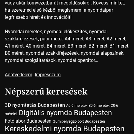
vagy akár környezetbarát megoldásokról. Kövess minket,
ha szeretnéd első kézből megismerni a nyomdaipar
legfrissebb híreit és innovációit!
Nyomdai méretek, nyomdai előkészítés, nyomdai
szakkifejezések, papírméter, A4 méret, A3 méret, A2 méret,
A1 méret, A0 méret, B4 méret, B3 méret, B2 méret, B1 méret,
B0 méret, nyomdai szakkifejezések, nyomdai alapszínek,
nyomdai szolgáltatások, nyomdai operátor…
Adatvédelem
Impresszum
Népszerű keresések
3D nyomtatás Budapesten
A0-6 méretek
B0-6 méretek
C0-6
Digitális nyomda Budapesten
méretek
Fotólabor Budapesten
Gumibélyegző bolt Budapesten
Kereskedelmi nyomda Budapesten