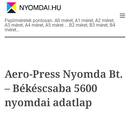
S
k
M
i
N
Papírméretek pontosan. A0 méret, A1 méret, A2 méret,
e
p
A3 méret, A4 méret, A5 méret … B2 méret, B3 méret, B4
y
n
méret…
t
o
u
o
m
c
d
o
a
n
i
t
a
Aero-Press Nyomda Bt.
e
d
n
a
– Békéscsaba 5600
t
t
l
nyomdai adatlap
a
p
o
k