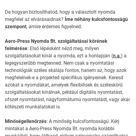
De hogyan biztosíthatod, hogy a választott nyomda
megfelel az elvárásaidnak?
Íme néhány kulcsfontosságú
szempont
, amire érdemes figyelned:
Aero-Press Nyomda Bt. szolgáltatásai körének
felmérése
: Első lépésként nézd meg, milyen
szolgáltatásokat kínál a nyomda, ezt a honlapján (
n.a.
) a
legegyszerűbb megtenned. Nem csak a nyomtatási
technológiák széles skálája fontos, hanem az, hogy azok
megfelelnek-e a projekted specifikus igényeinek. Keresd
azokat a nyomdákat, amelyek flexibilisek és széleskörű
szolgáltatásokat kínálnak, például digitális nyomtatást,
ofszet nyomtatást, nagyformátumú nyomtatást, vagy akár
kötészeti munkálatokat is.
Minőségellenőrzés
: A minőség kulcsfontosságú. Kérj
mintákat a Aero-Press Nyomda Bt. nyomda korábbi
munkáiból, hogy láthasd, milyen színvonalra számíthatsz.