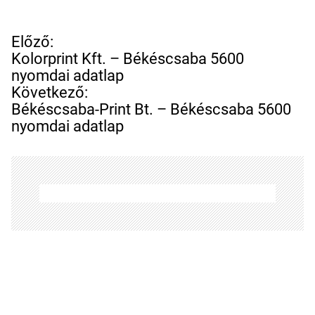
B
Előző:
e
Kolorprint Kft. – Békéscsaba 5600
j
nyomdai adatlap
e
Következő:
g
Békéscsaba-Print Bt. – Békéscsaba 5600
y
nyomdai adatlap
z
é
s
n
a
v
i
g
á
c
i