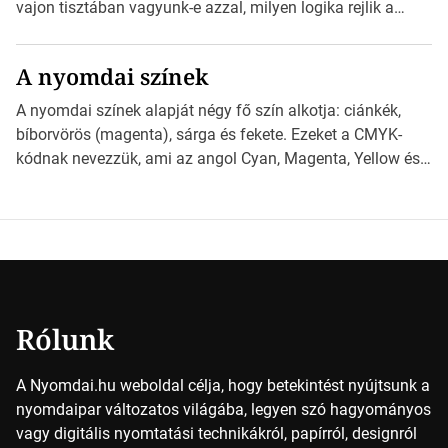
derüljön ki, hogy valamit másképp kellett volna csinálni! […]
vajon tisztában vagyunk-e azzal, milyen logika rejlik a
különböző méretű lapok mögött, és hogy miként
választhatjuk ki a legmegfelelőbbet projektjeinkhez?
A nyomdai színek
*Hirdetés Ebben a cikkben a papírméretek izgalmas
világába kalauzolunk el téged, hogy jobban megértsd,
A nyomdai színek alapját négy fő szín alkotja: ciánkék,
milyen szempontok alapján érdemes választanod a
bíborvörös (magenta), sárga és fekete. Ezeket a CMYK-
jövőben. Bevezetés a papírméretek világába A […]
kódnak nevezzük, ami az angol Cyan, Magenta, Yellow és
Key (fekete) szavak rövidítése. Ez a négy szín
keveredésével hozható létre szinte bármilyen más szín. De
vajon hogy is működik ez pontosan? *Hirdetés A nyomdai
színek részletei Amikor egy képet nyomtatnak, mindegyik
alapszínt külön-külön […]
Rólunk
A Nyomdai.hu weboldal célja, hogy betekintést nyújtsunk a
nyomdaipar változatos világába, legyen szó hagyományos
vagy digitális nyomtatási technikákról, papírról, designról