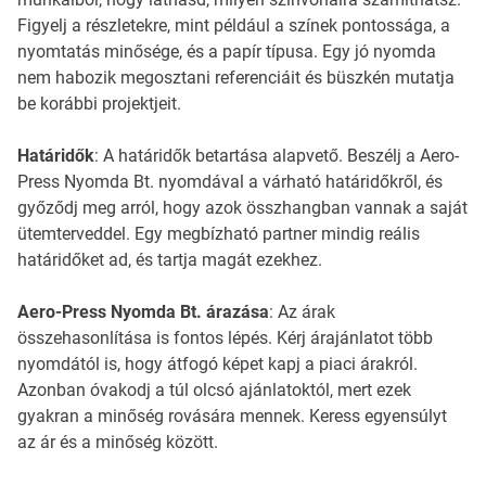
Figyelj a részletekre, mint például a színek pontossága, a
nyomtatás minősége, és a papír típusa. Egy jó nyomda
nem habozik megosztani referenciáit és büszkén mutatja
be korábbi projektjeit.
Határidők
: A határidők betartása alapvető. Beszélj a Aero-
Press Nyomda Bt. nyomdával a várható határidőkről, és
győződj meg arról, hogy azok összhangban vannak a saját
ütemterveddel. Egy megbízható partner mindig reális
határidőket ad, és tartja magát ezekhez.
Aero-Press Nyomda Bt. árazása
: Az árak
összehasonlítása is fontos lépés. Kérj árajánlatot több
nyomdától is, hogy átfogó képet kapj a piaci árakról.
Azonban óvakodj a túl olcsó ajánlatoktól, mert ezek
gyakran a minőség rovására mennek. Keress egyensúlyt
az ár és a minőség között.