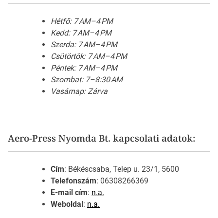
Hétfő: 7 AM–4 PM
Kedd: 7 AM–4 PM
Szerda: 7 AM–4 PM
Csütörtök: 7 AM–4 PM
Péntek: 7 AM–4 PM
Szombat: 7–8:30 AM
Vasárnap: Zárva
Aero-Press Nyomda Bt. kapcsolati adatok:
Cím
: Békéscsaba, Telep u. 23/1, 5600
Telefonszám
: 06308266369
E-mail cím
:
n.a.
Weboldal
:
n.a.