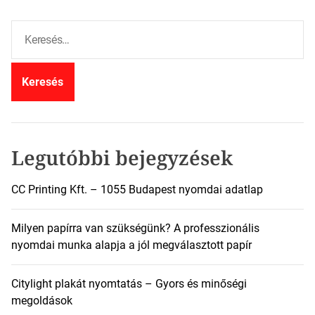
K
e
r
e
s
é
s
:
Legutóbbi bejegyzések
CC Printing Kft. – 1055 Budapest nyomdai adatlap
Milyen papírra van szükségünk? A professzionális
nyomdai munka alapja a jól megválasztott papír
Citylight plakát nyomtatás – Gyors és minőségi
megoldások