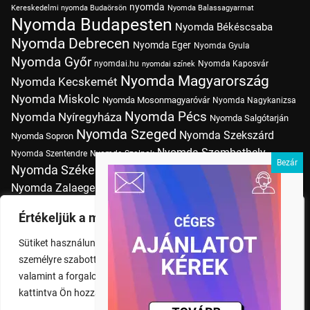
nyomda
Kereskedelmi nyomda Budaörsön
Nyomda Balassagyarmat
Nyomda Budapesten
Nyomda Békéscsaba
Nyomda Debrecen
Nyomda Eger
Nyomda Gyula
Nyomda Győr
nyomdai.hu
Nyomda Kaposvár
nyomdai színek
Nyomda Magyarország
Nyomda Kecskemét
Nyomda Miskolc
Nyomda Mosonmagyaróvár
Nyomda Nagykanizsa
Nyomda Pécs
Nyomda Nyíregyháza
Nyomda Salgótarján
Nyomda Szeged
Nyomda Szekszárd
Nyomda Sopron
Nyomda Szombathely
Nyomda Szentendre
Nyomda Szolnok
Nyomda Székesfehérvár
Nyomda Tatabánya
Nyomda Vác
Nyomda Zalaegerszeg
nyomtatás
Nyomda Érd
Nyomtatás Budapesten
Papírméretek
Értékeljük a magánéletét
Szitanyomda Budapesten
Pólónyomtatás Budapesten
Sütiket használunk a böngészési élmény fokozására,
Tudásbázis
személyre szabott hirdetések vagy tartalmak megjelenítésére,
valamint a forgalom elemzésére. A "Mindent elfogad" gombra
kattintva Ön hozzájárul a cookie-k használatához.