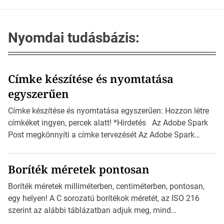
Nyomdai tudásbázis:
Címke készítése és nyomtatása
egyszerűen
Címke készítése és nyomtatása egyszerűen: Hozzon létre
címkéket ingyen, percek alatt! *Hirdetés Az Adobe Spark
Post megkönnyíti a címke tervezését Az Adobe Spark
Inspirációs galériája rengeteg professzionálisan
megtervezett sablont tartalmaz, amelyek segítségével
Boríték méretek pontosan
igazán foroghatnak a kreatív fogaskerekek, miközben
zajlik a saját címke készítése. Hogyan készítsünk címkét?
Boríték méretek milliméterben, centiméterben, pontosan,
Válasszon méretet és alakot: Válassza ki a kívánt címke
egy helyen! A C sorozatú borítékok méretét, az ISO 216
méretét. Akár néhány […]
szerint az alábbi táblázatban adjuk meg, mind
milliméterben, mind centiméterben. *Hirdetés C sorozatú