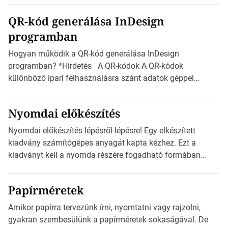
boríték méretek Az alábbi ábra az egyes borítékok méretét
QR-kód generálása InDesign
mutatja az A4-es papírlaphoz viszonyítva. Az amerikai és
programban
észak-amerikai boríték méretére az ISO 216 nem
vonatkozik. Boríték méretének táblázata C0-tól […]
Hogyan működik a QR-kód generálása InDesign
programban? *Hirdetés A QR-kódok A QR-kódok
különböző ipari felhasználásra szánt adatok géppel
olvasható nyomtatott megfelelői. Ez mára általánossá vált
a fogyasztóknak szánt hirdetésekben. A felhasználó
Nyomdai előkészítés
okostelefonjára telepíthet egy QR-kód-leolvasó
alkalmazást, ami leolvasni és dekódolni képes az URL-
Nyomdai előkészítés lépésről lépésre! Egy elkészített
információt és átirányítja a telefon böngészőjét a cég
kiadvány számítógépes anyagát kapta kézhez. Ezt a
weblapjára. A QR-kód beolvasása után a felhasználó
kiadványt kell a nyomda részére fogadható formában
szöveges üzenetet […]
eljuttatnia Nyomdai kivitelezésre előkészítenie. Amit
kézhez kapott az egy InDesign file, sok kép file,
Papírméretek
Illustratorban készült vektorgrafika. *Hirdetés Minden
esetben konzultáljunk a nyomdával, mielőtt elkezdjük a
Amikor papírra tervezünk írni, nyomtatni vagy rajzolni,
nyomdai előkészítést!Nehogy az elkészült munka után
gyakran szembesülünk a papírméretek sokaságával. De