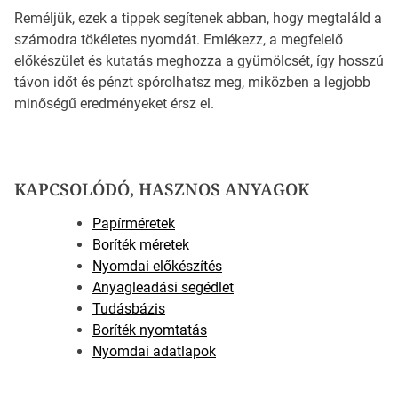
Reméljük, ezek a tippek segítenek abban, hogy megtaláld a
számodra tökéletes nyomdát. Emlékezz, a megfelelő
előkészület és kutatás meghozza a gyümölcsét, így hosszú
távon időt és pénzt spórolhatsz meg, miközben a legjobb
minőségű eredményeket érsz el.
KAPCSOLÓDÓ, HASZNOS ANYAGOK
Papírméretek
Boríték méretek
Nyomdai előkészítés
Anyagleadási segédlet
Tudásbázis
Boríték nyomtatás
Nyomdai adatlapok